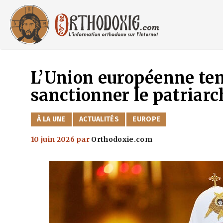
Aller
au
contenu
L’Union européenne ten
sanctionner le patriarc
CATÉGORIES
À LA UNE
ACTUALITÉS
EUROPE
10 juin 2026
par
Orthodoxie.com