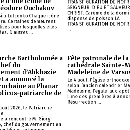
e d’une icône de
TRANSFIGURATION DE NOTR
héodore Ouchakov
SEIGNEUR, DIEU ET SAUVEUR
CHRIST. Carême de la dormit
siia Lutcenko Chaque icône
dispense de poisson LA
ire. Certaines demeurent
TRANSFIGURATION DE NOTR
lises pour lesquelles elles
...
es. D’autres ...
iarche Bartholomée a
Fête patronale de la
chef du
cathédrale Sainte-M
ement d’Abkhazie
Madeleine de Varso
et a annoncé la
Le 4 août, l’Église orthodox
rochaine au Phanar
selon l’ancien calendrier Ma
Madeleine, l’égale-aux-apôtr
olicos-patriarche de
l’une des premières à annon
Résurrection ...
août 2026, le Patriarche
ue
e a rencontré M. Giorgi
e, chef du gouvernement en
 République autonome