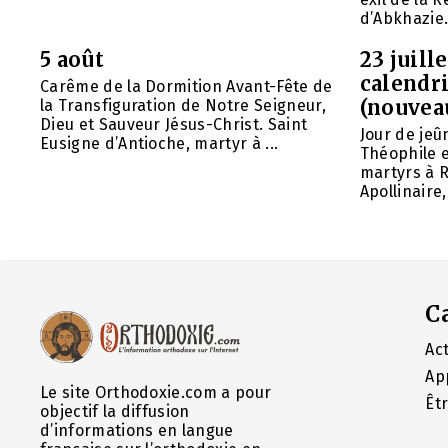
d’Abkhazie. 
5 août
23 juill
calendri
Carême de la Dormition Avant-Fête de
(nouvea
la Transfiguration de Notre Seigneur,
Dieu et Sauveur Jésus-Christ. Saint
Jour de jeû
Eusigne d’Antioche, martyr à ...
Théophile 
martyrs à R
Apollinaire
C
Act
Ap
Le site Orthodoxie.com a pour
Êt
objectif la diffusion
d’informations en langue