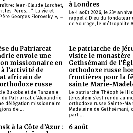
à Londres
raître: Jean-Claude Larchet,
t les Pères… ”. La vie et
Le 4 août 2026, le 23ᵉ anniv
Père Georges Florovsky », ...
rappel à Dieu du fondateur 
de Souroge, le métropolite A
se du Patriarcat
Le patriarche de Jé
ndrie envoie une
visite le monastère
ion missionnaire en
Gethsémani de l’Égl
à l’activité de
orthodoxe russe ho
at africain de
frontières pour la f
 orthodoxe russe
sainte Marie-Madel
 de Bukoba et de Tanzanie
Le patriarche Théophile III 
 du Patriarcat d’Alexandrie
Jérusalem s’est rendu au m
ne délégation missionnaire
orthodoxe russe Sainte-Mar
ions de ...
Madeleine de Gethsémani, où
part ...
sk à la Côte d’Azur :
6 août