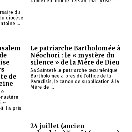
Dométien, moine persan, martyrisé ...
ersaire du
du diocèse
ntoine ...
rusalem
Le patriarche Bartholomée à
 de
Néochori : le « mystère du
ise
silence » de la Mère de Dieu
rs
Sa Sainteté le patriarche œcuménique
ête de
Bartholomée a présidé l’office de la
Paraclisis, le canon de supplication à la
eine
Mère de ...
de
onastère
ie-
 il a pris
24 juillet (ancien