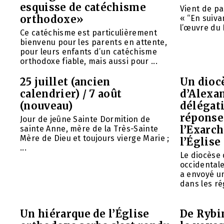
esquisse de catéchisme
Vient de pa
orthodoxe»
« “En suivan
l’œuvre du 
Ce catéchisme est particulièrement
bienvenu pour les parents en attente,
pour leurs enfants d’un catéchisme
orthodoxe fiable, mais aussi pour ...
25 juillet (ancien
Un diocè
calendrier) / 7 août
d’Alexa
(nouveau)
délégat
réponse 
Jour de jeûne Sainte Dormition de
l’Exarch
sainte Anne, mère de la Très-Sainte
Mère de Dieu et toujours vierge Marie ;
l’Église
...
Le diocèse
occidentale
a envoyé u
dans les rég
Un hiérarque de l’Église
De Rybin