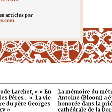
es articles par
ie.com
ude Larchet, « « En
La mémoire du métr
les Pères… ». La vie
Antoine (Bloom) a é
vre du père Georges
honorée dans la priè
ky »
cathédrale de la Do