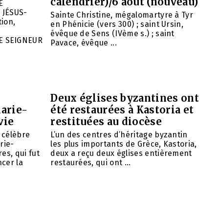
calendrier)/6 août (nouveau)
E
 JÉSUS-
Sainte Christine, mégalomartyre à Tyr
ion,
en Phénicie (vers 300) ; saint Ursin,
évêque de Sens (IVème s.) ; saint
E SEIGNEUR
Pavace, évêque ...
Deux églises byzantines ont
arie-
été restaurées à Kastoria et
vie
restituées au diocèse
e célèbre
L’un des centres d’héritage byzantin
rie-
les plus importants de Grèce, Kastoria,
es, qui fut
deux a reçu deux églises entièrement
cer la
restaurées, qui ont ...