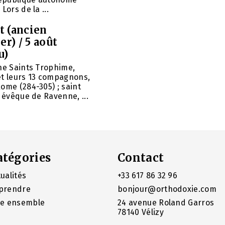
Lors de la ...
et (ancien
er) / 5 août
u)
ne Saints Trophime,
et leurs 13 compagnons,
ome (284-305) ; saint
, évêque de Ravenne, ...
atégories
Contact
ualités
+33 617 86 32 96
prendre
bonjour@orthodoxie.com
re ensemble
24 avenue Roland Garros
78140 Vélizy