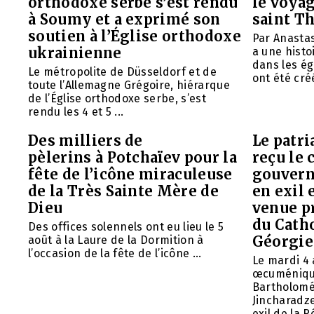
orthodoxe serbe s’est rendu
le voyag
à Soumy et a exprimé son
saint T
soutien à l’Église orthodoxe
Par Anasta
ukrainienne
a une histo
dans les ég
Le métropolite de Düsseldorf et de
ont été créé
toute l’Allemagne Grégoire, hiérarque
de l’Église orthodoxe serbe, s’est
rendu les 4 et 5 ...
Des milliers de
Le patr
pèlerins à Potchaïev pour la
reçu le 
fête de l’icône miraculeuse
gouvern
de la Très Sainte Mère de
en exil 
Dieu
venue p
du Cath
Des offices solennels ont eu lieu le 5
Géorgie
août à la Laure de la Dormition à
l’occasion de la fête de l’icône ...
Le mardi 4 
œcuméniq
Bartholomé
Jincharadz
exil de la