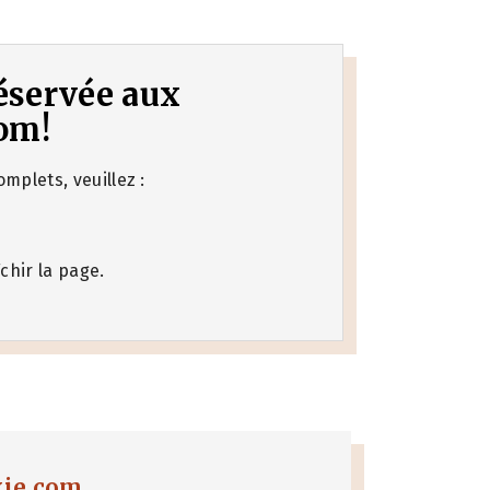
 réservée aux
om!
mplets, veuillez :
chir la page.
xie.com