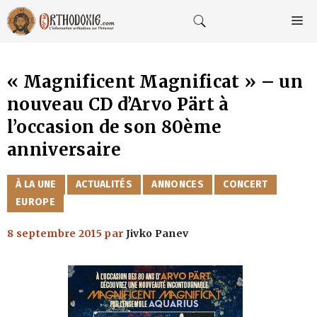
Aller
au
M
contenu
« Magnificent Magnificat » – un
nouveau CD d’Arvo Pärt à
l’occasion de son 80ème
anniversaire
CATÉGORIES
À LA UNE
ACTUALITÉS
ANNONCES
CONCERT
EUROPE
8 septembre 2015
par
Jivko Panev