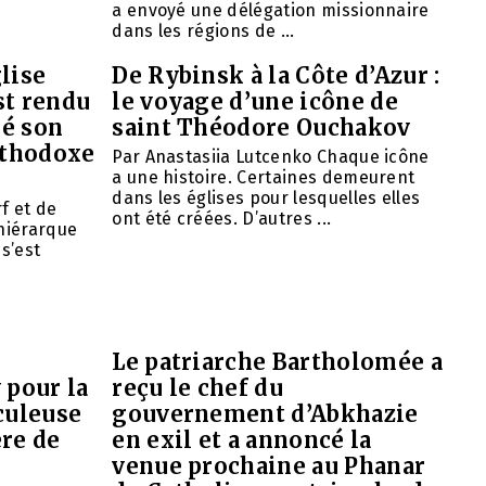
a envoyé une délégation missionnaire
dans les régions de ...
lise
De Rybinsk à la Côte d’Azur :
st rendu
le voyage d’une icône de
mé son
saint Théodore Ouchakov
orthodoxe
Par Anastasiia Lutcenko Chaque icône
a une histoire. Certaines demeurent
dans les églises pour lesquelles elles
f et de
ont été créées. D’autres ...
 hiérarque
 s’est
Le patriarche Bartholomée a
 pour la
reçu le chef du
culeuse
gouvernement d’Abkhazie
ère de
en exil et a annoncé la
venue prochaine au Phanar