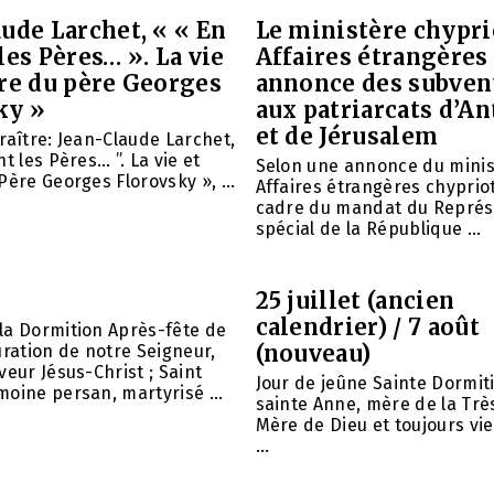
ude Larchet, « « En
Le ministère chypri
les Pères… ». La vie
Affaires étrangères
vre du père Georges
annonce des subven
ky »
aux patriarcats d’A
et de Jérusalem
raître: Jean-Claude Larchet,
t les Pères… ”. La vie et
Selon une annonce du minis
Père Georges Florovsky », ...
Affaires étrangères chypriot
cadre du mandat du Représ
spécial de la République ...
25 juillet (ancien
calendrier) / 7 août
la Dormition Après-fête de
(nouveau)
uration de notre Seigneur,
veur Jésus-Christ ; Saint
Jour de jeûne Sainte Dormit
oine persan, martyrisé ...
sainte Anne, mère de la Trè
Mère de Dieu et toujours vie
...