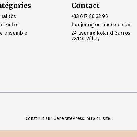
atégories
Contact
ualités
+33 617 86 32 96
prendre
bonjour@orthodoxie.com
re ensemble
24 avenue Roland Garros
78140 Vélizy
Construit sur
GeneratePress
.
Map du site
.