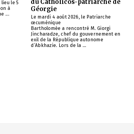
du Catholicos-patriarche de
lieu le 5
Géorgie
ion à
e ...
Le mardi 4 août 2026, le Patriarche
œcuménique
Bartholomée a rencontré M. Giorgi
Jincharadze, chef du gouvernement en
exil de la République autonome
d’Abkhazie. Lors de la ...