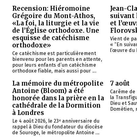
Recension: Hiéromoine
Jean-Cla
Grégoire du Mont-Athos,
suivant 
«La foi, la liturgie et la vie
et l’œu
de l’Église orthodoxe. Une
Florovs
esquisse de catéchisme
Vient de pa
orthodoxe»
« “En suivan
l’œuvre du 
Ce catéchisme est particulièrement
bienvenu pour les parents en attente,
pour leurs enfants d’un catéchisme
orthodoxe fiable, mais aussi pour ...
La mémoire du métropolite
7 août
Antoine (Bloom) a été
Carême de 
honorée dans la prière en la
la Transfig
Dieu et Sau
cathédrale de la Dormition
Dométien, m
à Londres
Le 4 août 2026, le 23ᵉ anniversaire du
rappel à Dieu du fondateur du diocèse
de Souroge, le métropolite Antoine ...