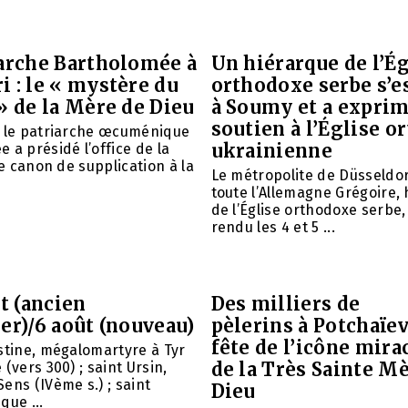
iarche Bartholomée à
Un hiérarque de l’Ég
 : le « mystère du
orthodoxe serbe s’e
» de la Mère de Dieu
à Soumy et a expri
soutien à l’Église 
é le patriarche œcuménique
ukrainienne
 a présidé l’office de la
le canon de supplication à la
Le métropolite de Düsseldor
toute l’Allemagne Grégoire,
de l’Église orthodoxe serbe,
rendu les 4 et 5 ...
et (ancien
Des milliers de
er)/6 août (nouveau)
pèlerins à Potchaïev
fête de l’icône mira
stine, mégalomartyre à Tyr
de la Très Sainte M
(vers 300) ; saint Ursin,
ens (IVème s.) ; saint
Dieu
que ...