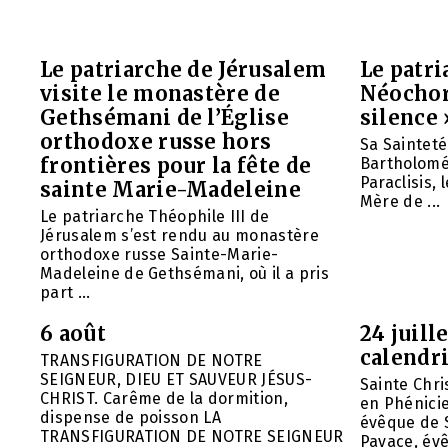
Le patriarche de Jérusalem
Le patr
visite le monastère de
Néochori
Gethsémani de l’Église
silence 
orthodoxe russe hors
Sa Saintet
frontières pour la fête de
Bartholomée
Paraclisis, 
sainte Marie-Madeleine
Mère de ...
Le patriarche Théophile III de
Jérusalem s’est rendu au monastère
orthodoxe russe Sainte-Marie-
Madeleine de Gethsémani, où il a pris
part ...
6 août
24 juill
calendri
TRANSFIGURATION DE NOTRE
SEIGNEUR, DIEU ET SAUVEUR JÉSUS-
Sainte Chri
CHRIST. Carême de la dormition,
en Phénicie 
dispense de poisson LA
évêque de S
TRANSFIGURATION DE NOTRE SEIGNEUR
Pavace, évê