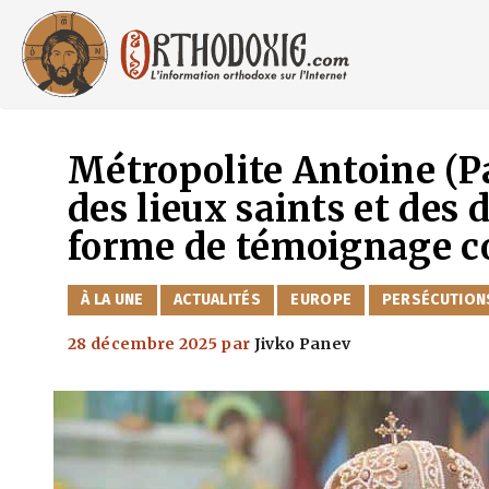
Aller
au
contenu
Métropolite Antoine (Pa
des lieux saints et des d
forme de témoignage c
CATÉGORIES
À LA UNE
ACTUALITÉS
EUROPE
PERSÉCUTION
28 décembre 2025
par
Jivko Panev