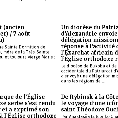
et (ancien
Un diocèse du Patri
er) / 7 août
d’Alexandrie envoie
u)
délégation mission
réponse à l’activité 
ne Sainte Dormition de
l’Exarchat africain 
, mère de la Très-Sainte
u et toujours vierge Marie ;
l’Église orthodoxe 
Le diocèse de Bukoba et de
occidentale du Patriarcat d
a envoyé une délégation mi
dans les régions de ...
rque de l’Église
De Rybinsk à la Côte
xe serbe s’est rendu
le voyage d’une icô
 et a exprimé son
saint Théodore Ouc
à l’Église orthodoxe
Par Anastasiia Lutcenko Ch