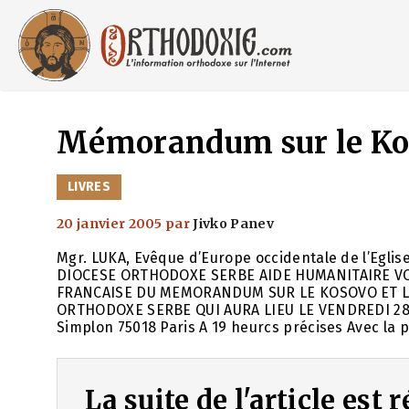
Aller
au
contenu
Mémorandum sur le Ko
CATÉGORIES
LIVRES
20 janvier 2005
par
Jivko Panev
Mgr. LUKA, Evêque d’Europe occidentale de l’Egl
DIOCESE ORTHODOXE SERBE AIDE HUMANITAIRE VO
FRANCAISE DU MEMORANDUM SUR LE KOSOVO ET LA
ORTHODOXE SERBE QUI AURA LIEU LE VENDREDI 28 J
Simplon 75018 Paris A 19 heurcs précises Avec la 
La suite de l'article est