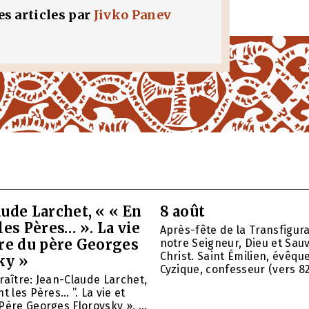
les articles par
Jivko Panev
ude Larchet, « « En
8 août
les Pères… ». La vie
Après-fête de la Transfigur
vre du père Georges
notre Seigneur, Dieu et Sau
Christ. Saint Émilien, évêqu
ky »
Cyzique, confesseur (vers 820)
raître: Jean-Claude Larchet,
t les Pères… ”. La vie et
Père Georges Florovsky », ...