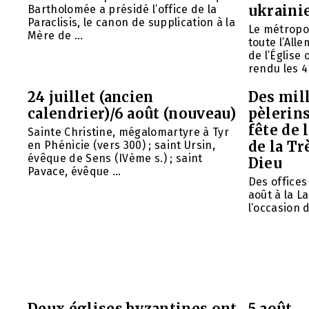
ukraini
Bartholomée a présidé l’office de la
Paraclisis, le canon de supplication à la
Le métropol
Mère de ...
toute l’All
de l’Église
rendu les 4 
24 juillet (ancien
Des mill
calendrier)/6 août (nouveau)
pèlerins
fête de 
Sainte Christine, mégalomartyre à Tyr
de la Tr
en Phénicie (vers 300) ; saint Ursin,
évêque de Sens (IVème s.) ; saint
Dieu
Pavace, évêque ...
Des offices 
août à la L
l’occasion d
Deux églises byzantines ont
5 août