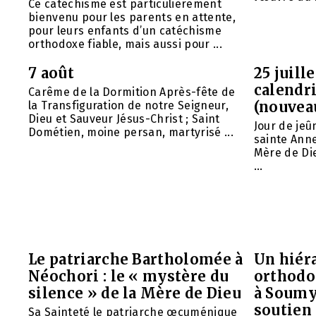
Ce catéchisme est particulièrement
bienvenu pour les parents en attente,
pour leurs enfants d’un catéchisme
orthodoxe fiable, mais aussi pour ...
7 août
25 juill
calendri
Carême de la Dormition Après-fête de
(nouvea
la Transfiguration de notre Seigneur,
Dieu et Sauveur Jésus-Christ ; Saint
Jour de jeû
Dométien, moine persan, martyrisé ...
sainte Anne
Mère de Die
...
Le patriarche Bartholomée à
Un hiéra
Néochori : le « mystère du
orthodo
silence » de la Mère de Dieu
à Soumy
soutien 
Sa Sainteté le patriarche œcuménique