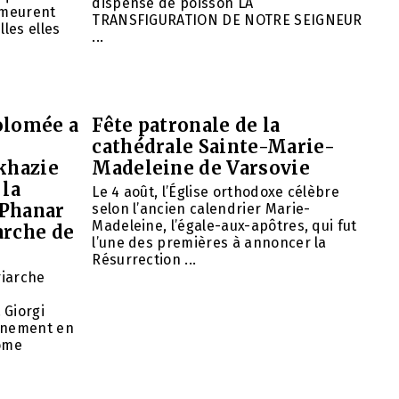
dispense de poisson LA
emeurent
TRANSFIGURATION DE NOTRE SEIGNEUR
lles elles
...
olomée a
Fête patronale de la
cathédrale Sainte-Marie-
khazie
Madeleine de Varsovie
 la
Le 4 août, l’Église orthodoxe célèbre
 Phanar
selon l’ancien calendrier Marie-
Madeleine, l’égale-aux-apôtres, qui fut
arche de
l’une des premières à annoncer la
Résurrection ...
riarche
 Giorgi
rnement en
nome