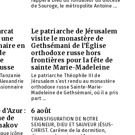
rappel à Dieu du fondateur du diocèse
de Souroge, le métropolite Antoine ...
arcat
Le patriarche de Jérusalem
 une
visite le monastère de
naire en
Gethsémani de l’Église
de
orthodoxe russe hors
de
frontières pour la fête de
russe
sainte Marie-Madeleine
 Tanzanie
Le patriarche Théophile III de
’Alexandrie
Jérusalem s’est rendu au monastère
ssionnaire
orthodoxe russe Sainte-Marie-
Madeleine de Gethsémani, où il a pris
part ...
 d’Azur :
6 août
ne de
TRANSFIGURATION DE NOTRE
hakov
SEIGNEUR, DIEU ET SAUVEUR JÉSUS-
CHRIST. Carême de la dormition,
aque icône