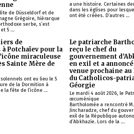
enne
a une histoire. Certaines d
dans les églises pour lesque
ite de Düsseldorf et de
ont été créées. D’autres ...
emagne Grégoire, hiérarque
 orthodoxe serbe, s’est
et 5 ...
iers de
Le patriarche Barth
 à Potchaïev pour la
reçu le chef du
l’icône miraculeuse
gouvernement d’Ab
ès Sainte Mère de
en exil et a annoncé
venue prochaine au
du Catholicos-patri
solennels ont eu lieu le 5
Géorgie
aure de la Dormition à
e la fête de l’icône ...
Le mardi 4 août 2026, le Pat
œcuménique
Bartholomée a rencontré M.
Jincharadze, chef du gouve
exil de la République auto
d’Abkhazie. Lors de la ...