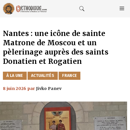
Aller
au
M
contenu
Nantes : une icône de sainte
Matrone de Moscou et un
pèlerinage auprès des saints
Donatien et Rogatien
CATÉGORIES
À LA UNE
ACTUALITÉS
FRANCE
8 juin 2026
par
Jivko Panev