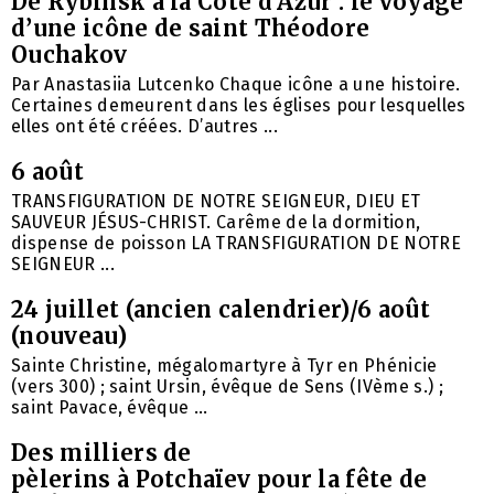
De Rybinsk à la Côte d’Azur : le voyage
d’une icône de saint Théodore
Ouchakov
Par Anastasiia Lutcenko Chaque icône a une histoire.
Certaines demeurent dans les églises pour lesquelles
elles ont été créées. D’autres ...
6 août
TRANSFIGURATION DE NOTRE SEIGNEUR, DIEU ET
SAUVEUR JÉSUS-CHRIST. Carême de la dormition,
dispense de poisson LA TRANSFIGURATION DE NOTRE
SEIGNEUR ...
24 juillet (ancien calendrier)/6 août
(nouveau)
Sainte Christine, mégalomartyre à Tyr en Phénicie
(vers 300) ; saint Ursin, évêque de Sens (IVème s.) ;
saint Pavace, évêque ...
Des milliers de
pèlerins à Potchaïev pour la fête de