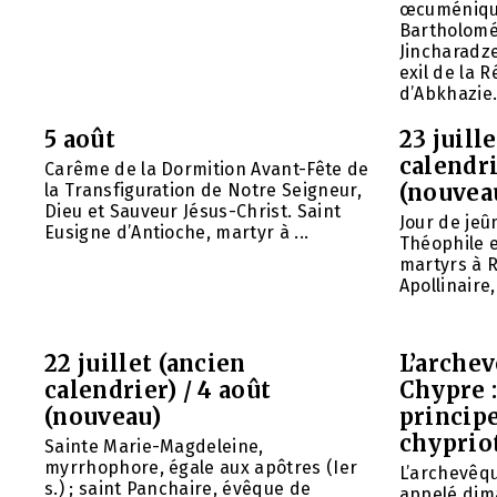
œcuméniq
Bartholomé
Jincharadz
exil de la
d’Abkhazie. 
5 août
23 juill
calendri
Carême de la Dormition Avant-Fête de
(nouvea
la Transfiguration de Notre Seigneur,
Dieu et Sauveur Jésus-Christ. Saint
Jour de jeû
Eusigne d’Antioche, martyr à ...
Théophile 
martyrs à R
Apollinaire
22 juillet (ancien
L’arche
calendrier) / 4 août
Chypre 
(nouveau)
principe
chyprio
Sainte Marie-Magdeleine,
myrrhophore, égale aux apôtres (Ier
L’archevêq
s.) ; saint Panchaire, évêque de
appelé dim