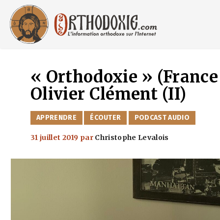
Aller
au
contenu
« Orthodoxie » (France
Olivier Clément (II)
CATÉGORIES
APPRENDRE
ÉCOUTER
PODCAST AUDIO
31 juillet 2019
par
Christophe Levalois