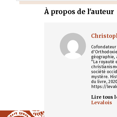
À propos de l'auteur
Christop
Cofondateur 
d'Orthodoxie
géographie, 
"La royauté e
christianism
société occid
mystère. His
du livre, 202
https://leva
Lire tous 
Levalois