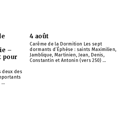
de
4 août
Carême de la Dormition Les sept
ie –
dormants d’Éphèse : saints Maximilien,
Jamblique, Martinien, Jean, Denis,
t pour
Constantin et Antonin (vers 250) ...
ns deux des
importants
...