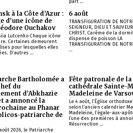
part ...
sk à la Côte d’Azur :
6 août
e d’une icône de
TRANSFIGURATION DE NOTR
héodore Ouchakov
SEIGNEUR, DIEU ET SAUVEUR
CHRIST. Carême de la dormit
siia Lutcenko Chaque icône
dispense de poisson LA
ire. Certaines demeurent
TRANSFIGURATION DE NOTR
lises pour lesquelles elles
...
es. D’autres ...
iarche Bartholomée a
Fête patronale de la
chef du
cathédrale Sainte-M
ement d’Abkhazie
Madeleine de Varso
et a annoncé la
Le 4 août, l’Église orthodox
rochaine au Phanar
selon l’ancien calendrier Ma
Madeleine, l’égale-aux-apôtr
olicos-patriarche de
l’une des premières à annon
Résurrection ...
août 2026, le Patriarche