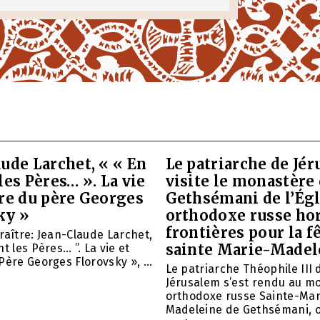
ude Larchet, « « En
Le patriarche de Jé
les Pères… ». La vie
visite le monastère
vre du père Georges
Gethsémani de l’Égl
ky »
orthodoxe russe ho
frontières pour la f
raître: Jean-Claude Larchet,
sainte Marie-Madel
t les Pères… ”. La vie et
Père Georges Florovsky », ...
Le patriarche Théophile III 
Jérusalem s’est rendu au m
orthodoxe russe Sainte-Mar
Madeleine de Gethsémani, où