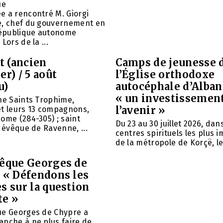
ue
e a rencontré M. Giorgi
e, chef du gouvernement en
 République autonome
Lors de la ...
et (ancien
Camps de jeunesse 
er) / 5 août
l’Église orthodoxe
u)
autocéphale d’Alban
« un investissemen
ne Saints Trophime,
l’avenir »
et leurs 13 compagnons,
ome (284-305) ; saint
Du 23 au 30 juillet 2026, da
, évêque de Ravenne, ...
centres spirituels les plus 
de la métropole de Korçë, le 
vêque Georges de
: « Défendons les
s sur la question
te »
ue Georges de Chypre a
anche à ne plus faire de