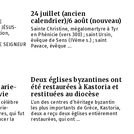
24 juillet (ancien
calendrier)/6 août (nouveau)
E
 JÉSUS-
Sainte Christine, mégalomartyre à Tyr
ion,
en Phénicie (vers 300) ; saint Ursin,
évêque de Sens (IVème s.) ; saint
E SEIGNEUR
Pavace, évêque ...
Deux églises byzantines ont
arie-
été restaurées à Kastoria et
vie
restituées au diocèse
e célèbre
L’un des centres d’héritage byzantin
rie-
les plus importants de Grèce, Kastoria,
es, qui fut
deux a reçu deux églises entièrement
cer la
restaurées, qui ont ...