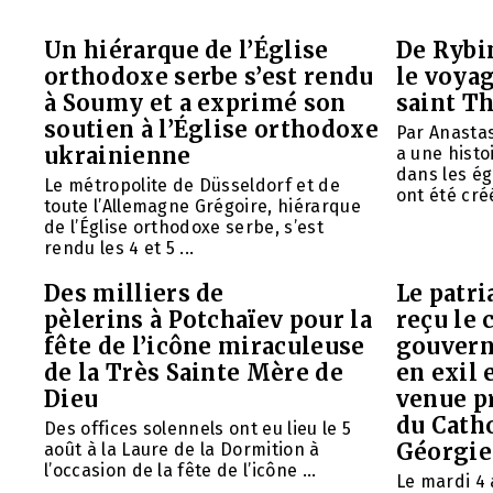
Un hiérarque de l’Église
De Rybin
orthodoxe serbe s’est rendu
le voyag
à Soumy et a exprimé son
saint T
soutien à l’Église orthodoxe
Par Anasta
ukrainienne
a une histo
dans les ég
Le métropolite de Düsseldorf et de
ont été créé
toute l’Allemagne Grégoire, hiérarque
de l’Église orthodoxe serbe, s’est
rendu les 4 et 5 ...
Des milliers de
Le patr
pèlerins à Potchaïev pour la
reçu le 
fête de l’icône miraculeuse
gouvern
de la Très Sainte Mère de
en exil 
Dieu
venue p
du Cath
Des offices solennels ont eu lieu le 5
Géorgie
août à la Laure de la Dormition à
l’occasion de la fête de l’icône ...
Le mardi 4 