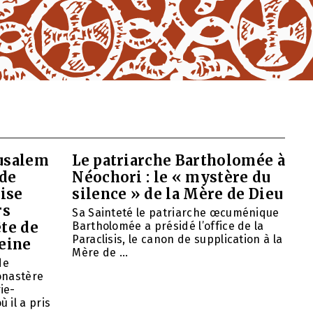
rusalem
Le patriarche Bartholomée à
 de
Néochori : le « mystère du
ise
silence » de la Mère de Dieu
rs
Sa Sainteté le patriarche œcuménique
ête de
Bartholomée a présidé l’office de la
Paraclisis, le canon de supplication à la
eine
Mère de ...
de
onastère
ie-
 il a pris