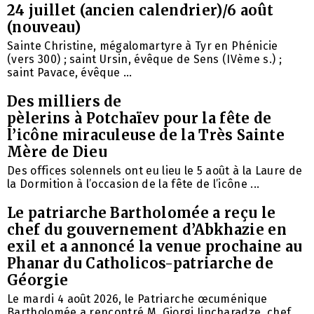
24 juillet (ancien calendrier)/6 août
(nouveau)
Sainte Christine, mégalomartyre à Tyr en Phénicie
(vers 300) ; saint Ursin, évêque de Sens (IVème s.) ;
saint Pavace, évêque ...
Des milliers de
pèlerins à Potchaïev pour la fête de
l’icône miraculeuse de la Très Sainte
Mère de Dieu
Des offices solennels ont eu lieu le 5 août à la Laure de
la Dormition à l’occasion de la fête de l’icône ...
Le patriarche Bartholomée a reçu le
chef du gouvernement d’Abkhazie en
exil et a annoncé la venue prochaine au
Phanar du Catholicos-patriarche de
Géorgie
Le mardi 4 août 2026, le Patriarche œcuménique
Bartholomée a rencontré M. Giorgi Jincharadze, chef