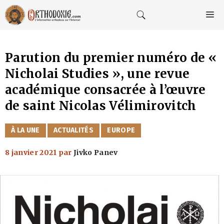
Aller
au
M
contenu
Parution du premier numéro de «
Nicholai Studies », une revue
académique consacrée à l’œuvre
de saint Nicolas Vélimirovitch
CATÉGORIES
À LA UNE
ACTUALITÉS
EUROPE
8 janvier 2021
par
Jivko Panev