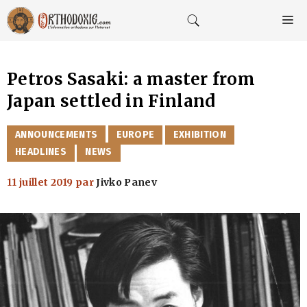
Aller
au
M
contenu
Petros Sasaki: a master from
Japan settled in Finland
CATÉGORIES
ANNOUNCEMENTS
EUROPE
EXHIBITION
HEADLINES
NEWS
11 juillet 2019
par
Jivko Panev