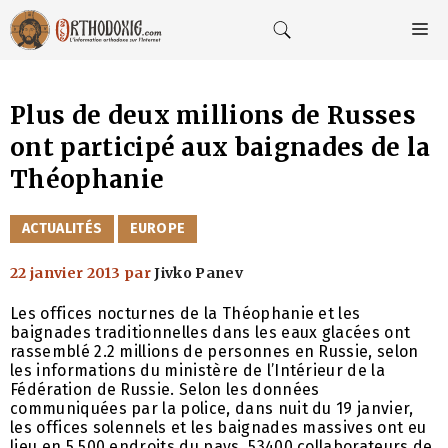
Aller
au
M
contenu
Plus de deux millions de Russes
ont participé aux baignades de la
Théophanie
CATÉGORIES
ACTUALITÉS
EUROPE
22 janvier 2013
par
Jivko Panev
Les offices nocturnes de la Théophanie et les
baignades traditionnelles dans les eaux glacées ont
rassemblé 2.2 millions de personnes en Russie, selon
les informations du ministère de l’Intérieur de la
Fédération de Russie. Selon les données
communiquées par la police, dans nuit du 19 janvier,
les offices solennels et les baignades massives ont eu
lieu en 5.500 endroits du pays. 53400 collaborateurs de