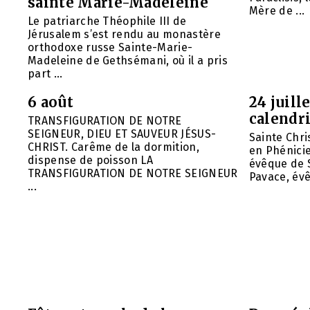
sainte Marie-Madeleine
Mère de ...
Le patriarche Théophile III de
Jérusalem s’est rendu au monastère
orthodoxe russe Sainte-Marie-
Madeleine de Gethsémani, où il a pris
part ...
6 août
24 juill
calendri
TRANSFIGURATION DE NOTRE
SEIGNEUR, DIEU ET SAUVEUR JÉSUS-
Sainte Chri
CHRIST. Carême de la dormition,
en Phénicie 
dispense de poisson LA
évêque de S
TRANSFIGURATION DE NOTRE SEIGNEUR
Pavace, évê
...