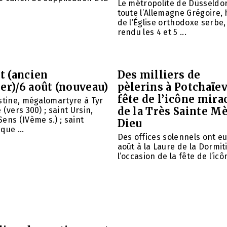
Le métropolite de Düsseldor
toute l’Allemagne Grégoire,
de l’Église orthodoxe serbe,
rendu les 4 et 5 ...
et (ancien
Des milliers de
er)/6 août (nouveau)
pèlerins à Potchaïev
fête de l’icône mira
stine, mégalomartyre à Tyr
de la Très Sainte M
(vers 300) ; saint Ursin,
ens (IVème s.) ; saint
Dieu
que ...
Des offices solennels ont eu 
août à la Laure de la Dormit
l’occasion de la fête de l’icôn