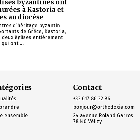
lises byzantines ont
aurées à Kastoria et
es au diocèse
ntres d’héritage byzantin
portants de Grèce, Kastoria,
u deux églises entièrement
qui ont ...
atégories
Contact
ualités
+33 617 86 32 96
prendre
bonjour@orthodoxie.com
re ensemble
24 avenue Roland Garros
78140 Vélizy