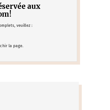
 réservée aux
om!
mplets, veuillez :
chir la page.