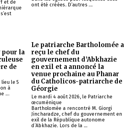
f et de
ont été créées. D’autres ...
 hiérarque
 s’est
Le patriarche Bartholomée a
 pour la
reçu le chef du
culeuse
gouvernement d’Abkhazie
ère de
en exil et a annoncé la
venue prochaine au Phanar
du Catholicos-patriarche de
lieu le 5
Géorgie
ion à
e ...
Le mardi 4 août 2026, le Patriarche
œcuménique
Bartholomée a rencontré M. Giorgi
Jincharadze, chef du gouvernement en
exil de la République autonome
d’Abkhazie. Lors de la ...