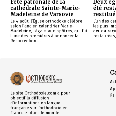
Fête patronale de la
Deux ég
cathédrale Sainte-Marie-
été rest
Madeleine de Varsovie
restitué
Le 4 août, l’Église orthodoxe célèbre
L’un des ce
selon l’ancien calendrier Marie-
les plus im
Madeleine, l’égale-aux-apôtres, qui fut
deux a reç
l’une des premières à annoncer la
restaurées, 
Résurrection ...
C
Act
Ap
Le site Orthodoxie.com a pour
Êt
objectif la diffusion
d’informations en langue
française sur l’orthodoxie en
France et dans le monde.