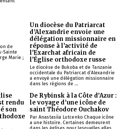
entant
Un diocèse du Patriarcat
d’Alexandrie envoie une
délégation missionnaire en
réponse à l’activité de
ion de
l’Exarchat africain de
s-Sainte
rge Marie ;
l’Église orthodoxe russe
Le diocèse de Bukoba et de Tanzanie
occidentale du Patriarcat d’Alexandrie
a envoyé une délégation missionnaire
dans les régions de ...
lise
De Rybinsk à la Côte d’Azur :
st rendu
le voyage d’une icône de
mé son
saint Théodore Ouchakov
orthodoxe
Par Anastasiia Lutcenko Chaque icône
a une histoire. Certaines demeurent
dans les églises pour lesquelles elles