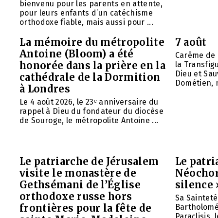
bienvenu pour les parents en attente,
pour leurs enfants d’un catéchisme
orthodoxe fiable, mais aussi pour ...
La mémoire du métropolite
7 août
Antoine (Bloom) a été
Carême de 
honorée dans la prière en la
la Transfig
Dieu et Sau
cathédrale de la Dormition
Dométien, m
à Londres
Le 4 août 2026, le 23ᵉ anniversaire du
rappel à Dieu du fondateur du diocèse
de Souroge, le métropolite Antoine ...
Le patriarche de Jérusalem
Le patr
visite le monastère de
Néochori
Gethsémani de l’Église
silence 
orthodoxe russe hors
Sa Saintet
frontières pour la fête de
Bartholomée
Paraclisis, 