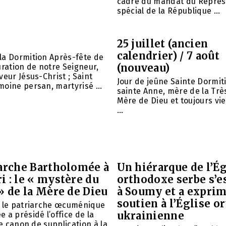
cadre du mandat du Représ
spécial de la République ...
25 juillet (ancien
calendrier) / 7 août
la Dormition Après-fête de
(nouveau)
uration de notre Seigneur,
veur Jésus-Christ ; Saint
Jour de jeûne Sainte Dormit
oine persan, martyrisé ...
sainte Anne, mère de la Trè
Mère de Dieu et toujours vie
...
iarche Bartholomée à
Un hiérarque de l’Ég
 : le « mystère du
orthodoxe serbe s’e
» de la Mère de Dieu
à Soumy et a expri
soutien à l’Église 
é le patriarche œcuménique
ukrainienne
 a présidé l’office de la
le canon de supplication à la