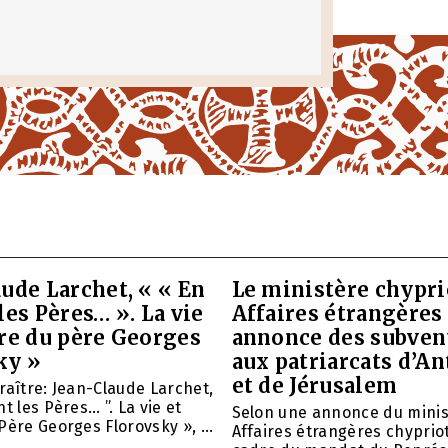
ude Larchet, « « En
Le ministère chypri
les Pères… ». La vie
Affaires étrangères
vre du père Georges
annonce des subven
ky »
aux patriarcats d’A
et de Jérusalem
raître: Jean-Claude Larchet,
t les Pères… ”. La vie et
Selon une annonce du minis
Père Georges Florovsky », ...
Affaires étrangères chypriot