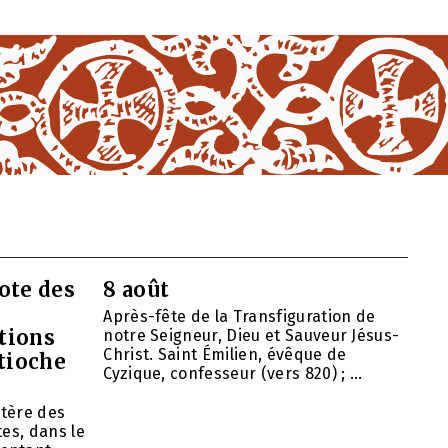
ote des
8 août
Après-fête de la Transfiguration de
tions
notre Seigneur, Dieu et Sauveur Jésus-
Christ. Saint Émilien, évêque de
ntioche
Cyzique, confesseur (vers 820) ; ...
tère des
es, dans le