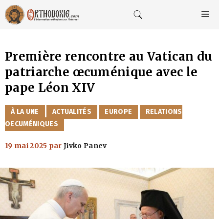
Aller
au
M
contenu
Première rencontre au Vatican du
patriarche œcuménique avec le
pape Léon XIV
CATÉGORIES
À LA UNE
ACTUALITÉS
EUROPE
RELATIONS
OECUMÉNIQUES
19 mai 2025
par
Jivko Panev