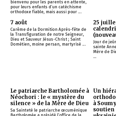
bienvenu pour les parents en attente,
pour leurs enfants d’un catéchisme
orthodoxe fiable, mais aussi pour ...
7 août
25 juill
calendri
Carême de la Dormition Après-fête de
(nouvea
la Transfiguration de notre Seigneur,
Dieu et Sauveur Jésus-Christ ; Saint
Jour de jeû
Dométien, moine persan, martyrisé ...
sainte Anne
Mère de Die
...
Le patriarche Bartholomée à
Un hiéra
Néochori : le « mystère du
orthodo
silence » de la Mère de Dieu
à Soumy
soutien 
Sa Sainteté le patriarche œcuménique
ukraini
Bartholomée a présidé l’office de la