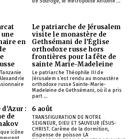
de Souroge, le métropolite Antoine ...
arcat
Le patriarche de Jérusalem
 une
visite le monastère de
naire en
Gethsémani de l’Église
de
orthodoxe russe hors
de
frontières pour la fête de
russe
sainte Marie-Madeleine
 Tanzanie
Le patriarche Théophile III de
’Alexandrie
Jérusalem s’est rendu au monastère
ssionnaire
orthodoxe russe Sainte-Marie-
Madeleine de Gethsémani, où il a pris
part ...
 d’Azur :
6 août
ne de
TRANSFIGURATION DE NOTRE
hakov
SEIGNEUR, DIEU ET SAUVEUR JÉSUS-
CHRIST. Carême de la dormition,
aque icône
dispense de poisson LA
emeurent