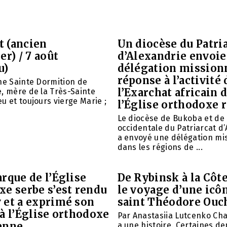
et (ancien
Un diocèse du Patri
er) / 7 août
d’Alexandrie envoie
u)
délégation mission
réponse à l’activité 
ne Sainte Dormition de
l’Exarchat africain 
, mère de la Très-Sainte
u et toujours vierge Marie ;
l’Église orthodoxe 
Le diocèse de Bukoba et de
occidentale du Patriarcat d
a envoyé une délégation mi
dans les régions de ...
rque de l’Église
De Rybinsk à la Côte
xe serbe s’est rendu
le voyage d’une icô
 et a exprimé son
saint Théodore Ouc
à l’Église orthodoxe
Par Anastasiia Lutcenko Ch
enne
a une histoire. Certaines d