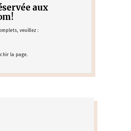
 réservée aux
om!
mplets, veuillez :
chir la page.