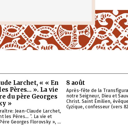
ude Larchet, « « En
8 août
les Pères… ». La vie
Après-fête de la Transfigur
vre du père Georges
notre Seigneur, Dieu et Sau
Christ. Saint Émilien, évêqu
ky »
Cyzique, confesseur (vers 820)
raître: Jean-Claude Larchet,
t les Pères… ”. La vie et
Père Georges Florovsky », ...