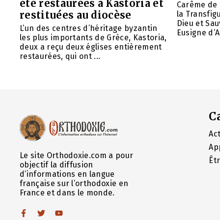
été restaurées à Kastoria et
Carême de 
restituées au diocèse
la Transfig
Dieu et Sau
L’un des centres d’héritage byzantin
Eusigne d’A
les plus importants de Grèce, Kastoria,
deux a reçu deux églises entièrement
restaurées, qui ont ...
C
Act
Ap
Le site Orthodoxie.com a pour
Êt
objectif la diffusion
d’informations en langue
française sur l’orthodoxie en
France et dans le monde.