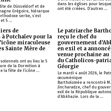
dans les églises pour lesque
ite de Düsseldorf et de
ont été créées. D’autres ...
emagne Grégoire, hiérarque
 orthodoxe serbe, s’est
et 5 ...
iers de
Le patriarche Barth
 à Potchaïev pour la
reçu le chef du
l’icône miraculeuse
gouvernement d’Ab
ès Sainte Mère de
en exil et a annoncé
venue prochaine au
du Catholicos-patri
solennels ont eu lieu le 5
Géorgie
aure de la Dormition à
e la fête de l’icône ...
Le mardi 4 août 2026, le Pat
œcuménique
Bartholomée a rencontré M.
Jincharadze, chef du gouve
exil de la République auto
d’Abkhazie. Lors de la ...