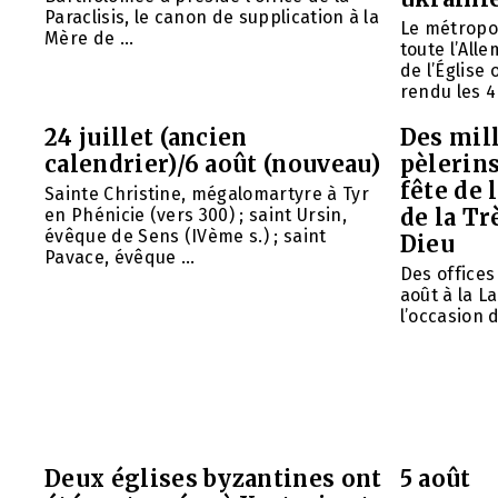
Paraclisis, le canon de supplication à la
Le métropol
Mère de ...
toute l’All
de l’Église
rendu les 4 
24 juillet (ancien
Des mill
calendrier)/6 août (nouveau)
pèlerins
fête de 
Sainte Christine, mégalomartyre à Tyr
de la Tr
en Phénicie (vers 300) ; saint Ursin,
évêque de Sens (IVème s.) ; saint
Dieu
Pavace, évêque ...
Des offices 
août à la L
l’occasion d
Deux églises byzantines ont
5 août