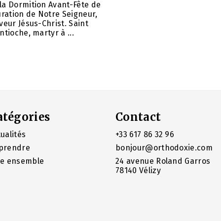
la Dormition Avant-Fête de
uration de Notre Seigneur,
veur Jésus-Christ. Saint
ntioche, martyr à ...
atégories
Contact
ualités
+33 617 86 32 96
prendre
bonjour@orthodoxie.com
re ensemble
24 avenue Roland Garros
78140 Vélizy