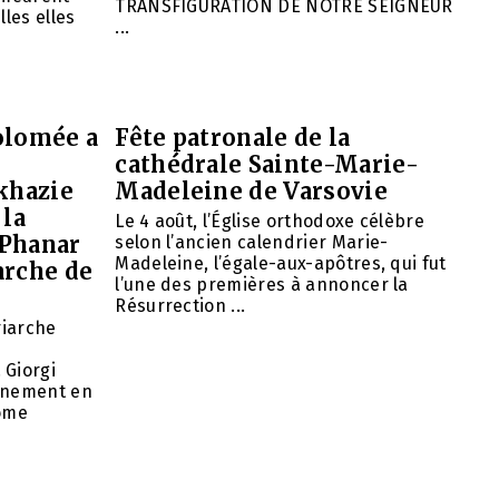
TRANSFIGURATION DE NOTRE SEIGNEUR
lles elles
...
olomée a
Fête patronale de la
cathédrale Sainte-Marie-
khazie
Madeleine de Varsovie
 la
Le 4 août, l’Église orthodoxe célèbre
 Phanar
selon l’ancien calendrier Marie-
Madeleine, l’égale-aux-apôtres, qui fut
arche de
l’une des premières à annoncer la
Résurrection ...
riarche
 Giorgi
rnement en
nome