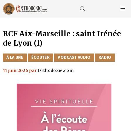
Aller
au
M
contenu
RCF Aix-Marseille : saint Irénée
de Lyon (1)
CATÉGORIES
À LA UNE
ÉCOUTER
PODCAST AUDIO
RADIO
11 juin 2026
par
Orthodoxie.com