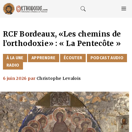
Aller
au
M
contenu
RCF Bordeaux, «Les chemins de
l’orthodoxie» : « La Pentecôte »
CATÉGORIES
À LA UNE
APPRENDRE
ÉCOUTER
PODCAST AUDIO
RADIO
6 juin 2026
par
Christophe Levalois