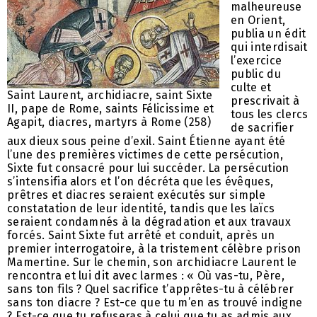
malheureuse
en Orient,
publia un édit
qui interdisait
l’exercice
public du
culte et
Saint Laurent, archidiacre, saint Sixte
prescrivait à
II, pape de Rome, saints Félicissime et
tous les clercs
Agapit, diacres, martyrs à Rome (258)
de sacrifier
aux dieux sous peine d’exil. Saint Étienne ayant été
l’une des premières victimes de cette persécution,
Sixte fut consacré pour lui succéder. La persécution
s’intensifia alors et l’on décréta que les évêques,
prêtres et diacres seraient exécutés sur simple
constatation de leur identité, tandis que les laïcs
seraient condamnés à la dégradation et aux travaux
forcés. Saint Sixte fut arrêté et conduit, après un
premier interrogatoire, à la tristement célèbre prison
Mamertine. Sur le chemin, son archidiacre Laurent le
rencontra et lui dit avec larmes : « Où vas-tu, Père,
sans ton fils ? Quel sacrifice t’apprêtes-tu à célébrer
sans ton diacre ? Est-ce que tu m’en as trouvé indigne
? Est-ce que tu refuseras à celui que tu as admis aux