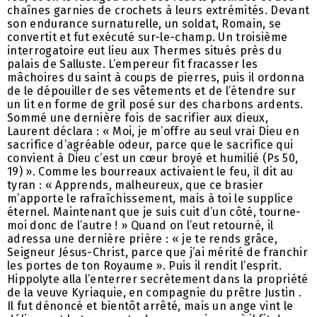
chaînes garnies de crochets à leurs extrémités. Devant
son endurance surnaturelle, un soldat, Romain, se
convertit et fut exécuté sur-le-champ. Un troisième
interrogatoire eut lieu aux Thermes situés près du
palais de Salluste. L’empereur fit fracasser les
mâchoires du saint à coups de pierres, puis il ordonna
de le dépouiller de ses vêtements et de l’étendre sur
un lit en forme de gril posé sur des charbons ardents.
Sommé une dernière fois de sacrifier aux dieux,
Laurent déclara : « Moi, je m’offre au seul vrai Dieu en
sacrifice d’agréable odeur, parce que le sacrifice qui
convient à Dieu c’est un cœur broyé et humilié (Ps 50,
19) ». Comme les bourreaux activaient le feu, il dit au
tyran : « Apprends, malheureux, que ce brasier
m’apporte le rafraîchissement, mais à toi le supplice
éternel. Maintenant que je suis cuit d’un côté, tourne-
moi donc de l’autre ! » Quand on l’eut retourné, il
adressa une dernière prière : « je te rends grâce,
Seigneur Jésus-Christ, parce que j’ai mérité de franchir
les portes de ton Royaume ». Puis il rendit l’esprit.
Hippolyte alla l’enterrer secrètement dans la propriété
de la veuve Kyriaquie, en compagnie du prêtre Justin .
Il fut dénoncé et bientôt arrêté, mais un ange vint le