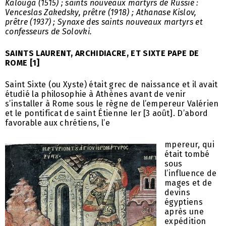
Kalouga (1515) ; saints nouveaux martyrs de Russie :
Venceslas Zakedsky, prêtre (1918) ; Athanase Kislov,
prêtre (1937) ; Synaxe des saints nouveaux martyrs et
confesseurs de Solovki.
SAINTS LAURENT, ARCHIDIACRE, ET SIXTE PAPE DE
ROME
[1]
Saint Sixte (ou Xyste) était grec de naissance et il avait
étudié la philosophie à Athènes avant de venir
s’installer à Rome sous le règne de l’empereur Valérien
et le pontificat de saint Étienne Ier [3 août]. D’abord
favorable aux chrétiens, l’e
mpereur, qui
était tombé
sous
l’influence de
mages et de
devins
égyptiens
après une
expédition