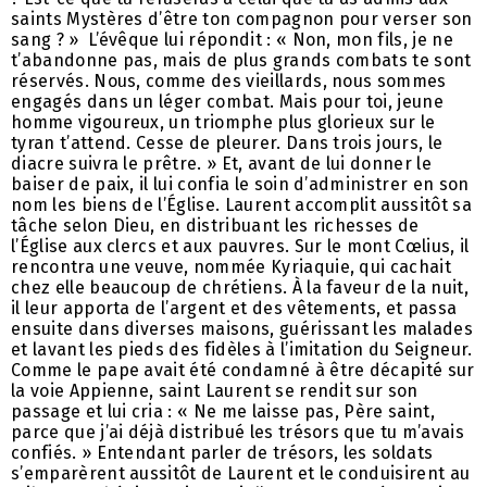
saints Mystères d’être ton compagnon pour verser son
sang ? » L’évêque lui répondit : « Non, mon fils, je ne
t’abandonne pas, mais de plus grands combats te sont
réservés. Nous, comme des vieillards, nous sommes
engagés dans un léger combat. Mais pour toi, jeune
homme vigoureux, un triomphe plus glorieux sur le
tyran t’attend. Cesse de pleurer. Dans trois jours, le
diacre suivra le prêtre. » Et, avant de lui donner le
baiser de paix, il lui confia le soin d’administrer en son
nom les biens de l’Église. Laurent accomplit aussitôt sa
tâche selon Dieu, en distribuant les richesses de
l’Église aux clercs et aux pauvres. Sur le mont Cœlius, il
rencontra une veuve, nommée Kyriaquie, qui cachait
chez elle beaucoup de chrétiens. À la faveur de la nuit,
il leur apporta de l’argent et des vêtements, et passa
ensuite dans diverses maisons, guérissant les malades
et lavant les pieds des fidèles à l’imitation du Seigneur.
Comme le pape avait été condamné à être décapité sur
la voie Appienne, saint Laurent se rendit sur son
passage et lui cria : « Ne me laisse pas, Père saint,
parce que j’ai déjà distribué les trésors que tu m’avais
confiés. » Entendant parler de trésors, les soldats
s’emparèrent aussitôt de Laurent et le conduisirent au