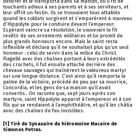
délivrer et le transporta dans sa maison, où il fit de
touchants adieux à ses parents et à ses serviteurs, et
leur offrit un festin. Ils se trouvaient tous attablés
quand les soldats surgirent et s’emparèrent à nouveau
d’Hippolyte pour le conduire devant l’empereur.
Espérant vaincre sa résolution, le souverain le fit
revêtir de ses ornements militaires et lui promit de
plus grands honneurs encore. Mais le saint resta
inflexible et déclara qu’il ne souhaitait plus qu’un seul
honneur : celui de servir dans la milice du Christ.
Flagellé avec des chaînes portant à leurs extrémités
des crochets, il fut ensuite attaché derrière des
chevaux sauvages qui traînèrent le valeureux martyr
sur une longue distance. C’est ainsi qu’il remporta la
palme de la victoire, précédé de peu par sa nourrice,
Concordia, et les gens de sa maison qu’il avait
convertis . On raconte que, sept jours après son
martyre, saint Hippolyte apparut à l’empereur et à son
fils qui se rendaient à l’amphithéâtre, et qu’il les châtia
avec des chaînes de feu invisibles.
[1] Tiré du Synaxaire du hiéromoine Macaire de
Simonos Petras.