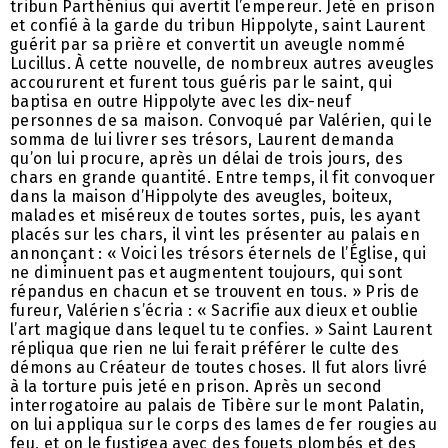
tribun Parthénius qui avertit l’empereur. Jeté en prison
et confié à la garde du tribun Hippolyte, saint Laurent
guérit par sa prière et convertit un aveugle nommé
Lucillus. À cette nouvelle, de nombreux autres aveugles
accoururent et furent tous guéris par le saint, qui
baptisa en outre Hippolyte avec les dix-neuf
personnes de sa maison. Convoqué par Valérien, qui le
somma de lui livrer ses trésors, Laurent demanda
qu’on lui procure, après un délai de trois jours, des
chars en grande quantité. Entre temps, il fit convoquer
dans la maison d’Hippolyte des aveugles, boiteux,
malades et miséreux de toutes sortes, puis, les ayant
placés sur les chars, il vint les présenter au palais en
annonçant : « Voici les trésors éternels de l’Église, qui
ne diminuent pas et augmentent toujours, qui sont
répandus en chacun et se trouvent en tous. » Pris de
fureur, Valérien s’écria : « Sacrifie aux dieux et oublie
l’art magique dans lequel tu te confies. » Saint Laurent
répliqua que rien ne lui ferait préférer le culte des
démons au Créateur de toutes choses. Il fut alors livré
à la torture puis jeté en prison. Après un second
interrogatoire au palais de Tibère sur le mont Palatin,
on lui appliqua sur le corps des lames de fer rougies au
feu, et on le fustigea avec des fouets plombés et des