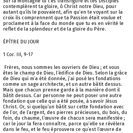
Sur la montagne tu t’es transfiguré et tes Disciples
contemplèrent ta gloire, ô Christ notre Dieu, pour
autant qu’ils le pouvaient, afin qu’en te voyant sur la
croix ils comprennent que ta Passion était voulue et
proclament à la face du monde que tu es en vérité le
reflet de la splendeur et de la gloire du Père.
ÉPÎTRE DU JOUR
1 Cor. III, 9-17
Frères, nous sommes les ouvriers de Dieu ; et vous
êtes le champ de Dieu, l’édifice de Dieu. Selon la grâce
de Dieu qui m’a été donnée, j’ai posé les fondations
comme un sage architecte, et un autre bâtit dessus.
Mais que chacun prenne garde à la manière dont il
bâtit dessus. Car personne ne peut poser une autre
fondation que celle qui a été posée, à savoir Jésus
Christ. Or, si quelqu’un bâtit sur cette fondation avec
de l’or, de l’argent, des pierres précieuses, du bois, du
foin, du chaume, l’œuvre de chacun sera manifestée ;
car le jour la fera connaître, parce qu’elle se révèlera
dans le feu, et le feu éprouvera ce qu’est l’œuvre de