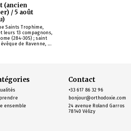
et (ancien
er) / 5 août
u)
ne Saints Trophime,
et leurs 13 compagnons,
ome (284-305) ; saint
, évêque de Ravenne, ...
atégories
Contact
ualités
+33 617 86 32 96
prendre
bonjour@orthodoxie.com
re ensemble
24 avenue Roland Garros
78140 Vélizy