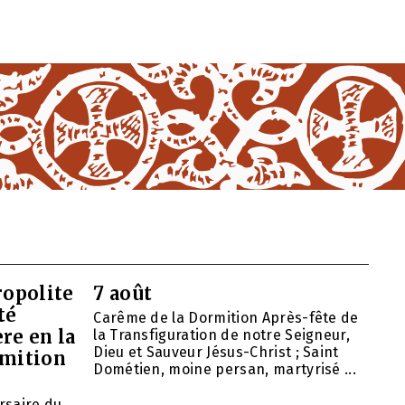
opolite
7 août
té
Carême de la Dormition Après-fête de
re en la
la Transfiguration de notre Seigneur,
Dieu et Sauveur Jésus-Christ ; Saint
rmition
Dométien, moine persan, martyrisé ...
ersaire du