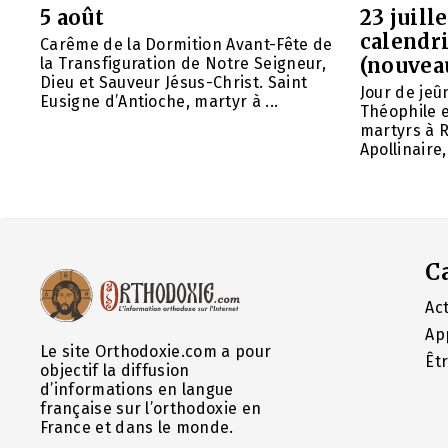
5 août
23 juill
calendri
Carême de la Dormition Avant-Fête de
(nouvea
la Transfiguration de Notre Seigneur,
Dieu et Sauveur Jésus-Christ. Saint
Jour de jeû
Eusigne d’Antioche, martyr à ...
Théophile 
martyrs à R
Apollinaire
C
Act
Ap
Le site Orthodoxie.com a pour
Êt
objectif la diffusion
d’informations en langue
française sur l’orthodoxie en
France et dans le monde.