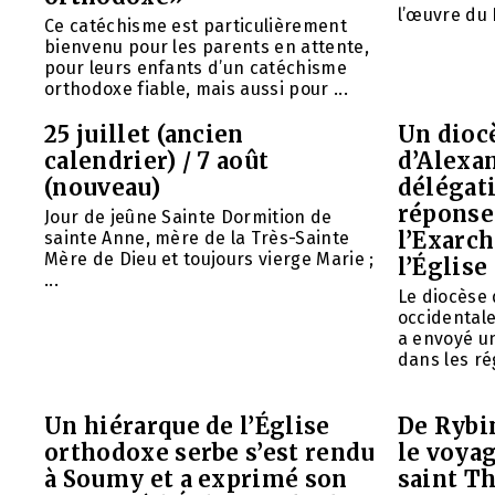
l’œuvre du 
Ce catéchisme est particulièrement
bienvenu pour les parents en attente,
pour leurs enfants d’un catéchisme
orthodoxe fiable, mais aussi pour ...
25 juillet (ancien
Un diocè
calendrier) / 7 août
d’Alexa
(nouveau)
délégat
réponse 
Jour de jeûne Sainte Dormition de
l’Exarch
sainte Anne, mère de la Très-Sainte
Mère de Dieu et toujours vierge Marie ;
l’Église
...
Le diocèse
occidentale
a envoyé u
dans les rég
Un hiérarque de l’Église
De Rybin
orthodoxe serbe s’est rendu
le voyag
à Soumy et a exprimé son
saint T