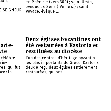
ion,
en Phénicie (vers 300) ; saint Ursin,
évêque de Sens (IVème s.) ; saint
E SEIGNEUR
Pavace, évêque ...
Deux églises byzantines ont
arie-
été restaurées à Kastoria et
vie
restituées au diocèse
e célèbre
L’un des centres d’héritage byzantin
rie-
les plus importants de Grèce, Kastoria,
es, qui fut
deux a reçu deux églises entièrement
cer la
restaurées, qui ont ...