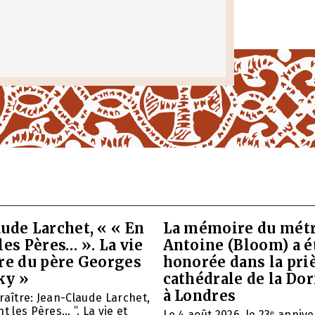
ude Larchet, « « En
La mémoire du métr
les Pères… ». La vie
Antoine (Bloom) a é
vre du père Georges
honorée dans la priè
ky »
cathédrale de la Do
à Londres
raître: Jean-Claude Larchet,
t les Pères… ”. La vie et
Le 4 août 2026, le 23ᵉ anniv