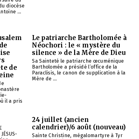
du diocèse
ntoine ...
rusalem
Le patriarche Bartholomée à
 de
Néochori : le « mystère du
ise
silence » de la Mère de Dieu
rs
Sa Sainteté le patriarche œcuménique
ête de
Bartholomée a présidé l’office de la
Paraclisis, le canon de supplication à la
eine
Mère de ...
de
onastère
ie-
 il a pris
24 juillet (ancien
calendrier)/6 août (nouveau)
E
 JÉSUS-
Sainte Christine, mégalomartyre à Tyr