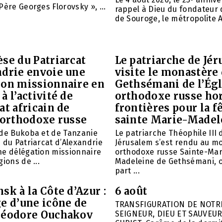
Père Georges Florovsky », ...
rappel à Dieu du fondateur 
de Souroge, le métropolite A
se du Patriarcat
Le patriarche de Jé
ndrie envoie une
visite le monastère
ion missionnaire en
Gethsémani de l’Égl
à l’activité de
orthodoxe russe ho
at africain de
frontières pour la f
 orthodoxe russe
sainte Marie-Madel
 de Bukoba et de Tanzanie
Le patriarche Théophile III 
 du Patriarcat d’Alexandrie
Jérusalem s’est rendu au m
ne délégation missionnaire
orthodoxe russe Sainte-Mar
ions de ...
Madeleine de Gethsémani, où
part ...
sk à la Côte d’Azur :
6 août
e d’une icône de
TRANSFIGURATION DE NOTR
héodore Ouchakov
SEIGNEUR, DIEU ET SAUVEUR