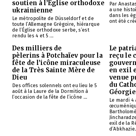
soutien à l’Église orthodoxe
Par Anasta
ukrainienne
a une histo
dans les ég
Le métropolite de Düsseldorf et de
ont été créé
toute l’Allemagne Grégoire, hiérarque
de l’Église orthodoxe serbe, s’est
rendu les 4 et 5 ...
Des milliers de
Le patr
pèlerins à Potchaïev pour la
reçu le 
fête de l’icône miraculeuse
gouvern
de la Très Sainte Mère de
en exil 
Dieu
venue p
du Cath
Des offices solennels ont eu lieu le 5
Géorgie
août à la Laure de la Dormition à
l’occasion de la fête de l’icône ...
Le mardi 4 
œcuméniq
Bartholomé
Jincharadz
exil de la
d’Abkhazie. 