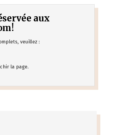
 réservée aux
om!
mplets, veuillez :
chir la page.