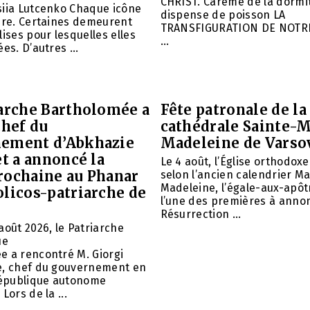
CHRIST. Carême de la dormit
siia Lutcenko Chaque icône
dispense de poisson LA
ire. Certaines demeurent
TRANSFIGURATION DE NOTR
lises pour lesquelles elles
...
es. D’autres ...
iarche Bartholomée a
Fête patronale de la
chef du
cathédrale Sainte-M
ement d’Abkhazie
Madeleine de Varso
et a annoncé la
Le 4 août, l’Église orthodox
rochaine au Phanar
selon l’ancien calendrier Ma
Madeleine, l’égale-aux-apôtr
olicos-patriarche de
l’une des premières à annon
Résurrection ...
août 2026, le Patriarche
ue
e a rencontré M. Giorgi
e, chef du gouvernement en
 République autonome
Lors de la ...