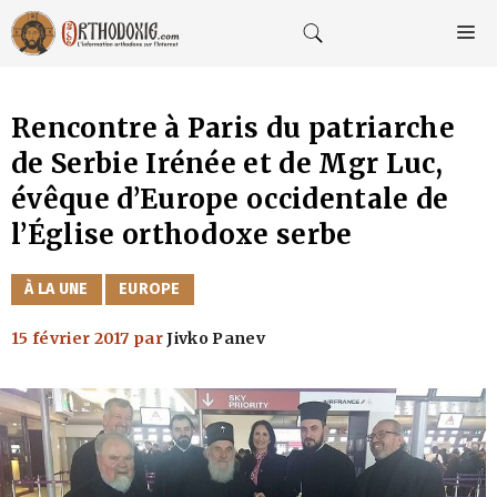
Aller
au
M
contenu
Rencontre à Paris du patriarche
de Serbie Irénée et de Mgr Luc,
évêque d’Europe occidentale de
l’Église orthodoxe serbe
CATÉGORIES
À LA UNE
EUROPE
15 février 2017
par
Jivko Panev