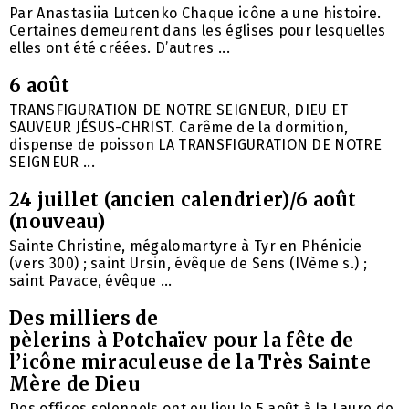
Par Anastasiia Lutcenko Chaque icône a une histoire.
Certaines demeurent dans les églises pour lesquelles
elles ont été créées. D’autres ...
6 août
TRANSFIGURATION DE NOTRE SEIGNEUR, DIEU ET
SAUVEUR JÉSUS-CHRIST. Carême de la dormition,
dispense de poisson LA TRANSFIGURATION DE NOTRE
SEIGNEUR ...
24 juillet (ancien calendrier)/6 août
(nouveau)
Sainte Christine, mégalomartyre à Tyr en Phénicie
(vers 300) ; saint Ursin, évêque de Sens (IVème s.) ;
saint Pavace, évêque ...
Des milliers de
pèlerins à Potchaïev pour la fête de
l’icône miraculeuse de la Très Sainte
Mère de Dieu
Des offices solennels ont eu lieu le 5 août à la Laure de