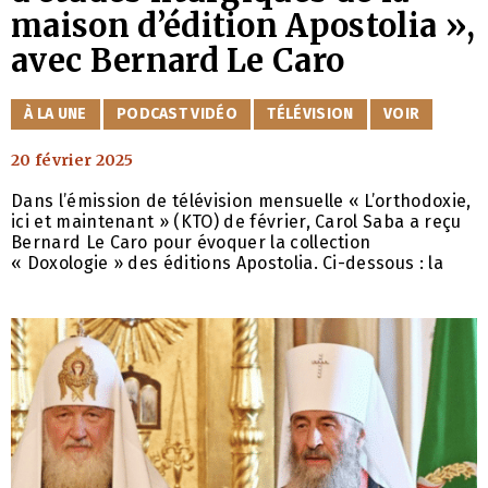
maison d’édition Apostolia »,
avec Bernard Le Caro
CATÉGORIES
À LA UNE
PODCAST VIDÉO
TÉLÉVISION
VOIR
20 février 2025
Dans l’émission de télévision mensuelle « L’orthodoxie,
ici et maintenant » (KTO) de février, Carol Saba a reçu
Bernard Le Caro pour évoquer la collection
« Doxologie » des éditions Apostolia. Ci-dessous : la