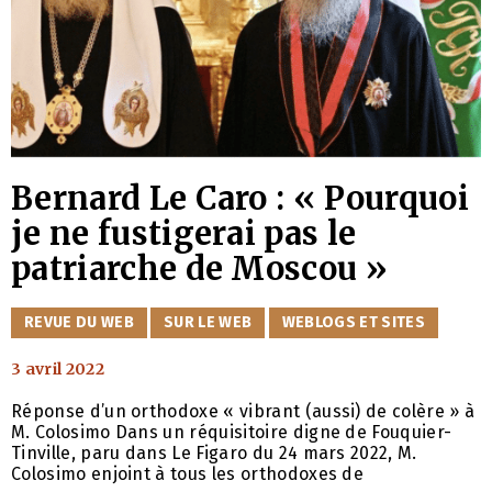
Bernard Le Caro : « Pourquoi
je ne fustigerai pas le
patriarche de Moscou »
CATÉGORIES
REVUE DU WEB
SUR LE WEB
WEBLOGS ET SITES
3 avril 2022
Réponse d’un orthodoxe « vibrant (aussi) de colère » à
M. Colosimo Dans un réquisitoire digne de Fouquier-
Tinville, paru dans Le Figaro du 24 mars 2022, M.
Colosimo enjoint à tous les orthodoxes de