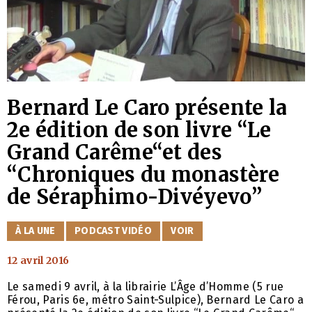
Bernard Le Caro présente la
2e édition de son livre “Le
Grand Carême“et des
“Chroniques du monastère
de Séraphimo-Divéyevo”
CATÉGORIES
À LA UNE
PODCAST VIDÉO
VOIR
12 avril 2016
Le samedi 9 avril, à la librairie L’Âge d’Homme (5 rue
Férou, Paris 6e, métro Saint-Sulpice), Bernard Le Caro a