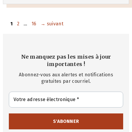
Page
Page
Page
1
2
…
16
→
suivant
Ne manquez pas les mises à jour
importantes
!
Abonnez-vous aux alertes et notifications
gratuites par courriel.