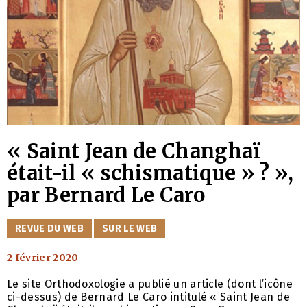
« Saint Jean de Changhaï
était-il « schismatique » ? »,
par Bernard Le Caro
CATÉGORIES
REVUE DU WEB
SUR LE WEB
2 février 2020
Le site Orthodoxologie a publié un article (dont l’icône
ci-dessus) de Bernard Le Caro intitulé « Saint Jean de