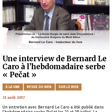
Une interview de Bernard Le
Caro à l’hebdomadaire serbe
« Pečat »
CATÉGORIES
À LA UNE
REVUE DU WEB
SUR LE WEB
31 août 2017
Un entretien avec Bernard Le Caro a été publié dans
l’hebdomadaire serbe Pečat les 21 et 28 juillet. La