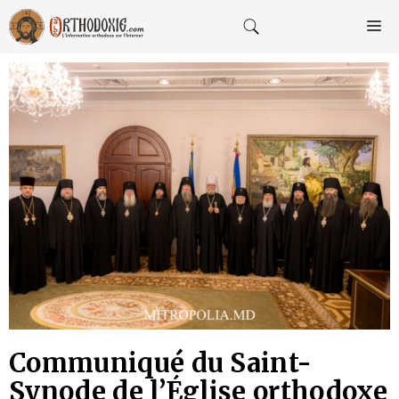
Aller
au
M
contenu
Communiqué du Saint-
Synode de l’Église orthodoxe