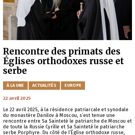
Rencontre des primats des
Églises orthodoxes russe et
serbe
CATÉGORIES
À LA UNE
ACTUALITÉS
EUROPE
22 avril 2025
Le 22 avril 2025, à la résidence patriarcale et synodale
du monastère Danilov à Moscou, s’est tenue une
rencontre entre Sa Sainteté le patriarche de Moscou et
de toute la Russie Cyrille et Sa Sainteté le patriarche
serbe Porphyre. Du côté de l’Église orthodoxe russe,