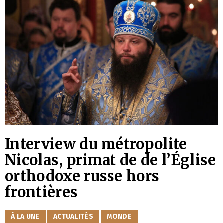
Interview du métropolite
Nicolas, primat de de l’Église
orthodoxe russe hors
frontières
CATÉGORIES
À LA UNE
ACTUALITÉS
MONDE