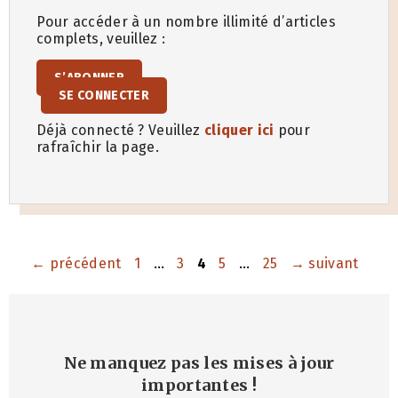
Pour accéder à un nombre illimité d’articles
complets, veuillez :
S’ABONNER
SE CONNECTER
Déjà connecté ? Veuillez
cliquer ici
pour
rafraîchir la page.
Page
Page
Page
Page
Page
←
précédent
1
…
3
4
5
…
25
→
suivant
Ne manquez pas les mises à jour
importantes
!