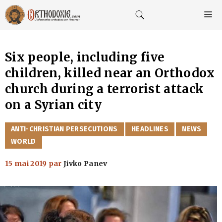
Aller
au
M
contenu
Six people, including five
children, killed near an Orthodox
church during a terrorist attack
on a Syrian city
CATÉGORIES
ANTI-CHRISTIAN PERSECUTIONS
HEADLINES
NEWS
WORLD
15 mai 2019
par
Jivko Panev