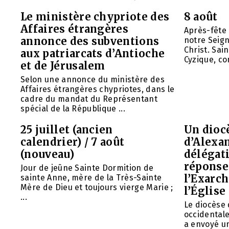
Le ministère chypriote des
8 août
Affaires étrangères
Après-fête 
annonce des subventions
notre Seign
Christ. Sai
aux patriarcats d’Antioche
Cyzique, con
et de Jérusalem
Selon une annonce du ministère des
Affaires étrangères chypriotes, dans le
cadre du mandat du Représentant
spécial de la République ...
25 juillet (ancien
Un diocè
calendrier) / 7 août
d’Alexa
(nouveau)
délégat
réponse 
Jour de jeûne Sainte Dormition de
l’Exarch
sainte Anne, mère de la Très-Sainte
Mère de Dieu et toujours vierge Marie ;
l’Église
...
Le diocèse
occidentale
a envoyé u