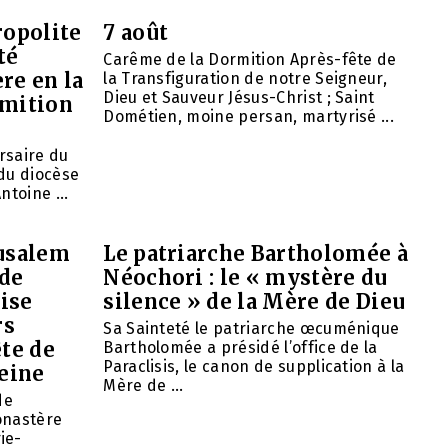
opolite
7 août
té
Carême de la Dormition Après-fête de
re en la
la Transfiguration de notre Seigneur,
Dieu et Sauveur Jésus-Christ ; Saint
rmition
Dométien, moine persan, martyrisé ...
ersaire du
du diocèse
ntoine ...
rusalem
Le patriarche Bartholomée à
 de
Néochori : le « mystère du
ise
silence » de la Mère de Dieu
rs
Sa Sainteté le patriarche œcuménique
ête de
Bartholomée a présidé l’office de la
Paraclisis, le canon de supplication à la
eine
Mère de ...
de
onastère
ie-