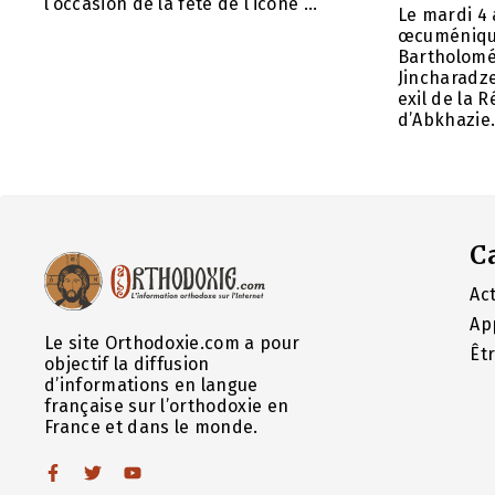
l’occasion de la fête de l’icône ...
Le mardi 4 
œcuméniq
Bartholomé
Jincharadz
exil de la
d’Abkhazie. 
C
Act
Ap
Le site Orthodoxie.com a pour
Êt
objectif la diffusion
d’informations en langue
française sur l’orthodoxie en
France et dans le monde.