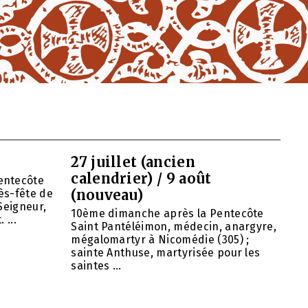
27 juillet (ancien
calendrier) / 9 août
entecôte
(nouveau)
ès-fête de
Seigneur,
10ème dimanche après la Pentecôte
 ...
Saint Pantéléimon, médecin, anargyre,
mégalomartyr à Nicomédie (305) ;
sainte Anthuse, martyrisée pour les
saintes ...