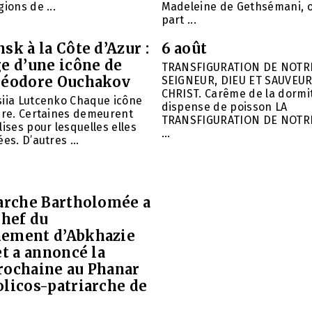
ions de ...
Madeleine de Gethsémani, où
part ...
sk à la Côte d’Azur :
6 août
e d’une icône de
TRANSFIGURATION DE NOTR
héodore Ouchakov
SEIGNEUR, DIEU ET SAUVEUR
CHRIST. Carême de la dormit
siia Lutcenko Chaque icône
dispense de poisson LA
ire. Certaines demeurent
TRANSFIGURATION DE NOTR
lises pour lesquelles elles
...
es. D’autres ...
iarche Bartholomée a
chef du
ement d’Abkhazie
et a annoncé la
rochaine au Phanar
olicos-patriarche de