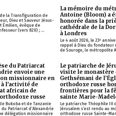
La mémoire du métr
Antoine (Bloom) a é
de la Transfiguration de
honorée dans la priè
eur, Dieu et Sauveur Jésus-
nt Émilien, évêque de
cathédrale de la Do
fesseur (vers 820) ; ...
à Londres
Le 4 août 2026, le 23ᵉ anniv
rappel à Dieu du fondateur 
de Souroge, le métropolite A
se du Patriarcat
Le patriarche de Jé
ndrie envoie une
visite le monastère
ion missionnaire en
Gethsémani de l’Égl
à l’activité de
orthodoxe russe ho
at africain de
frontières pour la f
 orthodoxe russe
sainte Marie-Madel
 de Bukoba et de Tanzanie
Le patriarche Théophile III 
 du Patriarcat d’Alexandrie
Jérusalem s’est rendu au m
ne délégation missionnaire
orthodoxe russe Sainte-Mar