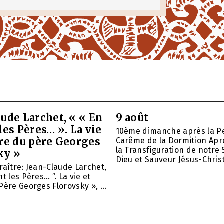
ude Larchet, « « En
9 août
les Pères… ». La vie
10ème dimanche après la P
vre du père Georges
Carême de la Dormition Apr
la Transfiguration de notre 
ky »
Dieu et Sauveur Jésus-Christ.
raître: Jean-Claude Larchet,
t les Pères… ”. La vie et
Père Georges Florovsky », ...