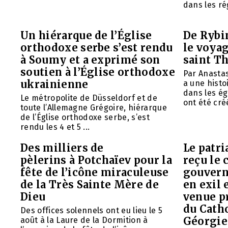
dans les rég
Un hiérarque de l’Église
De Rybin
orthodoxe serbe s’est rendu
le voyag
à Soumy et a exprimé son
saint T
soutien à l’Église orthodoxe
Par Anasta
ukrainienne
a une histo
dans les ég
Le métropolite de Düsseldorf et de
ont été créé
toute l’Allemagne Grégoire, hiérarque
de l’Église orthodoxe serbe, s’est
rendu les 4 et 5 ...
Des milliers de
Le patr
pèlerins à Potchaïev pour la
reçu le 
fête de l’icône miraculeuse
gouvern
de la Très Sainte Mère de
en exil 
Dieu
venue p
du Cath
Des offices solennels ont eu lieu le 5
Géorgie
août à la Laure de la Dormition à