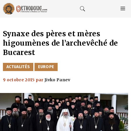
Aller
au
M
contenu
Synaxe des pères et mères
higoumènes de l’archevêché de
Bucarest
CATÉGORIES
ACTUALITÉS
EUROPE
9 octobre 2015
par
Jivko Panev