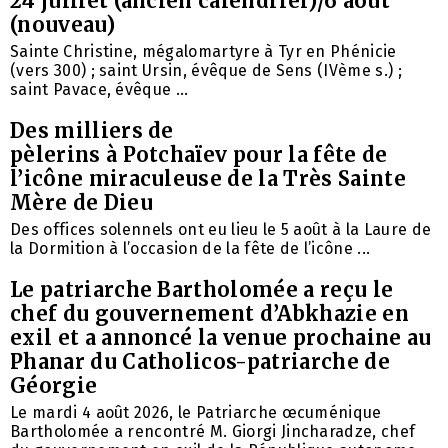
24 juillet (ancien calendrier)/6 août
(nouveau)
Sainte Christine, mégalomartyre à Tyr en Phénicie
(vers 300) ; saint Ursin, évêque de Sens (IVème s.) ;
saint Pavace, évêque ...
Des milliers de
pèlerins à Potchaïev pour la fête de
l’icône miraculeuse de la Très Sainte
Mère de Dieu
Des offices solennels ont eu lieu le 5 août à la Laure de
la Dormition à l’occasion de la fête de l’icône ...
Le patriarche Bartholomée a reçu le
chef du gouvernement d’Abkhazie en
exil et a annoncé la venue prochaine au
Phanar du Catholicos-patriarche de
Géorgie
Le mardi 4 août 2026, le Patriarche œcuménique
Bartholomée a rencontré M. Giorgi Jincharadze, chef