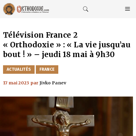
Aller
au
M
contenu
Télévision France 2
« Orthodoxie » : « La vie jusqu’au
bout ! » – jeudi 18 mai à 9h30
CATÉGORIES
ACTUALITÉS
FRANCE
17 mai 2023
par
Jivko Panev