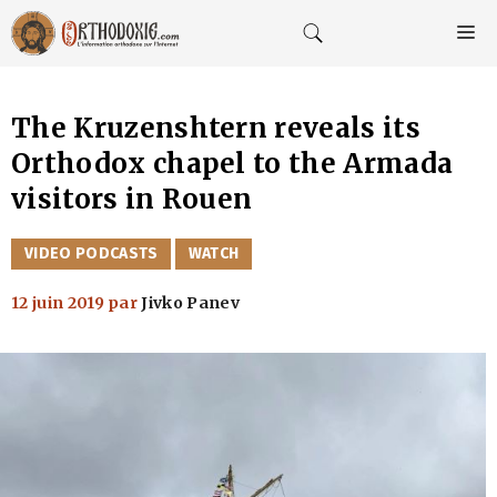
Aller
au
M
contenu
The Kruzenshtern reveals its
Orthodox chapel to the Armada
visitors in Rouen
CATÉGORIES
VIDEO PODCASTS
WATCH
12 juin 2019
par
Jivko Panev