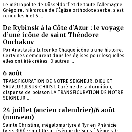
Le métropolite de Düsseldorf et de toute l’Allemagne
Grégoire, hiérarque de l’Église orthodoxe serbe, s’est
rendu les 4 et 5 ...
De Rybinsk à la Côte d’Azur : le voyage
d’une icône de saint Théodore
Ouchakov
Par Anastasiia Lutcenko Chaque icône a une histoire.
Certaines demeurent dans les églises pour lesquelles
elles ont été créées. D’autres ...
6 août
TRANSFIGURATION DE NOTRE SEIGNEUR, DIEU ET
SAUVEUR JÉSUS-CHRIST. Carême de la dormition,
dispense de poisson LA TRANSFIGURATION DE NOTRE
SEIGNEUR ...
24 juillet (ancien calendrier)/6 août
(nouveau)
Sainte Christine, mégalomartyre à Tyr en Phénicie
(vers 300) ; saint Ursin, évêque de Sens (IVème s.) ;