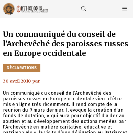
Aller
au
M
contenu
Un communiqué du conseil de
l’Archevêché des paroisses russes
en Europe occidentale
CATÉGORIES
DÉCLARATIONS
30 avril 2010
par
Un communiqué du conseil de l’Archevêché des
paroisses russes en Europe occidentale vient d’être
mis en ligne très récemment. Il rend compte de la
réunion du 9 mars dernier. Il évoque la création d’un
fonds de dotation, « qui aura pour objectif d’aider au
soutien et au développement des actions menées par
l’Archevêché en matière caritative, éducative et
patrimoniale », la visite d’une délégation au Patriarcat