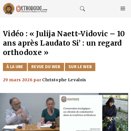
Aller
au
M
contenu
Vidéo : « Julija Naett-Vidovic – 10
ans après Laudato Si’ : un regard
orthodoxe »
CATÉGORIES
À LA UNE
REVUE DU WEB
SUR LE WEB
29 mars 2026
par
Christophe Levalois