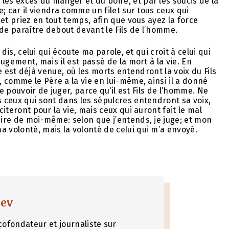
les excès du manger et du boire, et par les soucis de la
e; car il viendra comme un filet sur tous ceux qui
c et priez en tout temps, afin que vous ayez la force
 de paraître debout devant le Fils de l’homme.
 dis, celui qui écoute ma parole, et qui croit à celui qui
jugement, mais il est passé de la mort à la vie. En
elle est déjà venue, où les morts entendront la voix du Fils
, comme le Père a la vie en lui-même, ainsi il a donné
 le pouvoir de juger, parce qu’il est Fils de l’homme. Ne
s ceux qui sont dans les sépulcres entendront sa voix,
citeront pour la vie, mais ceux qui auront fait le mal
aire de moi-même: selon que j’entends, je juge; et mon
a volonté, mais la volonté de celui qui m’a envoyé.
nev
cofondateur et journaliste sur