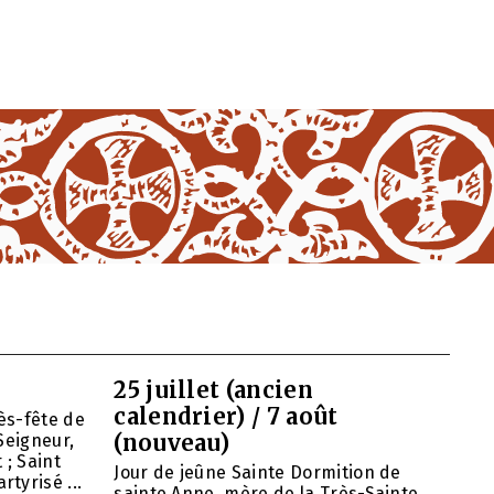
25 juillet (ancien
calendrier) / 7 août
ès-fête de
(nouveau)
Seigneur,
 ; Saint
Jour de jeûne Sainte Dormition de
tyrisé ...
sainte Anne, mère de la Très-Sainte