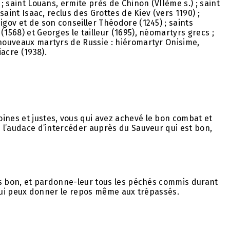
 ; saint Louans, ermite près de Chinon (VIIème s.) ; saint
 saint Isaac, reclus des Grottes de Kiev (vers 1190) ;
igov et de son conseiller Théodore (1245) ; saints
(1568) et Georges le tailleur (1695), néomartyrs grecs ;
 nouveaux martyrs de Russie : hiéromartyr Onisime,
acre (1938).
ines et justes, vous qui avez achevé le bon combat et
z l’audace d’intercéder auprès du Sauveur qui est bon,
i es bon, et pardonne-leur tous les péchés commis durant
i, qui peux donner le repos même aux trépassés.