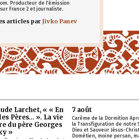
om. Producteur de l'émission
sur France 2 et journaliste.
les articles par
Jivko Panev
ude Larchet, « « En
7 août
les Pères… ». La vie
Carême de la Dormition Apr
vre du père Georges
la Transfiguration de notre 
Dieu et Sauveur Jésus-Christ
ky »
Dométien, moine persan, mar