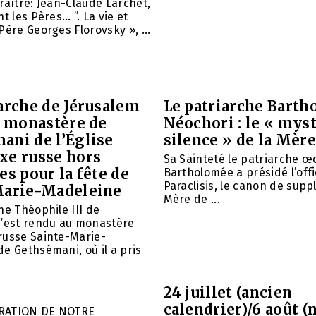
raître: Jean-Claude Larchet,
t les Pères… ”. La vie et
Père Georges Florovsky », ...
arche de Jérusalem
Le patriarche Barth
e monastère de
Néochori : le « mys
ani de l’Église
silence » de la Mère
xe russe hors
Sa Sainteté le patriarche 
es pour la fête de
Bartholomée a présidé l’offi
Paraclisis, le canon de suppl
Marie-Madeleine
Mère de ...
he Théophile III de
s’est rendu au monastère
russe Sainte-Marie-
e Gethsémani, où il a pris
24 juillet (ancien
calendrier)/6 août (
RATION DE NOTRE