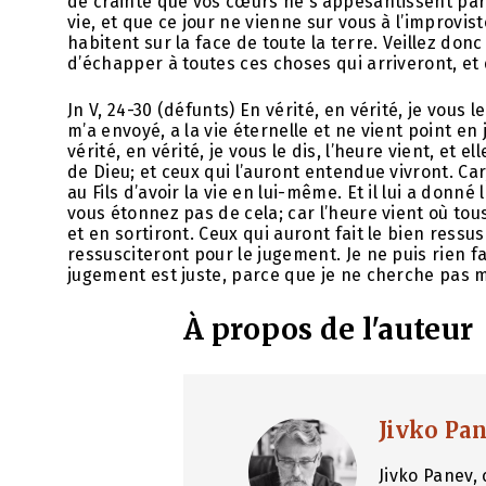
de crainte que vos cœurs ne s’appesantissent par 
vie, et que ce jour ne vienne sur vous à l’improvist
habitent sur la face de toute la terre. Veillez don
d’échapper à toutes ces choses qui arriveront, et
Jn V, 24-30 (défunts) En vérité, en vérité, je vous le
m’a envoyé, a la vie éternelle et ne vient point en 
vérité, en vérité, je vous le dis, l’heure vient, et 
de Dieu; et ceux qui l’auront entendue vivront. Car
au Fils d’avoir la vie en lui-même. Et il lui a donné
vous étonnez pas de cela; car l’heure vient où tou
et en sortiront. Ceux qui auront fait le bien ressus
ressusciteront pour le jugement. Je ne puis rien f
jugement est juste, parce que je ne cherche pas m
À propos de l'auteur
Jivko Pa
Jivko Panev, 