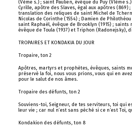
(Vème s.) ; saint Paulien, évêque du Puy (VIème s.)
Cyrille, apôtre des Slaves, égal aux apôtres (869) ;
translation des reliques de saint Michel de Tchern
Nicolas de Corinthe (1554) ; Damien de Philothéou 
saint Raphaël, évêque de Brooklyn (1915) ; saints
évêque de Toula (1937) et Triphon (Radonejsky), di
TROPAIRES ET KONDAKIA DU JOUR
Tropaire, ton 2
Apôtres, martyrs et prophètes, évêques, saints mo
préservé la foi, nous vous prions, vous qui en ave
pour le salut de nos âmes.
Tropaire des défunts, ton 2
Souviens-toi, Seigneur, de tes serviteurs, toi qu
leur vie ; car nul n’est sans péché si ce n’est To
Kondakion des défunts, ton 8