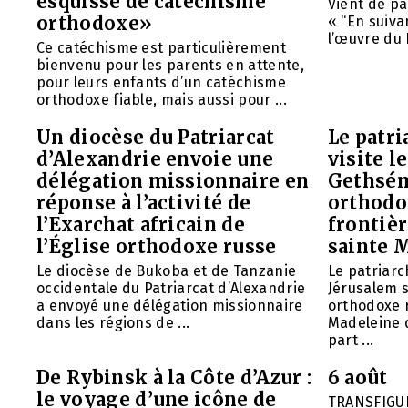
esquisse de catéchisme
Vient de pa
orthodoxe»
« “En suivan
l’œuvre du 
Ce catéchisme est particulièrement
bienvenu pour les parents en attente,
pour leurs enfants d’un catéchisme
orthodoxe fiable, mais aussi pour ...
Un diocèse du Patriarcat
Le patri
d’Alexandrie envoie une
visite l
délégation missionnaire en
Gethsém
réponse à l’activité de
orthodo
l’Exarchat africain de
frontièr
l’Église orthodoxe russe
sainte 
Le diocèse de Bukoba et de Tanzanie
Le patriarc
occidentale du Patriarcat d’Alexandrie
Jérusalem 
a envoyé une délégation missionnaire
orthodoxe 
dans les régions de ...
Madeleine d
part ...
De Rybinsk à la Côte d’Azur :
6 août
le voyage d’une icône de
TRANSFIGU