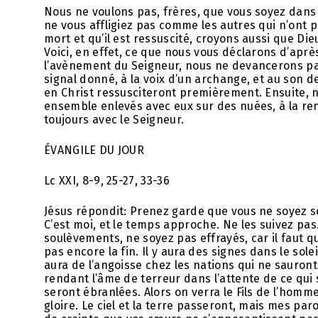
Nous ne voulons pas, frères, que vous soyez dans 
ne vous affligiez pas comme les autres qui n’ont p
mort et qu’il est ressuscité, croyons aussi que Di
Voici, en effet, ce que nous vous déclarons d’aprè
l’avènement du Seigneur, nous ne devancerons pas
signal donné, à la voix d’un archange, et au son d
en Christ ressusciteront premièrement. Ensuite, n
ensemble enlevés avec eux sur des nuées, à la ren
toujours avec le Seigneur.
ÉVANGILE DU JOUR
Lc XXI, 8-9, 25-27, 33-36
Jésus répondit: Prenez garde que vous ne soyez s
C’est moi, et le temps approche. Ne les suivez pa
soulèvements, ne soyez pas effrayés, car il faut 
pas encore la fin. Il y aura des signes dans le soleil
aura de l’angoisse chez les nations qui ne sauront
rendant l’âme de terreur dans l’attente de ce qui 
seront ébranlées. Alors on verra le Fils de l’hom
gloire. Le ciel et la terre passeront, mais mes p