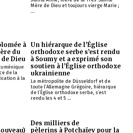
Mère de Dieu et toujours vierge Marie ;
...
olomée à
Un hiérarque de l’Église
tère du
orthodoxe serbe s’est rendu
 de Dieu
à Soumy et a exprimé son
soutien à l’Église orthodoxe
œcuménique
ukrainienne
ce de la
ication à la
Le métropolite de Düsseldorf et de
toute l’Allemagne Grégoire, hiérarque
de l’Église orthodoxe serbe, s’est
rendu les 4 et 5 ...
Des milliers de
nouveau)
pèlerins à Potchaïev pour la