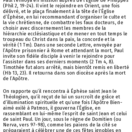
Paul l’envoya en mission auprès de l’Église de Philippes
(Phil 2, 19-24). Il vint le rejoindre en Orient, une fois
délivré, et le plaça finalement à la tête de l’Église
d’Éphèse, en lui recommandant d’organiser le culte et
la vie chrétienne, de combattre les faux docteurs, de
choisir avec discernement les membres de la
hiérarchie ecclésiastique et de mener en tout temps le
troupeau du Christ dans la paix, la concorde et la
vérité (1 Tm). Dans une seconde Lettre, envoyée par
l’Apôtre prisonnier à Rome et attendant la mort, Paul
invite son fidèle disciple à venir le rejoindre pour
l’assister dans ses derniers moments (2 Tm 4, 8).
Timothée fut alors arrêté, mais bientôt remis en liberté
(Hb 13, 23). Il retourna dans son diocèse après la mort
de l’Apôtre.
On rapporte qu’il rencontra à Éphèse saint Jean le
Théologien, qu’il reçut de lui un surcroît de grâce et
d’illumination spirituelle et qu’une fois l’Apôtre Bien-
aimé exilé à Patmos, il gouverna l’Église, en
rassemblant en lui-même l’esprit de saint Jean et celui
de saint Paul. Un jour, sous le règne de Domitien (ou
Nerva, vers 97-98), comme les païens de la cité se
préparaient à célébrer une de ces fêtes ignobles en