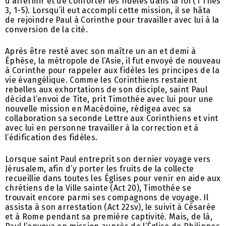
d’affermir et de conforter les fidèles dans la foi (1 Thes
3, 1-5). Lorsqu’il eut accompli cette mission, il se hâta
de rejoindre Paul à Corinthe pour travailler avec lui à la
conversion de la cité.
Après être resté avec son maître un an et demi à
Éphèse, la métropole de l’Asie, il fut envoyé de nouveau
à Corinthe pour rappeler aux fidèles les principes de la
vie évangélique. Comme les Corinthiens restaient
rebelles aux exhortations de son disciple, saint Paul
décida l’envoi de Tite, prit Timothée avec lui pour une
nouvelle mission en Macédoine, rédigea avec sa
collaboration sa seconde Lettre aux Corinthiens et vint
avec lui en personne travailler à la correction et à
l’édification des fidèles.
Lorsque saint Paul entreprit son dernier voyage vers
Jérusalem, afin d’y porter les fruits de la collecte
recueillie dans toutes les Églises pour venir en aide aux
chrétiens de la Ville sainte (Act 20), Timothée se
trouvait encore parmi ses compagnons de voyage. Il
assista à son arrestation (Act 22sv), le suivit à Césarée
et à Rome pendant sa première captivité. Mais, de là,