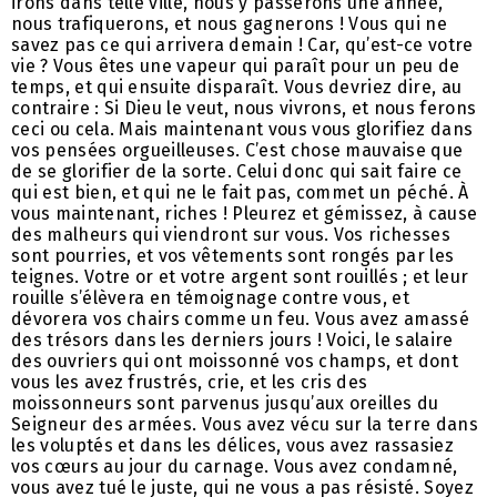
irons dans telle ville, nous y passerons une année,
nous trafiquerons, et nous gagnerons ! Vous qui ne
savez pas ce qui arrivera demain ! Car, qu’est-ce votre
vie ? Vous êtes une vapeur qui paraît pour un peu de
temps, et qui ensuite disparaît. Vous devriez dire, au
contraire : Si Dieu le veut, nous vivrons, et nous ferons
ceci ou cela. Mais maintenant vous vous glorifiez dans
vos pensées orgueilleuses. C’est chose mauvaise que
de se glorifier de la sorte. Celui donc qui sait faire ce
qui est bien, et qui ne le fait pas, commet un péché. À
vous maintenant, riches ! Pleurez et gémissez, à cause
des malheurs qui viendront sur vous. Vos richesses
sont pourries, et vos vêtements sont rongés par les
teignes. Votre or et votre argent sont rouillés ; et leur
rouille s’élèvera en témoignage contre vous, et
dévorera vos chairs comme un feu. Vous avez amassé
des trésors dans les derniers jours ! Voici, le salaire
des ouvriers qui ont moissonné vos champs, et dont
vous les avez frustrés, crie, et les cris des
moissonneurs sont parvenus jusqu’aux oreilles du
Seigneur des armées. Vous avez vécu sur la terre dans
les voluptés et dans les délices, vous avez rassasiez
vos cœurs au jour du carnage. Vous avez condamné,
vous avez tué le juste, qui ne vous a pas résisté. Soyez