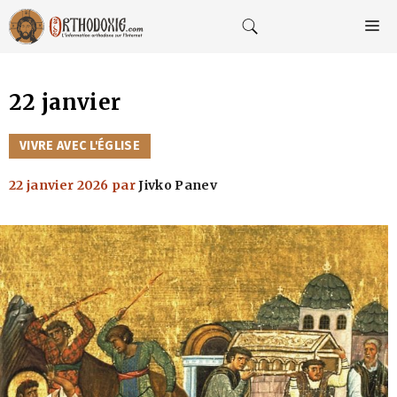
Aller
au
M
contenu
22 janvier
CATÉGORIES
VIVRE AVEC L'ÉGLISE
22 janvier 2026
par
Jivko Panev