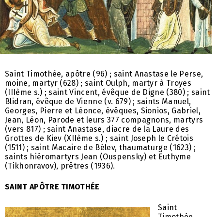
Saint Timothée, apôtre (96) ; saint Anastase le Perse,
moine, martyr (628) ; saint Oulph, martyr à Troyes
(IIIème s.) ; saint Vincent, évêque de Digne (380) ; saint
Blidran, évêque de Vienne (v. 679) ; saints Manuel,
Georges, Pierre et Léonce, évêques, Sionios, Gabriel,
Jean, Léon, Parode et leurs 377 compagnons, martyrs
(vers 817) ; saint Anastase, diacre de la Laure des
Grottes de Kiev (XIIème s.) ; saint Joseph le Crétois
(1511) ; saint Macaire de Bélev, thaumaturge (1623) ;
saints hiéromartyrs Jean (Ouspensky) et Euthyme
(Tikhonravov), prêtres (1936).
SAINT APÔTRE TIMOTHÉE
Saint
Timothée