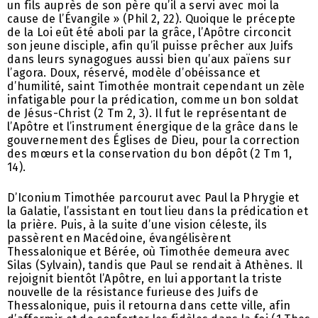
un fils auprès de son père qu’il a servi avec moi la
cause de l’Évangile » (Phil 2, 22). Quoique le précepte
de la Loi eût été aboli par la grâce, l’Apôtre circoncit
son jeune disciple, afin qu’il puisse prêcher aux Juifs
dans leurs synagogues aussi bien qu’aux païens sur
l’agora. Doux, réservé, modèle d’obéissance et
d’humilité, saint Timothée montrait cependant un zèle
infatigable pour la prédication, comme un bon soldat
de Jésus-Christ (2 Tm 2, 3). Il fut le représentant de
l’Apôtre et l’instrument énergique de la grâce dans le
gouvernement des Églises de Dieu, pour la correction
des mœurs et la conservation du bon dépôt (2 Tm 1,
14).
D’Iconium Timothée parcourut avec Paul la Phrygie et
la Galatie, l’assistant en tout lieu dans la prédication et
la prière. Puis, à la suite d’une vision céleste, ils
passèrent en Macédoine, évangélisèrent
Thessalonique et Bérée, où Timothée demeura avec
Silas (Sylvain), tandis que Paul se rendait à Athènes. Il
rejoignit bientôt l’Apôtre, en lui apportant la triste
nouvelle de la résistance furieuse des Juifs de
Thessalonique, puis il retourna dans cette ville, afin