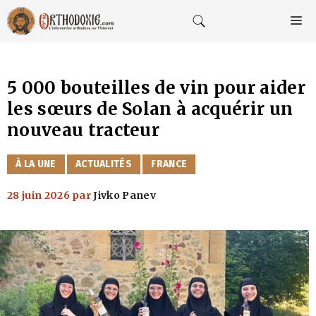
Aller
M
au
contenu
5 000 bouteilles de vin pour aider
les sœurs de Solan à acquérir un
nouveau tracteur
CATÉGORIES
À LA UNE
ACTUALITÉS
FRANCE
28 juin 2026
par
Jivko Panev