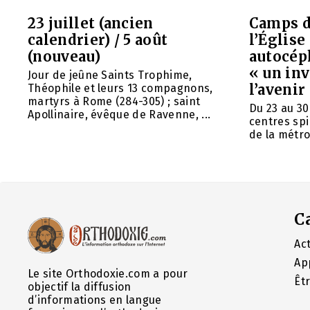
23 juillet (ancien
Camps d
calendrier) / 5 août
l’Églis
(nouveau)
autocép
« un in
Jour de jeûne Saints Trophime,
l’avenir
Théophile et leurs 13 compagnons,
martyrs à Rome (284-305) ; saint
Du 23 au 30
Apollinaire, évêque de Ravenne, ...
centres spi
de la métrop
C
Act
Ap
Le site Orthodoxie.com a pour
Êt
objectif la diffusion
d’informations en langue