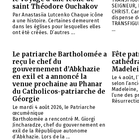
saint Théodore Ouchakov
SEIGNEUR, 
CHRIST. Car
Par Anastasiia Lutcenko Chaque icône
dispense d
a une histoire. Certaines demeurent
TRANSFIGU
dans les églises pour lesquelles elles
...
ont été créées. D’autres ...
Le patriarche Bartholomée a
Fête pat
reçu le chef du
cathédr
gouvernement d’Abkhazie
Madelei
en exil et a annoncé la
Le 4 août, 
venue prochaine au Phanar
selon l’anc
Madeleine, 
du Catholicos-patriarche de
l’une des p
Géorgie
Résurrection
Le mardi 4 août 2026, le Patriarche
œcuménique
Bartholomée a rencontré M. Giorgi
Jincharadze, chef du gouvernement en
exil de la République autonome
d’Abkhazie. Lors de la ...