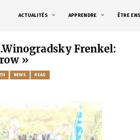
ACTUALITÉS
APPRENDRE
ÊTRE EN
A.Winogradsky Frenkel:
Grow »
ITH
NEWS
READ