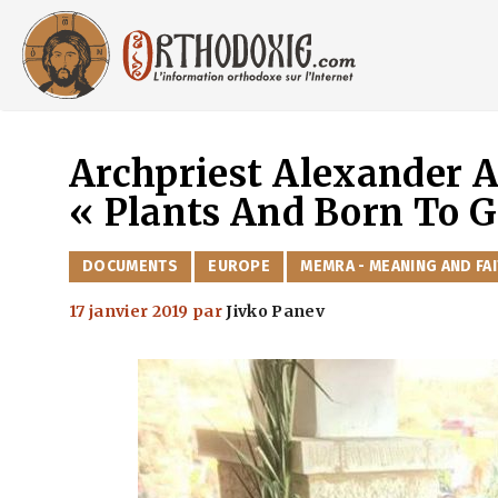
Aller
au
contenu
Archpriest Alexander 
« Plants And Born To 
CATÉGORIES
DOCUMENTS
EUROPE
MEMRA - MEANING AND FA
17 janvier 2019
par
Jivko Panev