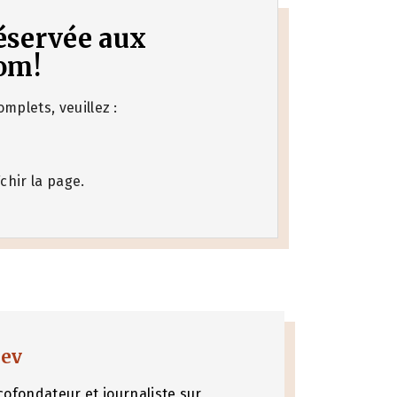
 réservée aux
om!
mplets, veuillez :
chir la page.
nev
cofondateur et journaliste sur