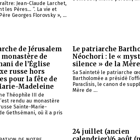
raître: Jean-Claude Larchet,
t les Pères… ”. La vie et
Père Georges Florovsky », ...
arche de Jérusalem
Le patriarche Barth
e monastère de
Néochori : le « mys
ani de l’Église
silence » de la Mère
xe russe hors
Sa Sainteté le patriarche 
es pour la fête de
Bartholomée a présidé l’offi
Paraclisis, le canon de suppl
Marie-Madeleine
Mère de ...
he Théophile III de
s’est rendu au monastère
russe Sainte-Marie-
e Gethsémani, où il a pris
24 juillet (ancien
calendrier)/6 août (
RATION DE NOTRE