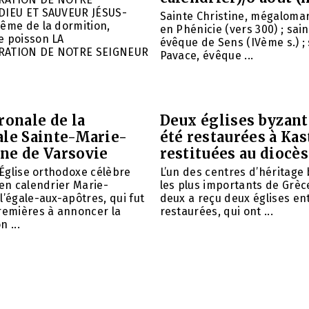
DIEU ET SAUVEUR JÉSUS-
Sainte Christine, mégalomar
ême de la dormition,
en Phénicie (vers 300) ; sain
e poisson LA
évêque de Sens (IVème s.) ; 
RATION DE NOTRE SEIGNEUR
Pavace, évêque ...
ronale de la
Deux églises byzant
ale Sainte-Marie-
été restaurées à Kas
ne de Varsovie
restituées au diocè
l’Église orthodoxe célèbre
L’un des centres d’héritage
ien calendrier Marie-
les plus importants de Grèce
l’égale-aux-apôtres, qui fut
deux a reçu deux églises e
remières à annoncer la
restaurées, qui ont ...
 ...