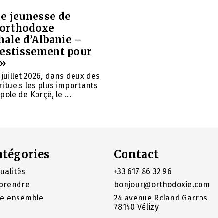
e jeunesse de
e orthodoxe
hale d’Albanie –
vestissement pour
 »
 juillet 2026, dans deux des
rituels les plus importants
ole de Korçë, le ...
atégories
Contact
ualités
+33 617 86 32 96
prendre
bonjour@orthodoxie.com
re ensemble
24 avenue Roland Garros
78140 Vélizy