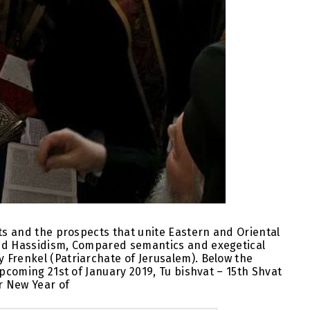
ots and the prospects that unite Eastern and Oriental
and Hassidism, Compared semantics and exegetical
 Frenkel (Patriarchate of Jerusalem). Below the
Upcoming 21st of January 2019, Tu bishvat – 15th Shvat
r New Year of