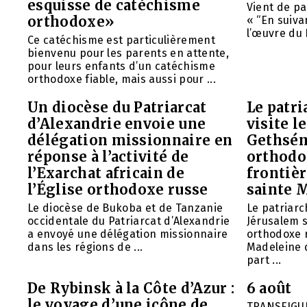
esquisse de catéchisme
Vient de pa
orthodoxe»
« “En suivan
l’œuvre du 
Ce catéchisme est particulièrement
bienvenu pour les parents en attente,
pour leurs enfants d’un catéchisme
orthodoxe fiable, mais aussi pour ...
Un diocèse du Patriarcat
Le patri
d’Alexandrie envoie une
visite l
délégation missionnaire en
Gethsém
réponse à l’activité de
orthodo
l’Exarchat africain de
frontièr
l’Église orthodoxe russe
sainte 
Le diocèse de Bukoba et de Tanzanie
Le patriarc
occidentale du Patriarcat d’Alexandrie
Jérusalem 
a envoyé une délégation missionnaire
orthodoxe 
dans les régions de ...
Madeleine d
part ...
De Rybinsk à la Côte d’Azur :
6 août
le voyage d’une icône de
TRANSFIGU