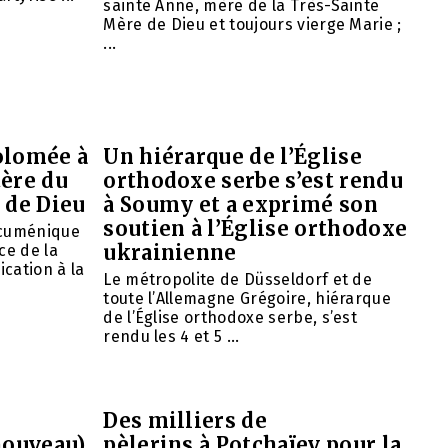
sainte Anne, mère de la Très-Sainte
Mère de Dieu et toujours vierge Marie ;
...
olomée à
Un hiérarque de l’Église
tère du
orthodoxe serbe s’est rendu
 de Dieu
à Soumy et a exprimé son
soutien à l’Église orthodoxe
œcuménique
ukrainienne
ce de la
ication à la
Le métropolite de Düsseldorf et de
toute l’Allemagne Grégoire, hiérarque
de l’Église orthodoxe serbe, s’est
rendu les 4 et 5 ...
Des milliers de
nouveau)
pèlerins à Potchaïev pour la