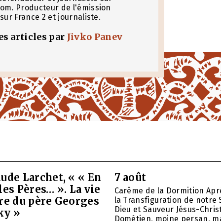
om. Producteur de l'émission
sur France 2 et journaliste.
les articles par
Jivko Panev
ude Larchet, « « En
7 août
les Pères… ». La vie
Carême de la Dormition Apr
vre du père Georges
la Transfiguration de notre 
Dieu et Sauveur Jésus-Christ
ky »
Dométien, moine persan, mar