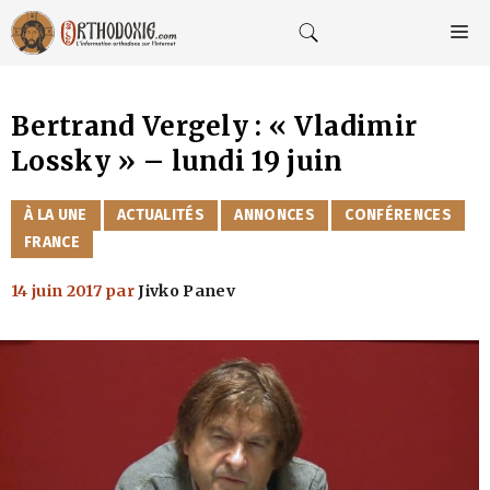
Aller
au
M
contenu
Bertrand Vergely : « Vladimir
Lossky » – lundi 19 juin
CATÉGORIES
À LA UNE
ACTUALITÉS
ANNONCES
CONFÉRENCES
FRANCE
14 juin 2017
par
Jivko Panev