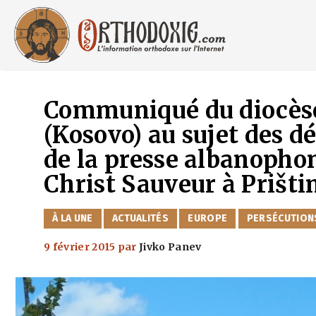
Aller
au
contenu
Communiqué du diocèse
(Kosovo) au sujet des d
de la presse albanophon
Christ Sauveur à Prišti
CATÉGORIES
À LA UNE
ACTUALITÉS
EUROPE
PERSÉCUTION
9 février 2015
par
Jivko Panev