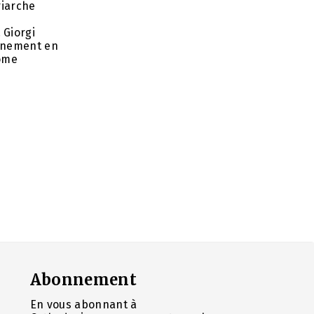
riarche
 Giorgi
rnement en
nome
Abonnement
En vous abonnant à