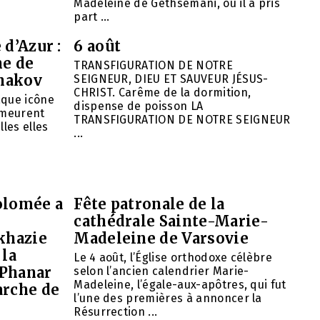
Madeleine de Gethsémani, où il a pris
part ...
 d’Azur :
6 août
ne de
TRANSFIGURATION DE NOTRE
hakov
SEIGNEUR, DIEU ET SAUVEUR JÉSUS-
CHRIST. Carême de la dormition,
aque icône
dispense de poisson LA
emeurent
TRANSFIGURATION DE NOTRE SEIGNEUR
lles elles
...
olomée a
Fête patronale de la
cathédrale Sainte-Marie-
khazie
Madeleine de Varsovie
 la
Le 4 août, l’Église orthodoxe célèbre
 Phanar
selon l’ancien calendrier Marie-
Madeleine, l’égale-aux-apôtres, qui fut
arche de
l’une des premières à annoncer la
Résurrection ...