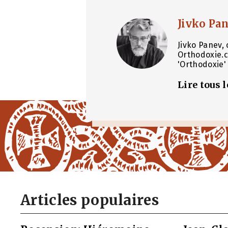
Jivko Pa
Jivko Panev, 
Orthodoxie.c
'Orthodoxie' 
Lire tous 
Articles populaires