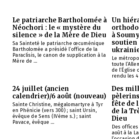
Le patriarche Bartholomée à
Un hiéra
Néochori : le « mystère du
orthodo
silence » de la Mère de Dieu
à Soumy
soutien 
Sa Sainteté le patriarche œcuménique
ukraini
Bartholomée a présidé l’office de la
Paraclisis, le canon de supplication à la
Le métropol
Mère de ...
toute l’All
de l’Église
rendu les 4 
24 juillet (ancien
Des mill
calendrier)/6 août (nouveau)
pèlerins
fête de 
Sainte Christine, mégalomartyre à Tyr
de la Tr
en Phénicie (vers 300) ; saint Ursin,
évêque de Sens (IVème s.) ; saint
Dieu
Pavace, évêque ...
Des offices 
août à la L
l’occasion d