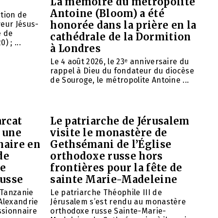
La mémoire du métropolite
Antoine (Bloom) a été
ation de
honorée dans la prière en la
veur Jésus-
e de
cathédrale de la Dormition
 ; ...
à Londres
Le 4 août 2026, le 23ᵉ anniversaire du
rappel à Dieu du fondateur du diocèse
de Souroge, le métropolite Antoine ...
arcat
Le patriarche de Jérusalem
 une
visite le monastère de
naire en
Gethsémani de l’Église
de
orthodoxe russe hors
de
frontières pour la fête de
russe
sainte Marie-Madeleine
 Tanzanie
Le patriarche Théophile III de
’Alexandrie
Jérusalem s’est rendu au monastère
ssionnaire
orthodoxe russe Sainte-Marie-