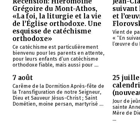
Recension: Hiéromoine
Jean-Cla
Grégoire du Mont-Athos,
suivant 
«La foi, la liturgie et la vie
et l’œu
de l’Église orthodoxe. Une
Florovs
esquisse de catéchisme
Vient de pa
orthodoxe»
« “En suivan
l’œuvre du 
Ce catéchisme est particulièrement
bienvenu pour les parents en attente,
pour leurs enfants d’un catéchisme
orthodoxe fiable, mais aussi pour ...
7 août
25 juill
calendri
Carême de la Dormition Après-fête de
(nouvea
la Transfiguration de notre Seigneur,
Dieu et Sauveur Jésus-Christ ; Saint
Jour de jeû
Dométien, moine persan, martyrisé ...
sainte Anne
Mère de Die
...