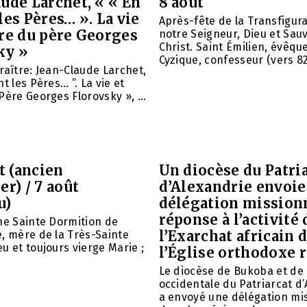
ude Larchet, « « En
8 août
les Pères… ». La vie
Après-fête de la Transfigur
vre du père Georges
notre Seigneur, Dieu et Sau
Christ. Saint Émilien, évêqu
ky »
Cyzique, confesseur (vers 820)
raître: Jean-Claude Larchet,
t les Pères… ”. La vie et
Père Georges Florovsky », ...
et (ancien
Un diocèse du Patri
er) / 7 août
d’Alexandrie envoie
u)
délégation mission
réponse à l’activité 
ne Sainte Dormition de
l’Exarchat africain 
, mère de la Très-Sainte
u et toujours vierge Marie ;
l’Église orthodoxe 
Le diocèse de Bukoba et de
occidentale du Patriarcat d
a envoyé une délégation mi