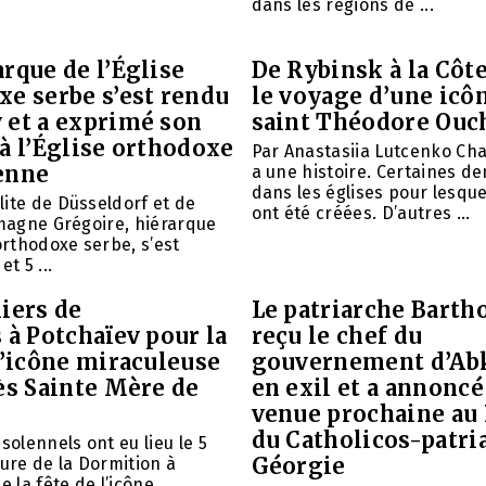
dans les régions de ...
rque de l’Église
De Rybinsk à la Côte
xe serbe s’est rendu
le voyage d’une icô
 et a exprimé son
saint Théodore Ouc
à l’Église orthodoxe
Par Anastasiia Lutcenko Ch
enne
a une histoire. Certaines d
dans les églises pour lesque
ite de Düsseldorf et de
ont été créées. D’autres ...
emagne Grégoire, hiérarque
 orthodoxe serbe, s’est
et 5 ...
iers de
Le patriarche Barth
 à Potchaïev pour la
reçu le chef du
l’icône miraculeuse
gouvernement d’Ab
ès Sainte Mère de
en exil et a annoncé
venue prochaine au
du Catholicos-patri
solennels ont eu lieu le 5
Géorgie
aure de la Dormition à
e la fête de l’icône ...