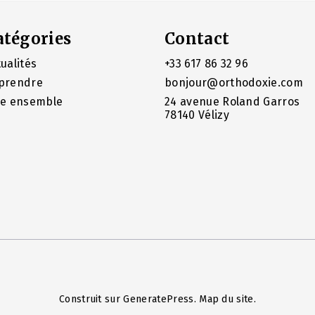
atégories
Contact
ualités
+33 617 86 32 96
prendre
bonjour@orthodoxie.com
re ensemble
24 avenue Roland Garros
78140 Vélizy
Construit sur
GeneratePress
.
Map du site
.