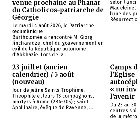
venue prochaine au Phanar
selon l’anc
Madeleine, 
du Catholicos-patriarche de
l’une des p
Géorgie
Résurrection
Le mardi 4 août 2026, le Patriarche
œcuménique
Bartholomée a rencontré M. Giorgi
Jincharadze, chef du gouvernement en
exil de la République autonome
d’Abkhazie. Lors de la ...
23 juillet (ancien
Camps d
calendrier) / 5 août
l’Églis
(nouveau)
autocép
« un in
Jour de jeûne Saints Trophime,
l’avenir
Théophile et leurs 13 compagnons,
martyrs à Rome (284-305) ; saint
Du 23 au 30
Apollinaire, évêque de Ravenne, ...
centres spi
de la métrop