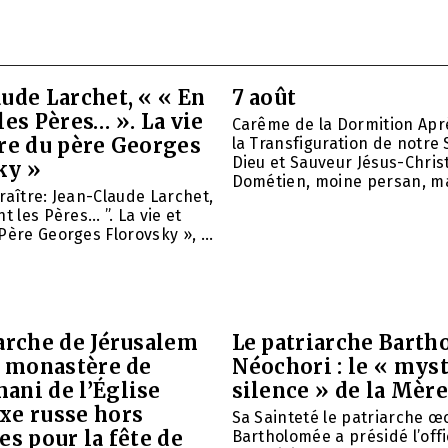
ude Larchet, « « En
7 août
les Pères… ». La vie
Carême de la Dormition Apr
vre du père Georges
la Transfiguration de notre 
Dieu et Sauveur Jésus-Christ
ky »
Dométien, moine persan, mar
raître: Jean-Claude Larchet,
t les Pères… ”. La vie et
Père Georges Florovsky », ...
arche de Jérusalem
Le patriarche Barth
e monastère de
Néochori : le « mys
ani de l’Église
silence » de la Mère
xe russe hors
Sa Sainteté le patriarche 
es pour la fête de
Bartholomée a présidé l’offi