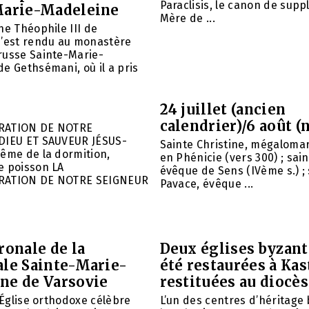
Paraclisis, le canon de suppl
Marie-Madeleine
Mère de ...
he Théophile III de
s’est rendu au monastère
russe Sainte-Marie-
e Gethsémani, où il a pris
24 juillet (ancien
calendrier)/6 août (
RATION DE NOTRE
DIEU ET SAUVEUR JÉSUS-
Sainte Christine, mégalomar
ême de la dormition,
en Phénicie (vers 300) ; sain
e poisson LA
évêque de Sens (IVème s.) ; 
RATION DE NOTRE SEIGNEUR
Pavace, évêque ...
ronale de la
Deux églises byzant
ale Sainte-Marie-
été restaurées à Kas
ne de Varsovie
restituées au diocè
l’Église orthodoxe célèbre
L’un des centres d’héritage