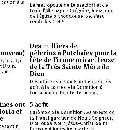
ication à la
Le métropolite de Düsseldorf et de
toute l’Allemagne Grégoire, hiérarque
de l’Église orthodoxe serbe, s’est
rendu les 4 et 5 ...
Des milliers de
nouveau)
pèlerins à Potchaïev pour la
fête de l’icône miraculeuse
tyre à Tyr
de la Très Sainte Mère de
t Ursin,
saint
Dieu
Des offices solennels ont eu lieu le 5
août à la Laure de la Dormition à
l’occasion de la fête de l’icône ...
ines ont
5 août
toria et
Carême de la Dormition Avant-Fête de
se
la Transfiguration de Notre Seigneur,
Dieu et Sauveur Jésus-Christ. Saint
 byzantin
Eusigne d’Antioche, martyr à ...