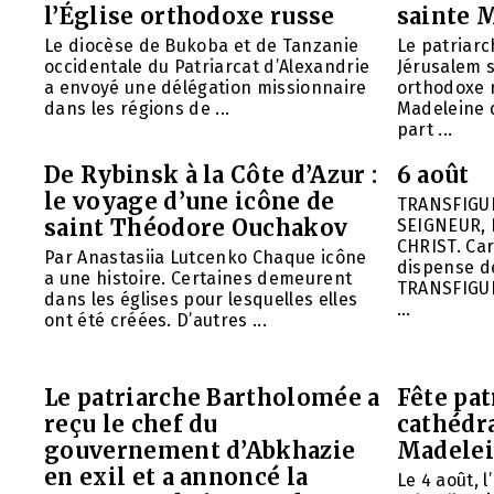
l’Église orthodoxe russe
sainte 
Le diocèse de Bukoba et de Tanzanie
Le patriarc
occidentale du Patriarcat d’Alexandrie
Jérusalem 
a envoyé une délégation missionnaire
orthodoxe 
dans les régions de ...
Madeleine d
part ...
De Rybinsk à la Côte d’Azur :
6 août
le voyage d’une icône de
TRANSFIGU
saint Théodore Ouchakov
SEIGNEUR, 
CHRIST. Car
Par Anastasiia Lutcenko Chaque icône
dispense d
a une histoire. Certaines demeurent
TRANSFIGU
dans les églises pour lesquelles elles
...
ont été créées. D’autres ...
Le patriarche Bartholomée a
Fête pat
reçu le chef du
cathédr
gouvernement d’Abkhazie
Madelei
en exil et a annoncé la
Le 4 août, 