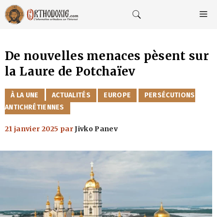
Aller
au
M
contenu
De nouvelles menaces pèsent sur
la Laure de Potchaïev
CATÉGORIES
À LA UNE
ACTUALITÉS
EUROPE
PERSÉCUTIONS
ANTICHRÉTIENNES
21 janvier 2025
par
Jivko Panev