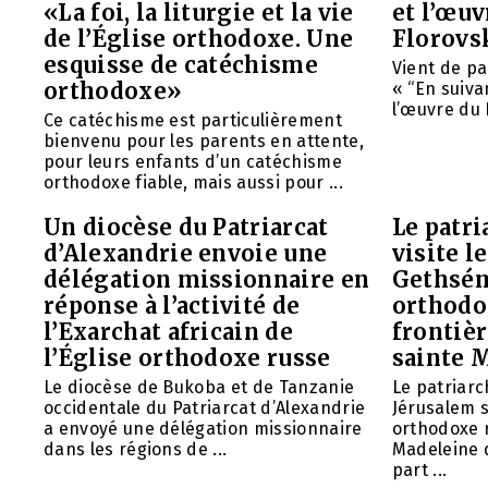
«La foi, la liturgie et la vie
et l’œu
de l’Église orthodoxe. Une
Florovs
esquisse de catéchisme
Vient de pa
orthodoxe»
« “En suivan
l’œuvre du 
Ce catéchisme est particulièrement
bienvenu pour les parents en attente,
pour leurs enfants d’un catéchisme
orthodoxe fiable, mais aussi pour ...
Un diocèse du Patriarcat
Le patri
d’Alexandrie envoie une
visite l
délégation missionnaire en
Gethsém
réponse à l’activité de
orthodo
l’Exarchat africain de
frontièr
l’Église orthodoxe russe
sainte 
Le diocèse de Bukoba et de Tanzanie
Le patriarc
occidentale du Patriarcat d’Alexandrie
Jérusalem 
a envoyé une délégation missionnaire
orthodoxe 
dans les régions de ...
Madeleine d
part ...