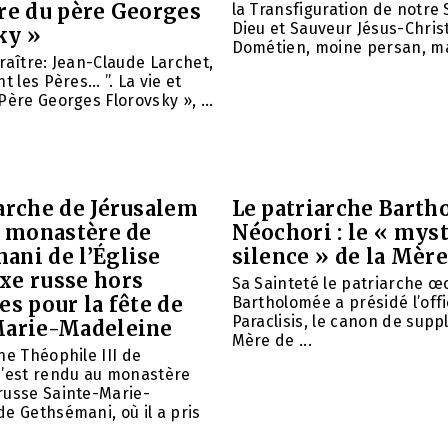
vre du père Georges
la Transfiguration de notre 
Dieu et Sauveur Jésus-Christ
ky »
Dométien, moine persan, mar
raître: Jean-Claude Larchet,
t les Pères… ”. La vie et
Père Georges Florovsky », ...
arche de Jérusalem
Le patriarche Barth
e monastère de
Néochori : le « mys
ani de l’Église
silence » de la Mère
xe russe hors
Sa Sainteté le patriarche 
es pour la fête de
Bartholomée a présidé l’offi
Paraclisis, le canon de suppl
Marie-Madeleine
Mère de ...
he Théophile III de
s’est rendu au monastère
russe Sainte-Marie-
e Gethsémani, où il a pris