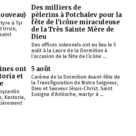
Des milliers de
nouveau)
pèlerins à Potchaïev pour la
fête de l’icône miraculeuse
tyre à Tyr
de la Très Sainte Mère de
t Ursin,
saint
Dieu
Des offices solennels ont eu lieu le 5
août à la Laure de la Dormition à
l’occasion de la fête de l’icône ...
ines ont
5 août
toria et
Carême de la Dormition Avant-Fête de
se
la Transfiguration de Notre Seigneur,
Dieu et Sauveur Jésus-Christ. Saint
 byzantin
Eusigne d’Antioche, martyr à ...
, Kastoria,
ntièrement