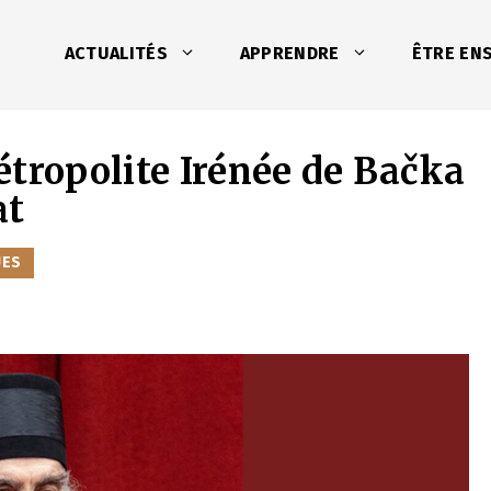
ACTUALITÉS
APPRENDRE
ÊTRE EN
étropolite Irénée de Bačka
at
UES