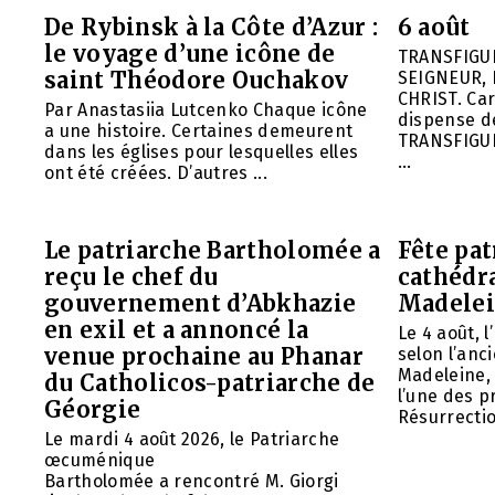
De Rybinsk à la Côte d’Azur :
6 août
le voyage d’une icône de
TRANSFIGU
saint Théodore Ouchakov
SEIGNEUR, 
CHRIST. Car
Par Anastasiia Lutcenko Chaque icône
dispense d
a une histoire. Certaines demeurent
TRANSFIGU
dans les églises pour lesquelles elles
...
ont été créées. D’autres ...
Le patriarche Bartholomée a
Fête pat
reçu le chef du
cathédr
gouvernement d’Abkhazie
Madelei
en exil et a annoncé la
Le 4 août, 
venue prochaine au Phanar
selon l’anc
Madeleine, 
du Catholicos-patriarche de
l’une des p
Géorgie
Résurrection
Le mardi 4 août 2026, le Patriarche
œcuménique
Bartholomée a rencontré M. Giorgi