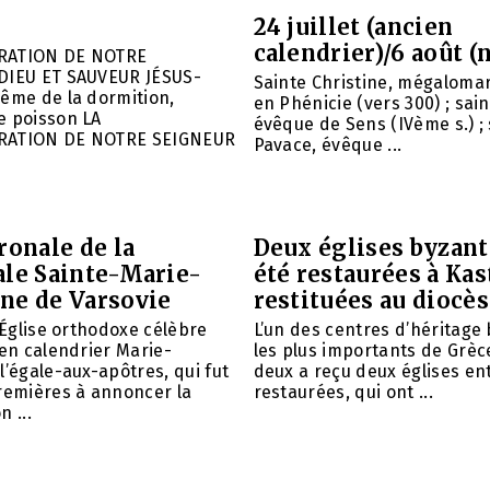
24 juillet (ancien
calendrier)/6 août (
RATION DE NOTRE
DIEU ET SAUVEUR JÉSUS-
Sainte Christine, mégalomar
ême de la dormition,
en Phénicie (vers 300) ; sain
e poisson LA
évêque de Sens (IVème s.) ; 
RATION DE NOTRE SEIGNEUR
Pavace, évêque ...
ronale de la
Deux églises byzant
ale Sainte-Marie-
été restaurées à Kas
ne de Varsovie
restituées au diocè
l’Église orthodoxe célèbre
L’un des centres d’héritage
ien calendrier Marie-
les plus importants de Grèce
l’égale-aux-apôtres, qui fut
deux a reçu deux églises e
remières à annoncer la
restaurées, qui ont ...
 ...