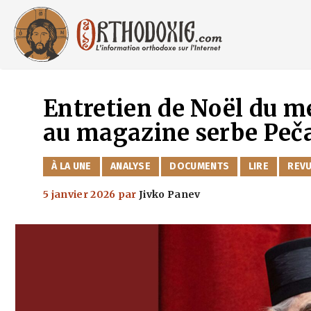
Aller
au
contenu
Entretien de Noël du m
au magazine serbe Peč
CATÉGORIES
À LA UNE
ANALYSE
DOCUMENTS
LIRE
REV
5 janvier 2026
par
Jivko Panev