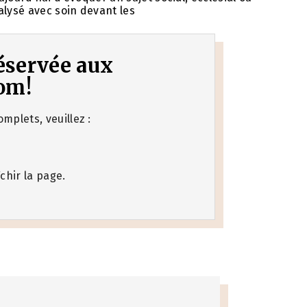
alysé avec soin devant les
 réservée aux
om!
mplets, veuillez :
chir la page.