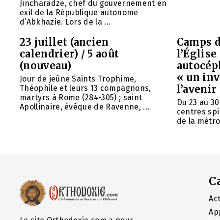
Jincharadze, chef du gouvernement en
exil de la République autonome
d’Abkhazie. Lors de la ...
23 juillet (ancien
Camps d
calendrier) / 5 août
l’Églis
(nouveau)
autocép
« un in
Jour de jeûne Saints Trophime,
l’avenir
Théophile et leurs 13 compagnons,
martyrs à Rome (284-305) ; saint
Du 23 au 30
Apollinaire, évêque de Ravenne, ...
centres spi
de la métrop
C
Act
Ap