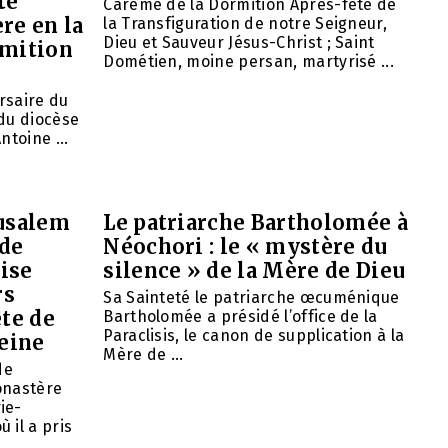
té
Carême de la Dormition Après-fête de
re en la
la Transfiguration de notre Seigneur,
Dieu et Sauveur Jésus-Christ ; Saint
rmition
Dométien, moine persan, martyrisé ...
ersaire du
du diocèse
ntoine ...
rusalem
Le patriarche Bartholomée à
 de
Néochori : le « mystère du
ise
silence » de la Mère de Dieu
rs
Sa Sainteté le patriarche œcuménique
ête de
Bartholomée a présidé l’office de la
Paraclisis, le canon de supplication à la
eine
Mère de ...
de
onastère
ie-
 il a pris