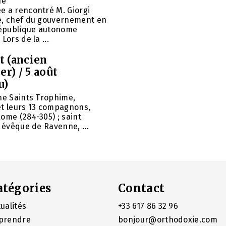
ue
e a rencontré M. Giorgi
e, chef du gouvernement en
 République autonome
Lors de la ...
et (ancien
er) / 5 août
u)
ne Saints Trophime,
et leurs 13 compagnons,
ome (284-305) ; saint
, évêque de Ravenne, ...
atégories
Contact
ualités
+33 617 86 32 96
prendre
bonjour@orthodoxie.com