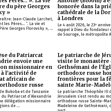
les Pères… ». La vie
Antoine (Bloom) a é
vre du père Georges
honorée dans la priè
ky »
cathédrale de la Do
à Londres
raître: Jean-Claude Larchet,
t les Pères… ”. La vie et
Le 4 août 2026, le 23ᵉ anniv
Père Georges Florovsky », ...
rappel à Dieu du fondateur 
de Souroge, le métropolite A
se du Patriarcat
Le patriarche de Jé
ndrie envoie une
visite le monastère
ion missionnaire en
Gethsémani de l’Égl
à l’activité de
orthodoxe russe ho
at africain de
frontières pour la f
 orthodoxe russe
sainte Marie-Madel
 de Bukoba et de Tanzanie
Le patriarche Théophile III 
 du Patriarcat d’Alexandrie
Jérusalem s’est rendu au m
ne délégation missionnaire
orthodoxe russe Sainte-Mar
ions de ...
Madeleine de Gethsémani, où
part ...