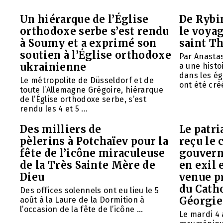
Un hiérarque de l’Église
De Rybin
orthodoxe serbe s’est rendu
le voyag
à Soumy et a exprimé son
saint T
soutien à l’Église orthodoxe
Par Anasta
ukrainienne
a une histo
dans les ég
Le métropolite de Düsseldorf et de
ont été créé
toute l’Allemagne Grégoire, hiérarque
de l’Église orthodoxe serbe, s’est
rendu les 4 et 5 ...
Des milliers de
Le patr
pèlerins à Potchaïev pour la
reçu le 
fête de l’icône miraculeuse
gouvern
de la Très Sainte Mère de
en exil 
Dieu
venue p
du Cath
Des offices solennels ont eu lieu le 5
Géorgie
août à la Laure de la Dormition à
l’occasion de la fête de l’icône ...
Le mardi 4 