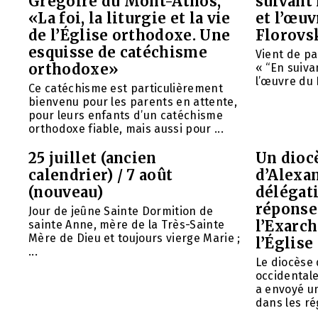
Grégoire du Mont-Athos,
suivant 
«La foi, la liturgie et la vie
et l’œu
de l’Église orthodoxe. Une
Florovs
esquisse de catéchisme
Vient de pa
orthodoxe»
« “En suivan
l’œuvre du 
Ce catéchisme est particulièrement
bienvenu pour les parents en attente,
pour leurs enfants d’un catéchisme
orthodoxe fiable, mais aussi pour ...
25 juillet (ancien
Un diocè
calendrier) / 7 août
d’Alexa
(nouveau)
délégat
réponse 
Jour de jeûne Sainte Dormition de
l’Exarch
sainte Anne, mère de la Très-Sainte
Mère de Dieu et toujours vierge Marie ;
l’Église
...
Le diocèse
occidentale
a envoyé u
dans les rég