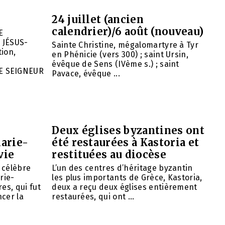
24 juillet (ancien
calendrier)/6 août (nouveau)
E
 JÉSUS-
Sainte Christine, mégalomartyre à Tyr
ion,
en Phénicie (vers 300) ; saint Ursin,
évêque de Sens (IVème s.) ; saint
E SEIGNEUR
Pavace, évêque ...
Deux églises byzantines ont
arie-
été restaurées à Kastoria et
vie
restituées au diocèse
e célèbre
L’un des centres d’héritage byzantin
rie-
les plus importants de Grèce, Kastoria,
es, qui fut
deux a reçu deux églises entièrement
cer la
restaurées, qui ont ...