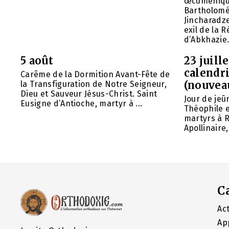
œcuméniq
Bartholomé
Jincharadz
exil de la
d’Abkhazie. 
5 août
23 juill
calendri
Carême de la Dormition Avant-Fête de
(nouvea
la Transfiguration de Notre Seigneur,
Dieu et Sauveur Jésus-Christ. Saint
Jour de jeû
Eusigne d’Antioche, martyr à ...
Théophile 
martyrs à R
Apollinaire
C
Act
Ap