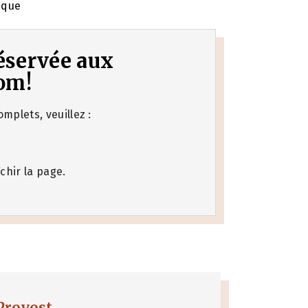
êque
 réservée aux
om!
mplets, veuillez :
chir la page.
Provost