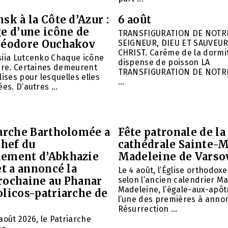
sk à la Côte d’Azur :
6 août
e d’une icône de
TRANSFIGURATION DE NOTR
héodore Ouchakov
SEIGNEUR, DIEU ET SAUVEUR
CHRIST. Carême de la dormit
siia Lutcenko Chaque icône
dispense de poisson LA
ire. Certaines demeurent
TRANSFIGURATION DE NOTR
lises pour lesquelles elles
...
es. D’autres ...
iarche Bartholomée a
Fête patronale de la
chef du
cathédrale Sainte-M
ement d’Abkhazie
Madeleine de Varso
et a annoncé la
Le 4 août, l’Église orthodox
rochaine au Phanar
selon l’ancien calendrier Ma
Madeleine, l’égale-aux-apôtr
olicos-patriarche de
l’une des premières à annon
Résurrection ...
août 2026, le Patriarche