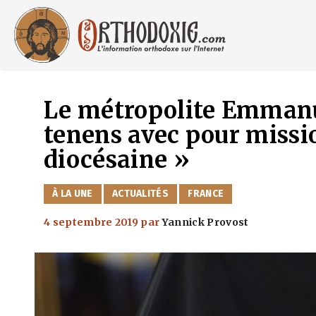
Aller
au
contenu
Le métropolite Emman
tenens avec pour missi
diocésaine »
CATÉGORIES
À LA UNE
ACTUALITÉS
FRANCE
4 septembre 2019
par
Yannick Provost