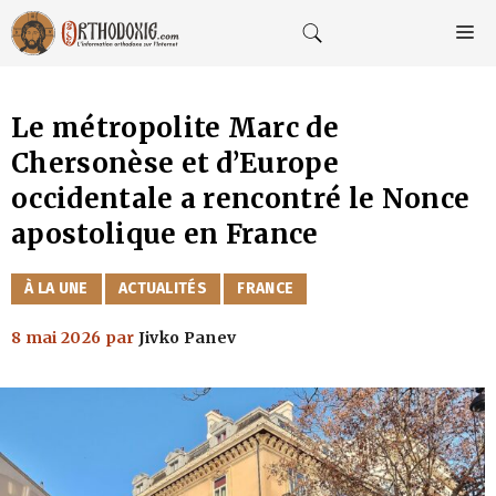
Aller
au
M
contenu
Le métropolite Marc de
Chersonèse et d’Europe
occidentale a rencontré le Nonce
apostolique en France
CATÉGORIES
À LA UNE
ACTUALITÉS
FRANCE
8 mai 2026
par
Jivko Panev