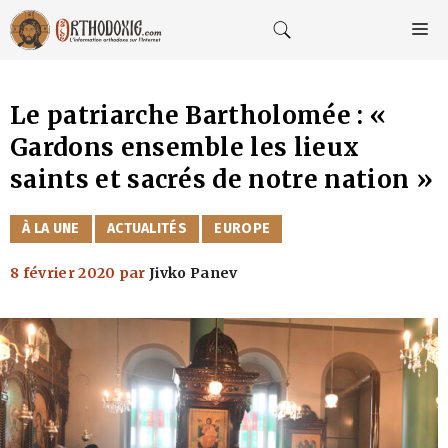
Aller
au
M
contenu
Le patriarche Bartholomée : «
Gardons ensemble les lieux
saints et sacrés de notre nation »
CATÉGORIES
À LA UNE
ACTUALITÉS
EUROPE
8 février 2020
par
Jivko Panev