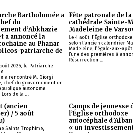
iarche Bartholomée a
Fête patronale de la
chef du
cathédrale Sainte-M
ement d’Abkhazie
Madeleine de Varso
et a annoncé la
Le 4 août, l’Église orthodox
rochaine au Phanar
selon l’ancien calendrier Ma
Madeleine, l’égale-aux-apôtr
olicos-patriarche de
l’une des premières à annon
Résurrection ...
août 2026, le Patriarche
ue
e a rencontré M. Giorgi
e, chef du gouvernement en
 République autonome
Lors de la ...
et (ancien
Camps de jeunesse 
er) / 5 août
l’Église orthodoxe
u)
autocéphale d’Alban
« un investissemen
ne Saints Trophime,