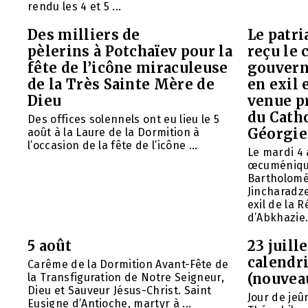
rendu les 4 et 5 ...
Des milliers de
Le patr
pèlerins à Potchaïev pour la
reçu le 
fête de l’icône miraculeuse
gouvern
de la Très Sainte Mère de
en exil 
Dieu
venue p
du Cath
Des offices solennels ont eu lieu le 5
Géorgie
août à la Laure de la Dormition à
l’occasion de la fête de l’icône ...
Le mardi 4 
œcuméniq
Bartholomé
Jincharadz
exil de la
d’Abkhazie. 
5 août
23 juill
calendri
Carême de la Dormition Avant-Fête de
(nouvea
la Transfiguration de Notre Seigneur,
Dieu et Sauveur Jésus-Christ. Saint
Jour de jeû
Eusigne d’Antioche, martyr à ...