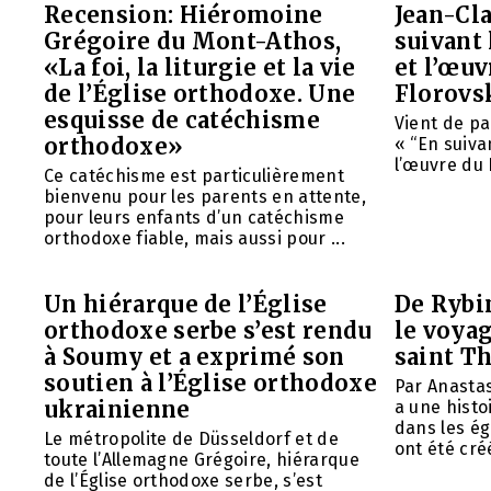
Recension: Hiéromoine
Jean-Cla
Grégoire du Mont-Athos,
suivant 
«La foi, la liturgie et la vie
et l’œu
de l’Église orthodoxe. Une
Florovs
esquisse de catéchisme
Vient de pa
orthodoxe»
« “En suivan
l’œuvre du 
Ce catéchisme est particulièrement
bienvenu pour les parents en attente,
pour leurs enfants d’un catéchisme
orthodoxe fiable, mais aussi pour ...
Un hiérarque de l’Église
De Rybin
orthodoxe serbe s’est rendu
le voyag
à Soumy et a exprimé son
saint T
soutien à l’Église orthodoxe
Par Anasta
ukrainienne
a une histo
dans les ég
Le métropolite de Düsseldorf et de
ont été créé
toute l’Allemagne Grégoire, hiérarque
de l’Église orthodoxe serbe, s’est