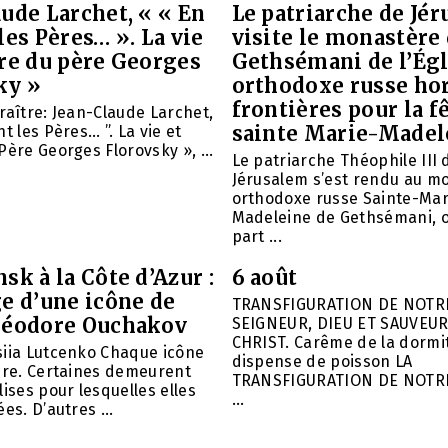
ude Larchet, « « En
Le patriarche de Jé
les Pères… ». La vie
visite le monastère
vre du père Georges
Gethsémani de l’Égl
ky »
orthodoxe russe ho
frontières pour la f
raître: Jean-Claude Larchet,
sainte Marie-Madel
t les Pères… ”. La vie et
Père Georges Florovsky », ...
Le patriarche Théophile III 
Jérusalem s’est rendu au m
orthodoxe russe Sainte-Mar
Madeleine de Gethsémani, où
part ...
sk à la Côte d’Azur :
6 août
e d’une icône de
TRANSFIGURATION DE NOTR
héodore Ouchakov
SEIGNEUR, DIEU ET SAUVEUR
CHRIST. Carême de la dormit
siia Lutcenko Chaque icône
dispense de poisson LA
ire. Certaines demeurent
TRANSFIGURATION DE NOTR
lises pour lesquelles elles
...
es. D’autres ...