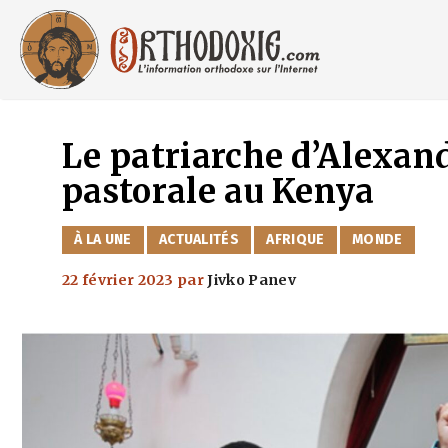
Aller
au
contenu
Le patriarche d’Alexand
pastorale au Kenya
CATÉGORIES
À LA UNE
ACTUALITÉS
AFRIQUE
MONDE
22 février 2023
par
Jivko Panev