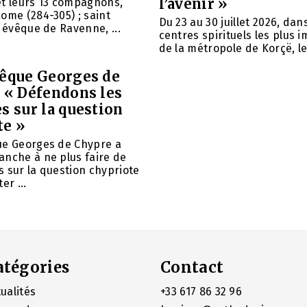
l’avenir »
et leurs 13 compagnons,
ome (284-305) ; saint
Du 23 au 30 juillet 2026, da
, évêque de Ravenne, ...
centres spirituels les plus 
de la métropole de Korçë, le 
vêque Georges de
: « Défendons les
s sur la question
te »
ue Georges de Chypre a
anche à ne plus faire de
 sur la question chypriote
er ...
atégories
Contact
ualités
+33 617 86 32 96