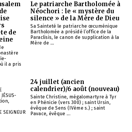
rusalem
Le patriarche Bartholomée à
 de
Néochori : le « mystère du
ise
silence » de la Mère de Dieu
rs
Sa Sainteté le patriarche œcuménique
ête de
Bartholomée a présidé l’office de la
Paraclisis, le canon de supplication à la
eine
Mère de ...
de
onastère
ie-
 il a pris
24 juillet (ancien
calendrier)/6 août (nouveau)
E
 JÉSUS-
Sainte Christine, mégalomartyre à Tyr
ion,
en Phénicie (vers 300) ; saint Ursin,
évêque de Sens (IVème s.) ; saint
E SEIGNEUR
Pavace, évêque ...