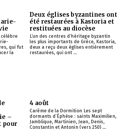
Deux églises byzantines ont
arie-
été restaurées à Kastoria et
vie
restituées au diocèse
e célèbre
L’un des centres d’héritage byzantin
rie-
les plus importants de Grèce, Kastoria,
es, qui fut
deux a reçu deux églises entièrement
cer la
restaurées, qui ont ...
de
4 août
Carême de la Dormition Les sept
ie –
dormants d’Éphèse : saints Maximilien,
Jamblique, Martinien, Jean, Denis,
t pour
Constantin et Antonin (vers 250) ...