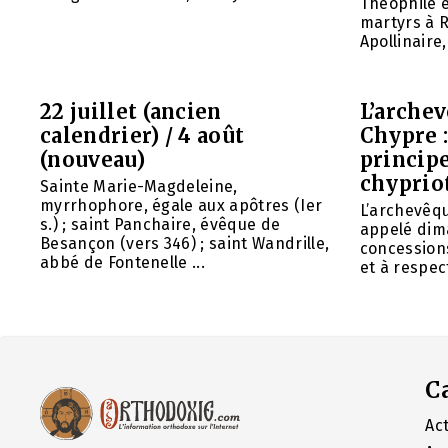
Théophile 
martyrs à R
Apollinaire
22 juillet (ancien
L’arche
calendrier) / 4 août
Chypre 
(nouveau)
principe
chyprio
Sainte Marie-Magdeleine,
myrrhophore, égale aux apôtres (Ier
L’archevêq
s.) ; saint Panchaire, évêque de
appelé dim
Besançon (vers 346) ; saint Wandrille,
concessions
abbé de Fontenelle ...
et à respect
C
Act