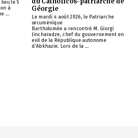
du Catholicos-patriarche de
lieu le 5
Géorgie
ion à
e ...
Le mardi 4 août 2026, le Patriarche
œcuménique
Bartholomée a rencontré M. Giorgi
Jincharadze, chef du gouvernement en
exil de la République autonome
d’Abkhazie. Lors de la ...