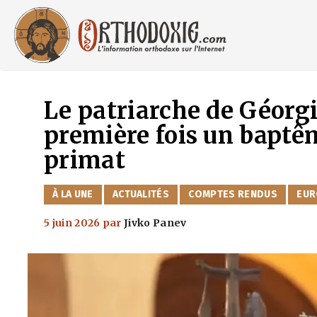
Aller
au
contenu
Le patriarche de Géorgi
première fois un baptêm
primat
CATÉGORIES
À LA UNE
ACTUALITÉS
COMPTES RENDUS
EUR
5 juin 2026
par
Jivko Panev