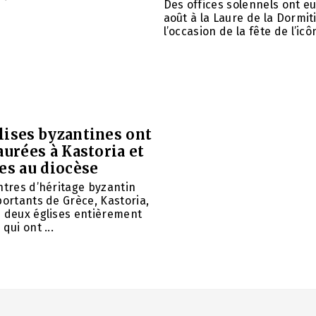
Des offices solennels ont eu 
août à la Laure de la Dormit
l’occasion de la fête de l’icôn
lises byzantines ont
aurées à Kastoria et
es au diocèse
ntres d’héritage byzantin
portants de Grèce, Kastoria,
u deux églises entièrement
qui ont ...