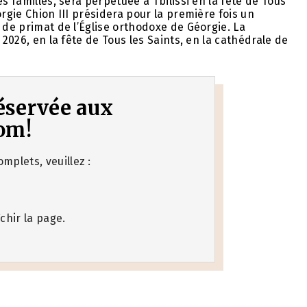
s familles, sera perpétuée à Tbilissi en la fête de Tous
orgie Chion III présidera pour la première fois un
 de primat de l’Église orthodoxe de Géorgie. La
 2026, en la fête de Tous les Saints, en la cathédrale de
 réservée aux
om!
mplets, veuillez :
chir la page.