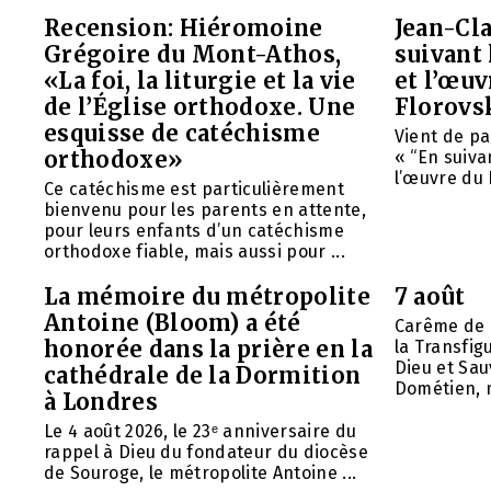
Recension: Hiéromoine
Jean-Cla
Grégoire du Mont-Athos,
suivant 
«La foi, la liturgie et la vie
et l’œu
de l’Église orthodoxe. Une
Florovs
esquisse de catéchisme
Vient de pa
orthodoxe»
« “En suivan
l’œuvre du 
Ce catéchisme est particulièrement
bienvenu pour les parents en attente,
pour leurs enfants d’un catéchisme
orthodoxe fiable, mais aussi pour ...
La mémoire du métropolite
7 août
Antoine (Bloom) a été
Carême de 
honorée dans la prière en la
la Transfig
Dieu et Sau
cathédrale de la Dormition
Dométien, m
à Londres
Le 4 août 2026, le 23ᵉ anniversaire du
rappel à Dieu du fondateur du diocèse
de Souroge, le métropolite Antoine ...