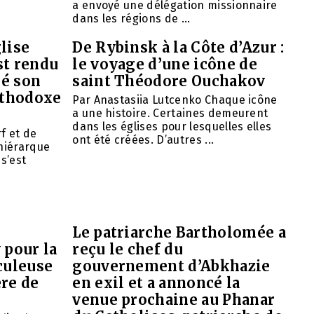
a envoyé une délégation missionnaire
dans les régions de ...
lise
De Rybinsk à la Côte d’Azur :
st rendu
le voyage d’une icône de
mé son
saint Théodore Ouchakov
orthodoxe
Par Anastasiia Lutcenko Chaque icône
a une histoire. Certaines demeurent
dans les églises pour lesquelles elles
f et de
ont été créées. D’autres ...
 hiérarque
 s’est
Le patriarche Bartholomée a
 pour la
reçu le chef du
culeuse
gouvernement d’Abkhazie
ère de
en exil et a annoncé la
venue prochaine au Phanar