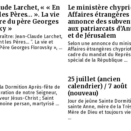
ude Larchet, « « En
Le ministère chypri
les Pères… ». La vie
Affaires étrangères
vre du père Georges
annonce des subven
ky »
aux patriarcats d’A
et de Jérusalem
raître: Jean-Claude Larchet,
t les Pères… ”. La vie et
Selon une annonce du minis
Père Georges Florovsky », ...
Affaires étrangères chypriot
cadre du mandat du Représ
spécial de la République ...
25 juillet (ancien
calendrier) / 7 août
la Dormition Après-fête de
(nouveau)
uration de notre Seigneur,
veur Jésus-Christ ; Saint
Jour de jeûne Sainte Dormit
oine persan, martyrisé ...
sainte Anne, mère de la Trè
Mère de Dieu et toujours vie
...