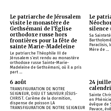
Le patriarche de Jérusalem
Le patr
visite le monastère de
Néochori
Gethsémani de l’Église
silence 
orthodoxe russe hors
Sa Saintet
frontières pour la fête de
Bartholomée
Paraclisis, 
sainte Marie-Madeleine
Mère de ...
Le patriarche Théophile III de
Jérusalem s’est rendu au monastère
orthodoxe russe Sainte-Marie-
Madeleine de Gethsémani, où il a pris
part ...
6 août
24 juill
calendri
TRANSFIGURATION DE NOTRE
SEIGNEUR, DIEU ET SAUVEUR JÉSUS-
Sainte Chri
CHRIST. Carême de la dormition,
en Phénicie 
dispense de poisson LA
évêque de S
TRANSFIGURATION DE NOTRE SEIGNEUR
Pavace, évê