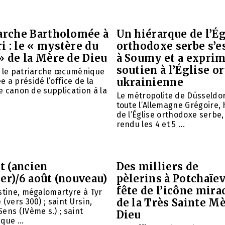
iarche Bartholomée à
Un hiérarque de l’Ég
 : le « mystère du
orthodoxe serbe s’e
» de la Mère de Dieu
à Soumy et a expri
soutien à l’Église 
é le patriarche œcuménique
ukrainienne
 a présidé l’office de la
le canon de supplication à la
Le métropolite de Düsseldor
toute l’Allemagne Grégoire,
de l’Église orthodoxe serbe,
rendu les 4 et 5 ...
et (ancien
Des milliers de
er)/6 août (nouveau)
pèlerins à Potchaïev
fête de l’icône mira
stine, mégalomartyre à Tyr
de la Très Sainte M
(vers 300) ; saint Ursin,
ens (IVème s.) ; saint
Dieu
que ...