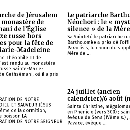
arche de Jérusalem
Le patriarche Barth
e monastère de
Néochori : le « mys
ani de l’Église
silence » de la Mère
xe russe hors
Sa Sainteté le patriarche 
es pour la fête de
Bartholomée a présidé l’offi
Paraclisis, le canon de suppl
Marie-Madeleine
Mère de ...
he Théophile III de
s’est rendu au monastère
russe Sainte-Marie-
e Gethsémani, où il a pris
24 juillet (ancien
calendrier)/6 août (
RATION DE NOTRE
DIEU ET SAUVEUR JÉSUS-
Sainte Christine, mégalomar
ême de la dormition,
en Phénicie (vers 300) ; sain
e poisson LA
évêque de Sens (IVème s.) ; 
RATION DE NOTRE SEIGNEUR
Pavace, évêque ...