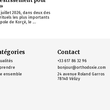
vestissement pour
 »
 juillet 2026, dans deux des
rituels les plus importants
ole de Korçë, le ...
atégories
Contact
ualités
+33 617 86 32 96
prendre
bonjour@orthodoxie.com
re ensemble
24 avenue Roland Garros
78140 Vélizy