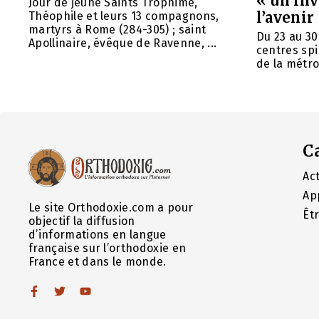
« un in
Jour de jeûne Saints Trophime,
l’avenir
Théophile et leurs 13 compagnons,
martyrs à Rome (284-305) ; saint
Du 23 au 30
Apollinaire, évêque de Ravenne, ...
centres spi
de la métrop
C
Act
Ap
Le site Orthodoxie.com a pour
Êt
objectif la diffusion
d’informations en langue
française sur l’orthodoxie en
France et dans le monde.