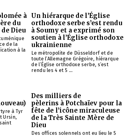
olomée à
Un hiérarque de l’Église
tère du
orthodoxe serbe s’est rendu
 de Dieu
à Soumy et a exprimé son
soutien à l’Église orthodoxe
œcuménique
ukrainienne
ce de la
ication à la
Le métropolite de Düsseldorf et de
toute l’Allemagne Grégoire, hiérarque
de l’Église orthodoxe serbe, s’est
rendu les 4 et 5 ...
Des milliers de
nouveau)
pèlerins à Potchaïev pour la
fête de l’icône miraculeuse
tyre à Tyr
de la Très Sainte Mère de
t Ursin,
saint
Dieu
Des offices solennels ont eu lieu le 5