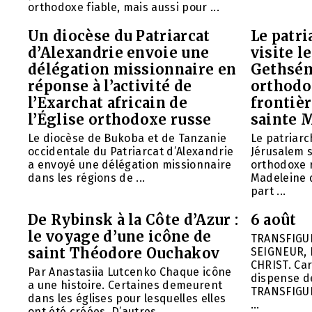
orthodoxe fiable, mais aussi pour ...
Un diocèse du Patriarcat
Le patri
d’Alexandrie envoie une
visite l
délégation missionnaire en
Gethsém
réponse à l’activité de
orthodo
l’Exarchat africain de
frontièr
l’Église orthodoxe russe
sainte 
Le diocèse de Bukoba et de Tanzanie
Le patriarc
occidentale du Patriarcat d’Alexandrie
Jérusalem 
a envoyé une délégation missionnaire
orthodoxe 
dans les régions de ...
Madeleine d
part ...
De Rybinsk à la Côte d’Azur :
6 août
le voyage d’une icône de
TRANSFIGU
saint Théodore Ouchakov
SEIGNEUR, 
CHRIST. Car
Par Anastasiia Lutcenko Chaque icône
dispense d
a une histoire. Certaines demeurent
TRANSFIGU
dans les églises pour lesquelles elles
...
ont été créées. D’autres ...