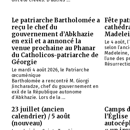
Le patriarche Bartholomée a
Fête pat
reçu le chef du
cathédr
gouvernement d’Abkhazie
Madelei
en exil et a annoncé la
Le 4 août, 
venue prochaine au Phanar
selon l’anc
Madeleine, 
du Catholicos-patriarche de
l’une des p
Géorgie
Résurrection
Le mardi 4 août 2026, le Patriarche
œcuménique
Bartholomée a rencontré M. Giorgi
Jincharadze, chef du gouvernement en
exil de la République autonome
d’Abkhazie. Lors de la ...
23 juillet (ancien
Camps d
calendrier) / 5 août
l’Églis
(nouveau)
autocép