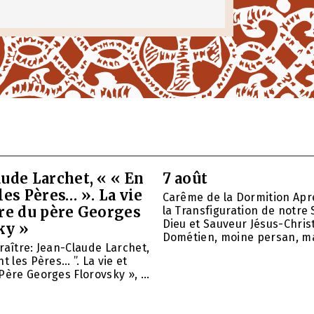
ude Larchet, « « En
7 août
les Pères… ». La vie
Carême de la Dormition Apr
vre du père Georges
la Transfiguration de notre 
Dieu et Sauveur Jésus-Christ
ky »
Dométien, moine persan, mar
raître: Jean-Claude Larchet,
t les Pères… ”. La vie et
Père Georges Florovsky », ...