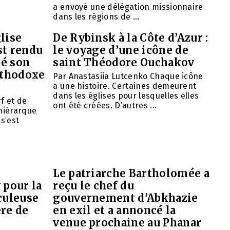
a envoyé une délégation missionnaire
dans les régions de ...
lise
De Rybinsk à la Côte d’Azur :
st rendu
le voyage d’une icône de
mé son
saint Théodore Ouchakov
orthodoxe
Par Anastasiia Lutcenko Chaque icône
a une histoire. Certaines demeurent
dans les églises pour lesquelles elles
f et de
ont été créées. D’autres ...
 hiérarque
 s’est
Le patriarche Bartholomée a
 pour la
reçu le chef du
culeuse
gouvernement d’Abkhazie
ère de
en exil et a annoncé la
venue prochaine au Phanar