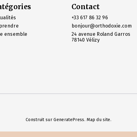
atégories
Contact
ualités
+33 617 86 32 96
prendre
bonjour@orthodoxie.com
re ensemble
24 avenue Roland Garros
78140 Vélizy
Construit sur
GeneratePress
.
Map du site
.