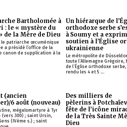
iarche Bartholomée à
Un hiérarque de l’Ég
 : le « mystère du
orthodoxe serbe s’e
» de la Mère de Dieu
à Soumy et a expri
soutien à l’Église 
é le patriarche œcuménique
ukrainienne
 a présidé l’office de la
le canon de supplication à la
Le métropolite de Düsseldor
toute l’Allemagne Grégoire,
de l’Église orthodoxe serbe,
rendu les 4 et 5 ...
et (ancien
Des milliers de
er)/6 août (nouveau)
pèlerins à Potchaïev
fête de l’icône mira
stine, mégalomartyre à Tyr
de la Très Sainte M
(vers 300) ; saint Ursin,
ens (IVème s.) ; saint
Dieu
que ...