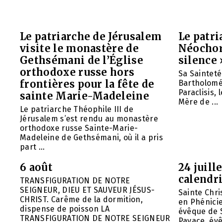
Le patriarche de Jérusalem
Le patr
visite le monastère de
Néochori
Gethsémani de l’Église
silence 
orthodoxe russe hors
Sa Saintet
frontières pour la fête de
Bartholomée
Paraclisis, 
sainte Marie-Madeleine
Mère de ...
Le patriarche Théophile III de
Jérusalem s’est rendu au monastère
orthodoxe russe Sainte-Marie-
Madeleine de Gethsémani, où il a pris
part ...
6 août
24 juill
calendri
TRANSFIGURATION DE NOTRE
SEIGNEUR, DIEU ET SAUVEUR JÉSUS-
Sainte Chri
CHRIST. Carême de la dormition,
en Phénicie 
dispense de poisson LA
évêque de S
TRANSFIGURATION DE NOTRE SEIGNEUR
Pavace, évê