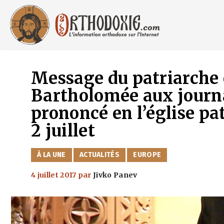
Aller
au
contenu
Message du patriarch
Bartholomée aux journa
prononcé en l’église pa
2 juillet
CATÉGORIES
À LA UNE
ACTUALITÉS
EUROPE
4 juillet 2017
par
Jivko Panev