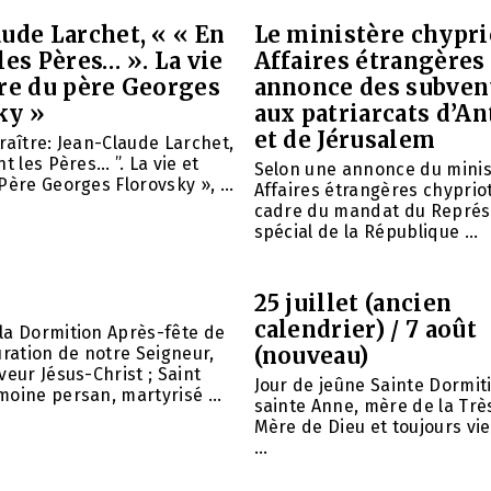
ude Larchet, « « En
Le ministère chypri
les Pères… ». La vie
Affaires étrangères
vre du père Georges
annonce des subven
ky »
aux patriarcats d’A
et de Jérusalem
raître: Jean-Claude Larchet,
t les Pères… ”. La vie et
Selon une annonce du minis
Père Georges Florovsky », ...
Affaires étrangères chypriot
cadre du mandat du Représ
spécial de la République ...
25 juillet (ancien
calendrier) / 7 août
la Dormition Après-fête de
(nouveau)
uration de notre Seigneur,
veur Jésus-Christ ; Saint
Jour de jeûne Sainte Dormit
oine persan, martyrisé ...
sainte Anne, mère de la Trè
Mère de Dieu et toujours vie
...