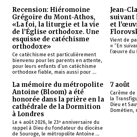
Recension: Hiéromoine
Jean-Cla
Grégoire du Mont-Athos,
suivant 
«La foi, la liturgie et la vie
et l’œu
de l’Église orthodoxe. Une
Florovs
esquisse de catéchisme
Vient de pa
orthodoxe»
« “En suivan
l’œuvre du 
Ce catéchisme est particulièrement
bienvenu pour les parents en attente,
pour leurs enfants d’un catéchisme
orthodoxe fiable, mais aussi pour ...
La mémoire du métropolite
7 août
Antoine (Bloom) a été
Carême de 
honorée dans la prière en la
la Transfig
Dieu et Sau
cathédrale de la Dormition
Dométien, m
à Londres
Le 4 août 2026, le 23ᵉ anniversaire du
rappel à Dieu du fondateur du diocèse
de Souroge, le métropolite Antoine ...