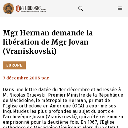
Aller
au
M
contenu
Mgr Herman demande la
libération de Mgr Jovan
(Vraniskovski)
CATÉGORIES
EUROPE
7 décembre 2006
par
Dans une lettre datée du 1er décembre et adressée à
M. Nicolas Gruevski, Premier Ministre de la République
de Macédoine, le métropolite Herman, primat de
l’Eglise orthodoxe en Amérique (OCA) a exprimé ses
inquiétudes les plus profondes au sujet du sort de
l’archevêque Jovan (Vraniskovski), qui a été récemment
emprisonné pour la deuxième fois. En 1967, l’Eglise
orthodoxe de Macédoine (jouissant alors d’un statut