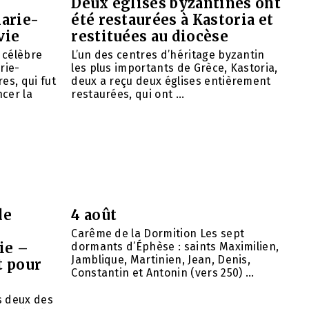
Deux églises byzantines ont
arie-
été restaurées à Kastoria et
vie
restituées au diocèse
e célèbre
L’un des centres d’héritage byzantin
rie-
les plus importants de Grèce, Kastoria,
es, qui fut
deux a reçu deux églises entièrement
cer la
restaurées, qui ont ...
de
4 août
Carême de la Dormition Les sept
ie –
dormants d’Éphèse : saints Maximilien,
Jamblique, Martinien, Jean, Denis,
t pour
Constantin et Antonin (vers 250) ...
ns deux des