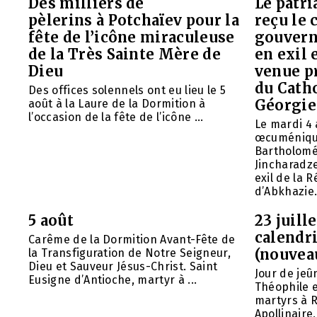
Des milliers de
Le patr
pèlerins à Potchaïev pour la
reçu le 
fête de l’icône miraculeuse
gouvern
de la Très Sainte Mère de
en exil 
Dieu
venue p
du Cath
Des offices solennels ont eu lieu le 5
Géorgie
août à la Laure de la Dormition à
l’occasion de la fête de l’icône ...
Le mardi 4 
œcuméniq
Bartholomé
Jincharadz
exil de la
d’Abkhazie. 
5 août
23 juill
calendri
Carême de la Dormition Avant-Fête de
(nouvea
la Transfiguration de Notre Seigneur,
Dieu et Sauveur Jésus-Christ. Saint
Jour de jeû
Eusigne d’Antioche, martyr à ...
Théophile 
martyrs à R
Apollinaire