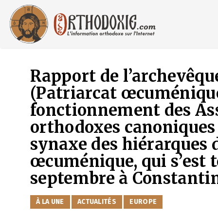
Aller
au
contenu
Rapport de l’archevêq
(Patriarcat œcuménique
fonctionnement des As
orthodoxes canoniques d
synaxe des hiérarques 
œcuménique, qui s’est t
septembre à Constanti
CATÉGORIES
À LA UNE
ACTUALITÉS
EUROPE