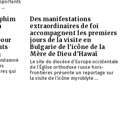
importants
...
aphim
Des manifestations
à
extraordinaires de foi
accompagnent les premiers
pour
jours de la visite en
nts
Bulgarie de l’icône de la
Mère de Dieu d’Hawaï
t
condamné
Le site du diocèse d’Europe occidentale
es
de l’Église orthodoxe russe hors-
res qui
frontières présente un reportage sur
la visite de l’icône myroblyte ...