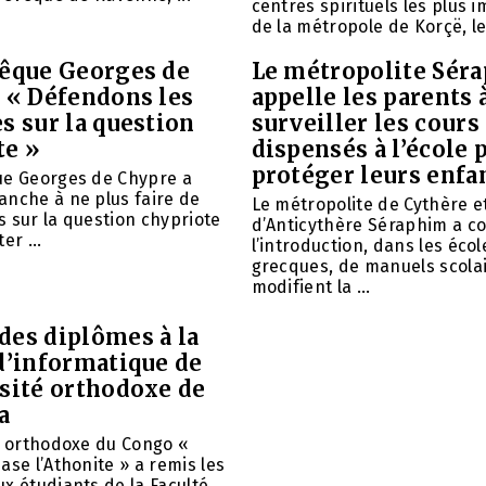
centres spirituels les plus 
de la métropole de Korçë, le 
vêque Georges de
Le métropolite Sér
: « Défendons les
appelle les parents 
s sur la question
surveiller les cours
te »
dispensés à l’école 
protéger leurs enfa
ue Georges de Chypre a
anche à ne plus faire de
Le métropolite de Cythère e
 sur la question chypriote
d’Anticythère Séraphim a 
er ...
l’introduction, dans les écol
grecques, de manuels scolai
modifient la ...
des diplômes à la
d’informatique de
rsité orthodoxe de
a
é orthodoxe du Congo «
ase l’Athonite » a remis les
x étudiants de la Faculté