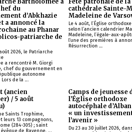
iarche Bartholomée a
Fête patronale de la
chef du
cathédrale Sainte-M
ement d’Abkhazie
Madeleine de Varso
et a annoncé la
Le 4 août, l’Église orthodox
rochaine au Phanar
selon l’ancien calendrier Ma
Madeleine, l’égale-aux-apôtr
olicos-patriarche de
l’une des premières à annon
Résurrection ...
août 2026, le Patriarche
ue
e a rencontré M. Giorgi
e, chef du gouvernement en
 République autonome
Lors de la ...
et (ancien
Camps de jeunesse 
er) / 5 août
l’Église orthodoxe
u)
autocéphale d’Alban
« un investissemen
ne Saints Trophime,
l’avenir »
et leurs 13 compagnons,
ome (284-305) ; saint
Du 23 au 30 juillet 2026, da
, évêque de Ravenne, ...