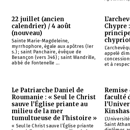
22 juillet (ancien
L’arche
calendrier) / 4 août
Chypre 
(nouveau)
principe
chyprio
Sainte Marie-Magdeleine,
myrrhophore, égale aux apôtres (Ier
L’archevêq
s.) ; saint Panchaire, évêque de
appelé dim
Besançon (vers 346) ; saint Wandrille,
concessions
abbé de Fontenelle ...
et à respect
Le Patriarche Daniel de
Remise 
Roumanie : « Seul le Christ
faculté 
sauve l’Église priante au
l’Unive
milieu de la mer
Kinshas
tumultueuse de l’histoire »
L’Universit
Saint Athan
« Seul le Christ sauve l’Église priante
diplômes au