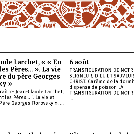
ude Larchet, « « En
6 août
les Pères… ». La vie
TRANSFIGURATION DE NOTR
vre du père Georges
SEIGNEUR, DIEU ET SAUVEUR
CHRIST. Carême de la dormit
ky »
dispense de poisson LA
raître: Jean-Claude Larchet,
TRANSFIGURATION DE NOTR
t les Pères… ”. La vie et
...
Père Georges Florovsky », ...