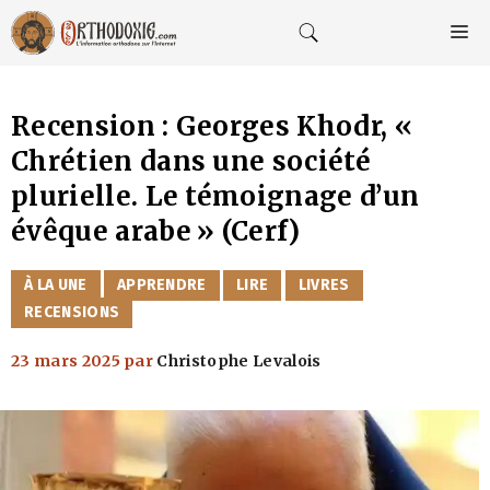
Aller
au
M
contenu
Recension : Georges Khodr, «
Chrétien dans une société
plurielle. Le témoignage d’un
évêque arabe » (Cerf)
CATÉGORIES
À LA UNE
APPRENDRE
LIRE
LIVRES
RECENSIONS
23 mars 2025
par
Christophe Levalois