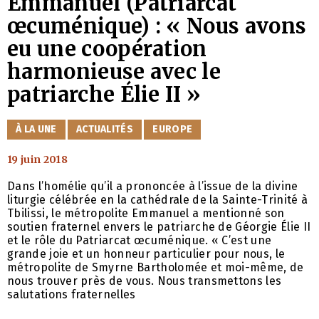
Emmanuel (Patriarcat
œcuménique) : « Nous avons
eu une coopération
harmonieuse avec le
patriarche Élie II »
CATÉGORIES
À LA UNE
ACTUALITÉS
EUROPE
19 juin 2018
Dans l’homélie qu’il a prononcée à l’issue de la divine
liturgie célébrée en la cathédrale de la Sainte-Trinité à
Tbilissi, le métropolite Emmanuel a mentionné son
soutien fraternel envers le patriarche de Géorgie Élie II
et le rôle du Patriarcat œcuménique. « C’est une
grande joie et un honneur particulier pour nous, le
métropolite de Smyrne Bartholomée et moi-même, de
nous trouver près de vous. Nous transmettons les
salutations fraternelles