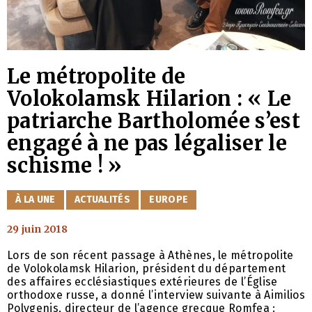
Le métropolite de
Volokolamsk Hilarion : « Le
patriarche Bartholomée s’est
engagé à ne pas légaliser le
schisme ! »
CATÉGORIES
À LA UNE
ACTUALITÉS
EUROPE
29 juin 2018
Lors de son récent passage à Athènes, le métropolite
de Volokolamsk Hilarion, président du département
des affaires ecclésiastiques extérieures de l’Église
orthodoxe russe, a donné l’interview suivante à Aimilios
Polygenis, directeur de l’agence grecque Romfea :