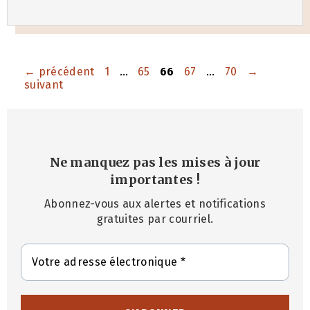
Page
Page
Page
Page
Page
←
précédent
1
…
65
66
67
…
70
→
suivant
Ne manquez pas les mises à jour
importantes
!
Abonnez-vous aux alertes et notifications
gratuites par courriel.