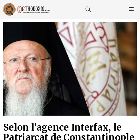
Aller
au
M
contenu
Selon l’agence Interfax, le
Patriarcat de Constantinople