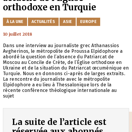
orthodoxe en Turquie
CATÉGORIES
À LA UNE
ACTUALITÉS
ASIE
EUROPE
10 juillet 2018
Dans une interview au journaliste grec Athanassios
Avgherinos, le métropolite de Proussa Elpidophore a
abordé la question de l’absence du Patriarcat de
Moscou au Concile de Crète, de l’Église orthodoxe en
Ukraine et de la situation du Patriarcat œcuménique en
Turquie. Nous en donnons ci-après de larges extraits.
La rencontre du journaliste avec le métropolite
Elpidophore a eu lieu à Thessalonique lors de la
récente conférence théologique internationale au
sujet
La suite de l’article est
réservée aux abonnés