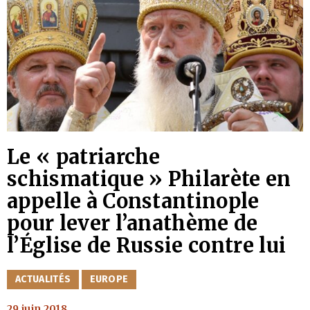
Le « patriarche
schismatique » Philarète en
appelle à Constantinople
pour lever l’anathème de
l’Église de Russie contre lui
CATÉGORIES
ACTUALITÉS
EUROPE
29 juin 2018