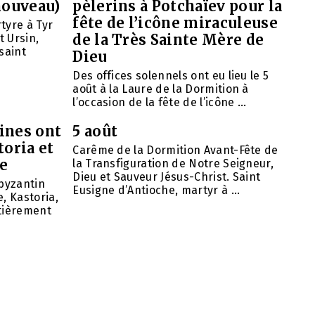
nouveau)
pèlerins à Potchaïev pour la
fête de l’icône miraculeuse
tyre à Tyr
de la Très Sainte Mère de
t Ursin,
saint
Dieu
Des offices solennels ont eu lieu le 5
août à la Laure de la Dormition à
l’occasion de la fête de l’icône ...
ines ont
5 août
toria et
Carême de la Dormition Avant-Fête de
se
la Transfiguration de Notre Seigneur,
Dieu et Sauveur Jésus-Christ. Saint
 byzantin
Eusigne d’Antioche, martyr à ...
, Kastoria,
ntièrement