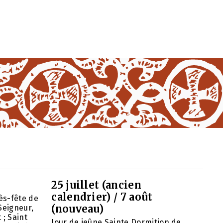
25 juillet (ancien
calendrier) / 7 août
ès-fête de
(nouveau)
Seigneur,
 ; Saint
Jour de jeûne Sainte Dormition de