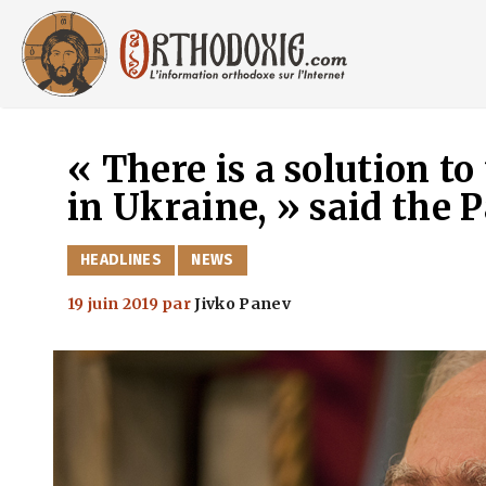
Aller
au
contenu
« There is a solution to
in Ukraine, » said the 
CATÉGORIES
HEADLINES
NEWS
19 juin 2019
par
Jivko Panev