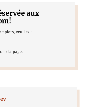
 réservée aux
om!
mplets, veuillez :
chir la page.
nev