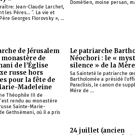
Dométien, moine persan, mar
raître: Jean-Claude Larchet,
t les Pères… ”. La vie et
Père Georges Florovsky », ...
arche de Jérusalem
Le patriarche Barth
e monastère de
Néochori : le « mys
ani de l’Église
silence » de la Mère
xe russe hors
Sa Sainteté le patriarche 
es pour la fête de
Bartholomée a présidé l’offi
Paraclisis, le canon de suppl
Marie-Madeleine
Mère de ...
he Théophile III de
s’est rendu au monastère
russe Sainte-Marie-
e Gethsémani, où il a pris
24 juillet (ancien