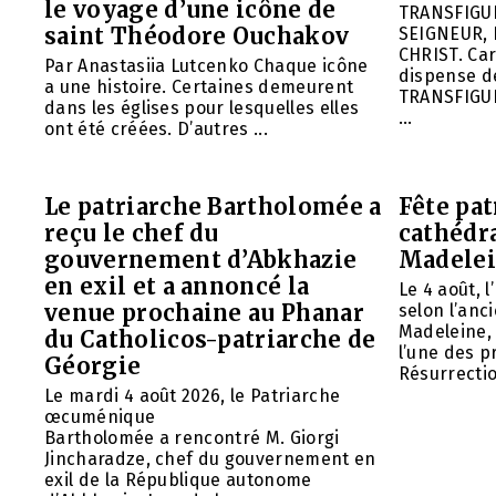
le voyage d’une icône de
TRANSFIGU
saint Théodore Ouchakov
SEIGNEUR, 
CHRIST. Car
Par Anastasiia Lutcenko Chaque icône
dispense d
a une histoire. Certaines demeurent
TRANSFIGU
dans les églises pour lesquelles elles
...
ont été créées. D’autres ...
Le patriarche Bartholomée a
Fête pat
reçu le chef du
cathédr
gouvernement d’Abkhazie
Madelei
en exil et a annoncé la
Le 4 août, 
venue prochaine au Phanar
selon l’anc
Madeleine, 
du Catholicos-patriarche de
l’une des p
Géorgie
Résurrection
Le mardi 4 août 2026, le Patriarche
œcuménique
Bartholomée a rencontré M. Giorgi
Jincharadze, chef du gouvernement en
exil de la République autonome