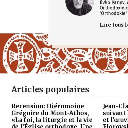
Jivko Panev, 
Orthodoxie.c
'Orthodoxie' 
Lire tous 
Articles populaires
Recension: Hiéromoine
Jean-Cla
Grégoire du Mont-Athos,
suivant 
«La foi, la liturgie et la vie
et l’œu
de l’Église orthodoxe. Une
Florovs