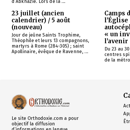
d’Abkhazie. Lors de la ...
23 juillet (ancien
Camps d
calendrier) / 5 août
l’Églis
(nouveau)
autocép
« un in
Jour de jeûne Saints Trophime,
l’avenir
Théophile et leurs 13 compagnons,
martyrs à Rome (284-305) ; saint
Du 23 au 30
Apollinaire, évêque de Ravenne, ...
centres spi
de la métrop
C
Act
Ap
Le site Orthodoxie.com a pour
Êt
objectif la diffusion
d’informations en langue