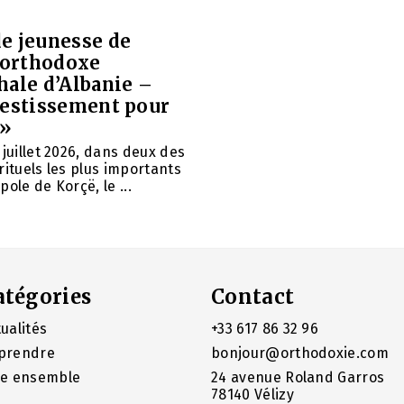
e jeunesse de
e orthodoxe
hale d’Albanie –
vestissement pour
 »
 juillet 2026, dans deux des
rituels les plus importants
ole de Korçë, le ...
atégories
Contact
ualités
+33 617 86 32 96
prendre
bonjour@orthodoxie.com
re ensemble
24 avenue Roland Garros
78140 Vélizy