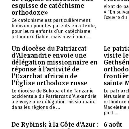
esquisse de catéchisme
Vient de pa
orthodoxe»
« “En suivan
l’œuvre du 
Ce catéchisme est particulièrement
bienvenu pour les parents en attente,
pour leurs enfants d’un catéchisme
orthodoxe fiable, mais aussi pour ...
Un diocèse du Patriarcat
Le patri
d’Alexandrie envoie une
visite l
délégation missionnaire en
Gethsém
réponse à l’activité de
orthodo
l’Exarchat africain de
frontièr
l’Église orthodoxe russe
sainte 
Le diocèse de Bukoba et de Tanzanie
Le patriarc
occidentale du Patriarcat d’Alexandrie
Jérusalem 
a envoyé une délégation missionnaire
orthodoxe 
dans les régions de ...
Madeleine d
part ...
De Rybinsk à la Côte d’Azur :
6 août