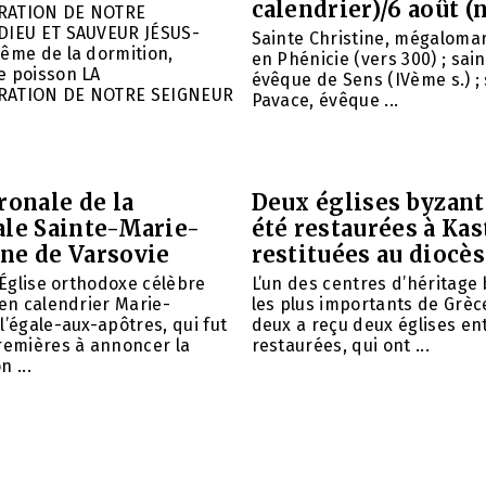
calendrier)/6 août (
RATION DE NOTRE
DIEU ET SAUVEUR JÉSUS-
Sainte Christine, mégalomar
ême de la dormition,
en Phénicie (vers 300) ; sain
e poisson LA
évêque de Sens (IVème s.) ; 
RATION DE NOTRE SEIGNEUR
Pavace, évêque ...
ronale de la
Deux églises byzant
ale Sainte-Marie-
été restaurées à Kas
ne de Varsovie
restituées au diocè
l’Église orthodoxe célèbre
L’un des centres d’héritage
ien calendrier Marie-
les plus importants de Grèce
l’égale-aux-apôtres, qui fut
deux a reçu deux églises e
remières à annoncer la
restaurées, qui ont ...
 ...