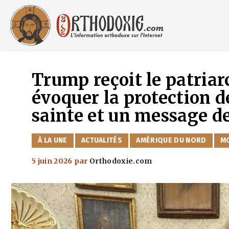
Aller
au
contenu
Trump reçoit le patriar
évoquer la protection d
sainte et un message d
CATÉGORIES
À LA UNE
ACTUALITÉS
AMÉRIQUE DU NORD
M
5 juin 2026
par
Orthodoxie.com