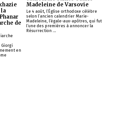
khazie
Madeleine de Varsovie
 la
Le 4 août, l’Église orthodoxe célèbre
 Phanar
selon l’ancien calendrier Marie-
Madeleine, l’égale-aux-apôtres, qui fut
arche de
l’une des premières à annoncer la
Résurrection ...
riarche
 Giorgi
rnement en
nome