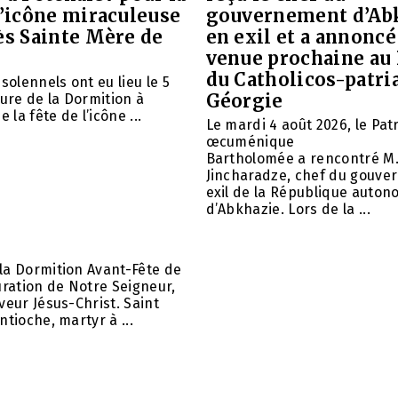
l’icône miraculeuse
gouvernement d’Ab
ès Sainte Mère de
en exil et a annoncé
venue prochaine au
du Catholicos-patri
solennels ont eu lieu le 5
Géorgie
aure de la Dormition à
e la fête de l’icône ...
Le mardi 4 août 2026, le Pat
œcuménique
Bartholomée a rencontré M.
Jincharadze, chef du gouve
exil de la République auto
d’Abkhazie. Lors de la ...
la Dormition Avant-Fête de
uration de Notre Seigneur,
veur Jésus-Christ. Saint
ntioche, martyr à ...