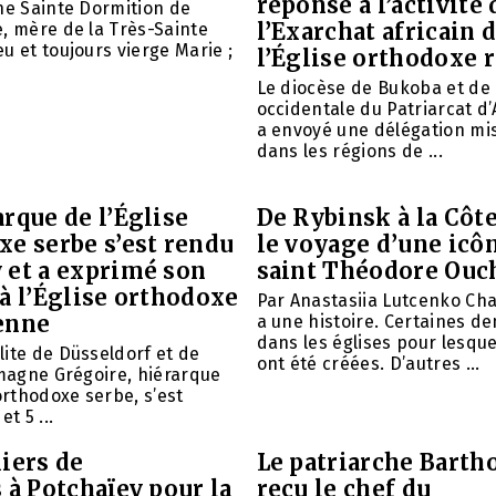
réponse à l’activité 
ne Sainte Dormition de
l’Exarchat africain 
, mère de la Très-Sainte
u et toujours vierge Marie ;
l’Église orthodoxe 
Le diocèse de Bukoba et de
occidentale du Patriarcat d
a envoyé une délégation mi
dans les régions de ...
rque de l’Église
De Rybinsk à la Côte
xe serbe s’est rendu
le voyage d’une icô
 et a exprimé son
saint Théodore Ouc
à l’Église orthodoxe
Par Anastasiia Lutcenko Ch
enne
a une histoire. Certaines d
dans les églises pour lesque
ite de Düsseldorf et de
ont été créées. D’autres ...
emagne Grégoire, hiérarque
 orthodoxe serbe, s’est
et 5 ...
iers de
Le patriarche Barth
 à Potchaïev pour la
reçu le chef du