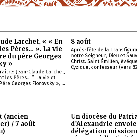
ude Larchet, « « En
8 août
les Pères… ». La vie
Après-fête de la Transfigur
vre du père Georges
notre Seigneur, Dieu et Sau
Christ. Saint Émilien, évêqu
ky »
Cyzique, confesseur (vers 820)
raître: Jean-Claude Larchet,
t les Pères… ”. La vie et
Père Georges Florovsky », ...
et (ancien
Un diocèse du Patri
er) / 7 août
d’Alexandrie envoie
u)
délégation mission