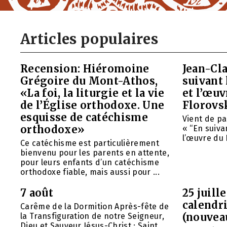
Articles populaires
Recension: Hiéromoine
Jean-Cla
Grégoire du Mont-Athos,
suivant 
«La foi, la liturgie et la vie
et l’œu
de l’Église orthodoxe. Une
Florovs
esquisse de catéchisme
Vient de pa
orthodoxe»
« “En suivan
l’œuvre du 
Ce catéchisme est particulièrement
bienvenu pour les parents en attente,
pour leurs enfants d’un catéchisme
orthodoxe fiable, mais aussi pour ...
7 août
25 juill
calendri
Carême de la Dormition Après-fête de
(nouvea
la Transfiguration de notre Seigneur,
Dieu et Sauveur Jésus-Christ ; Saint