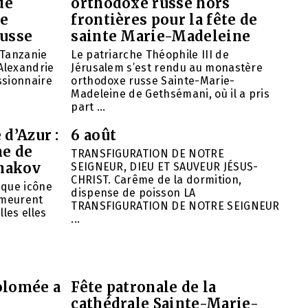
de
orthodoxe russe hors
de
frontières pour la fête de
russe
sainte Marie-Madeleine
 Tanzanie
Le patriarche Théophile III de
’Alexandrie
Jérusalem s’est rendu au monastère
ssionnaire
orthodoxe russe Sainte-Marie-
Madeleine de Gethsémani, où il a pris
part ...
 d’Azur :
6 août
ne de
TRANSFIGURATION DE NOTRE
hakov
SEIGNEUR, DIEU ET SAUVEUR JÉSUS-
CHRIST. Carême de la dormition,
aque icône
dispense de poisson LA
emeurent
TRANSFIGURATION DE NOTRE SEIGNEUR
lles elles
...
olomée a
Fête patronale de la
cathédrale Sainte-Marie-