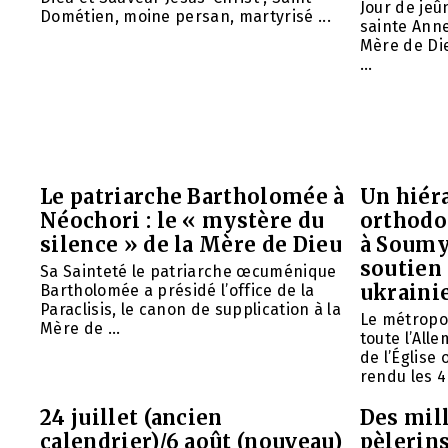
Jour de jeû
Dométien, moine persan, martyrisé ...
sainte Anne
Mère de Die
...
Le patriarche Bartholomée à
Un hiéra
Néochori : le « mystère du
orthodo
silence » de la Mère de Dieu
à Soumy
soutien 
Sa Sainteté le patriarche œcuménique
ukraini
Bartholomée a présidé l’office de la
Paraclisis, le canon de supplication à la
Le métropol
Mère de ...
toute l’All
de l’Église
rendu les 4 
24 juillet (ancien
Des mill
calendrier)/6 août (nouveau)
pèlerins